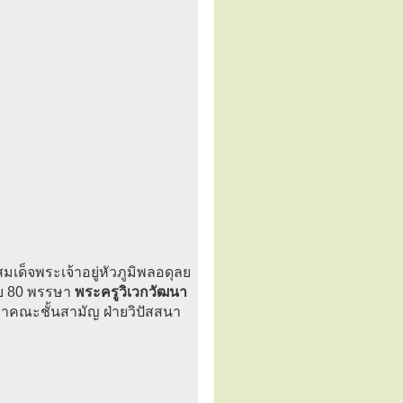
เด็จพระเจ้าอยู่หัวภูมิพลอดุลย
รบ 80 พรรษา
พระครูวิเวกวัฒนา
าคณะชั้นสามัญ ฝ่ายวิปัสสนา