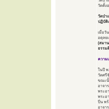
วัดป่า
วัดตั
วัดป่า
ปฏิบั
เมื่อ
อดุลย
(สมาน
ธรรมด
ความเ
ในปี พ
วัดศรี
ขณะนั้
อาจาร
พระอาจ
พระอาจ
ปิ่น พ
อาจาร