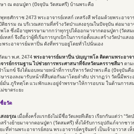
า ณ ดอนปู่ตา (ปัจจุบัน วัดสมศรี) บ้านพระคือ
ีพุทธศักราช 2473 พระอาจารย์เทสก์ เทสรังสี พร้อมด้วยพระอาจ
บัติธรรม ณ บริเวณสถานที่สร้างวัดป่าแสงอรุณในปัจจุบัน ต่อมาอ
พโล ซึ่งมีอายุพรรษามากกว่าทุกรูปได้ออกมาจากดอนปู่ตา (วัดสม
์เทสก์ จึงถือว่าผู้ที่เริ่มการบุกเบิกในการก่อตั้งและสร้างวัดป่าแ
ะพระอาจารย์มหาปิ่น ดังที่ทราบอยู่โดยทั่วไปนั่นเอง
ีถัดมา พ.ศ. 2474
พระอาจารย์มหาปิ่น ปญฺญาพโล ติดตามพระอาจาร
จารย์กรรมฐาน ไปช่วยการพระศาสนาที่จังหวัดนครราชสีมา
ตามค
โมกข์ จึงได้มอบหมายหน้าที่การบริหารวัดป่าพระคือ (ปัจจุบันคื
พรรษารองลงมารับหน้าที่สืบต่อกันมาโดยลำดับ ปรากฏว่า วัดนี้มี
ย์มั่น ภูริทตฺโต แวะพักและอยู่จำพรรษาให้การอบรม ในด้านการสม
ไม่ขาดระยะ
ชื่อวัด
าแสงอรุณ
เมื่อตั้งครั้งแรกยังไม่มีชื่อวัดเลยทีเดียว เรียกกันแต่ว่า 
าสร้างย้ายมาจากดอนปู่ตา (วัดสมศรี) ทั้งได้รับการอุปถัมภ์จากชา
ยะที่ท่านพระอาจารย์สอน พระอาจารย์ครูจันทร์ เป็นเจ้าอาวาส เห็