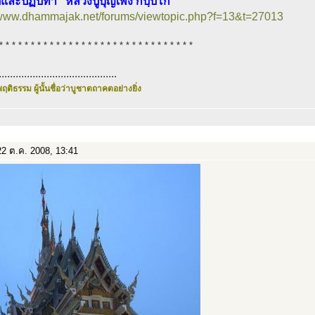
ิและปฏิปทา “หลวงปู่บุญเพ็ง กปฺปโก”
//www.dhammajak.net/forums/viewtopic.php?f=13&t=27013
* * * * * * * * * * * * * * * * * * * * * * * * * * * * * * *
..........................................
ฤติธรรม ผู้นั้นชื่อว่าบูชาตถาคตอย่างยิ่ง
2 ต.ค. 2008, 13:41