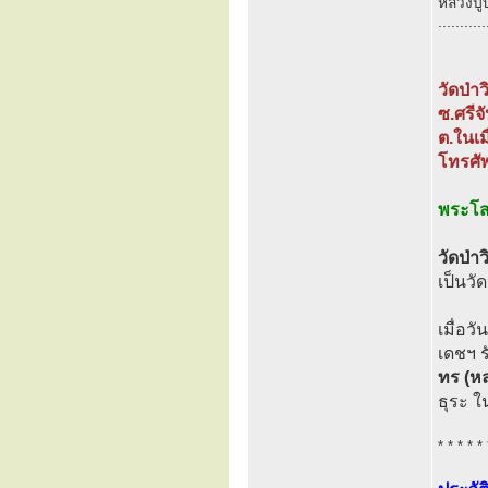
หลวงปู่
...........
วัดป่า
ซ.ศรีจ
ต.ในเม
โทรศั
พระโสภ
วัดป่า
เป็นวั
เมื่อว
เดชฯ 
ทร (หล
ธุระ 
* * * * * 