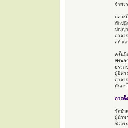
จำพรรษ
กลางป
พักปฏิ
ปญฺญา
อาจารย
สก์ แล
ครั้นป
พระอา
ธรรมปา
ผู้มี
อาจาร
กันมา
การตั้ง
วัดป่
ผู้นำพ
ช่วงระ