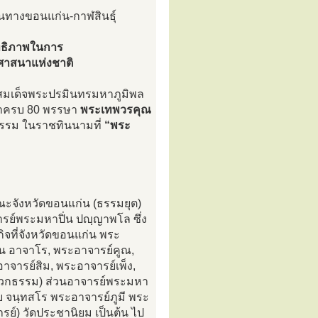
้นทางขอนแก่น-กาฬสินธุ์
สิทธิภาพในการ
ศาสนาแห่งชาติ
าทสมเด็จพระปรมินทรมหาภูมิพล
ษาครบ 80 พรรษา
พระเทพวรคุณ
ธรรม ในราชทินนามที่
“พระ
คณะจังหวัดขอนแก่น (ธรรมยุต)
จารย์พระมหาปิ่น ปญฺญาพโล ซึ่ง
ิจที่จังหวัดขอนแก่น พระ
้น อาจาโร, พระอาจารย์คูณ,
าจารย์สิม, พระอาจารย์เพ็ง,
ดวิเวกธรรม) ส่วนอาจารย์พระมหา
ุย จนฺทสโร พระอาจารย์ภูมี พระ
์) วัดประชานิยม เป็นต้น ไป