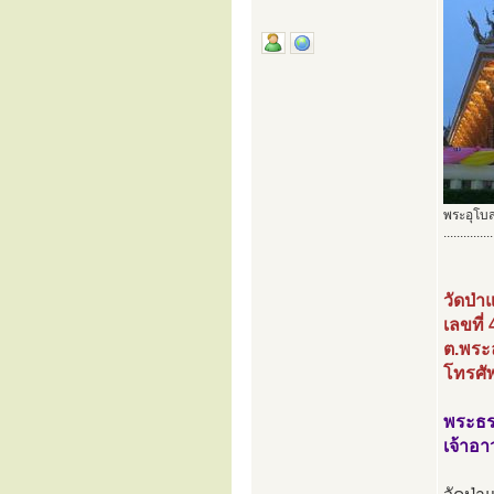
พระอุโบส
...............
วัดป่
เลขที่
ต.พระล
โทรศั
พระธร
เจ้าอ