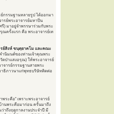
ารย์กรรมฐานหลายรูป ได้ออกมา
าจารย์พระอาจารย์มหาปิ่น
ศรี) มาอยู่จำพรรษาร่วมกับพระ
สงอรุณครั้งแรก คือ พระอาจารย์เท
ย์สิงห์ ขนฺตฺยาคโม และคณะ
ำนิมนต์ของท่านเจ้าคุณพระ
อวัดป่าแสงอรุณ) ให้พระอาจารย์
พระอาจารย์กรรมฐานสายพระ
าธิภาวนาแก่พุทธบริษัทติดต่อ
“วัดป่าพระคือ” เพราะพระอาจารย์
วบ้านพระคือมาก่อน ครั้นมาถึง
นว่าถึงฤดูกาลงานประจำปี มี