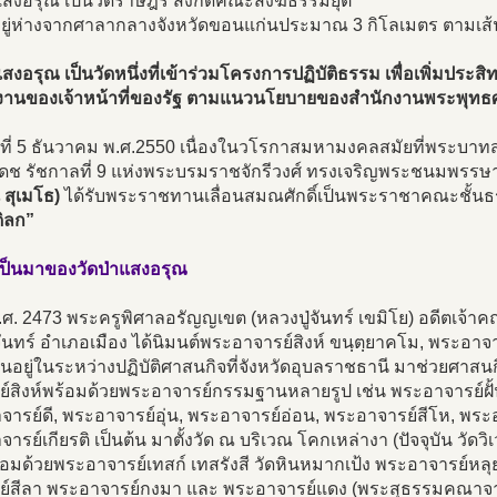
แสงอรุณ เป็นวัดราษฎร์ สังกัดคณะสงฆ์ธรรมยุต
้งอยู่ห่างจากศาลากลางจังหวัดขอนแก่นประมาณ 3 กิโลเมตร ตามเส
แสงอรุณ เป็นวัดหนึ่งที่เข้าร่วมโครงการปฏิบัติธรรม เพื่อเพิ่มประ
ติงานของเจ้าหน้าที่ของรัฐ ตามแนวนโยบายของสำนักงานพระพุทธ
วันที่ 5 ธันวาคม พ.ศ.2550 เนื่องในวโรกาสมหามงคลสมัยที่พระบ
เดช รัชกาลที่ 9 แห่งพระบรมราชจักรีวงศ์ ทรงเจริญพระชนมพรร
 สุเมโธ)
ได้รับพระราชทานเลื่อนสมณศักดิ์เป็นพระราชาคณะชั้น
ิลก”
ป็นมาของวัดป่าแสงอรุณ
.ศ. 2473 พระครูพิศาลอรัญญเขต (หลวงปู่จันทร์ เขมิโย) อดีตเจ้า
จันทร์ อำเภอเมือง ได้นิมนต์พระอาจารย์สิงห์ ขนฺตฺยาคโม, พระอา
นอยู่ในระหว่างปฏิบัติศาสนกิจที่จังหวัดอุบลราชธานี มาช่วยศาสนก
ย์สิงห์พร้อมด้วยพระอาจารย์กรรมฐานหลายรูป เช่น พระอาจารย์ฝั
ารย์ดี, พระอาจารย์อุ่น, พระอาจารย์อ่อน, พระอาจารย์สีโห, พระอ
ารย์เกียรติ เป็นต้น มาตั้งวัด ณ บริเวณ โคกเหล่างา (ปัจจุบัน วั
ร้อมด้วยพระอาจารย์เทสก์ เทสรังสี วัดหินหมากเป้ง พระอาจารย์หล
ย์สีลา พระอาจารย์กงมา และ พระอาจารย์แดง (พระสุธรรมคณาจารย