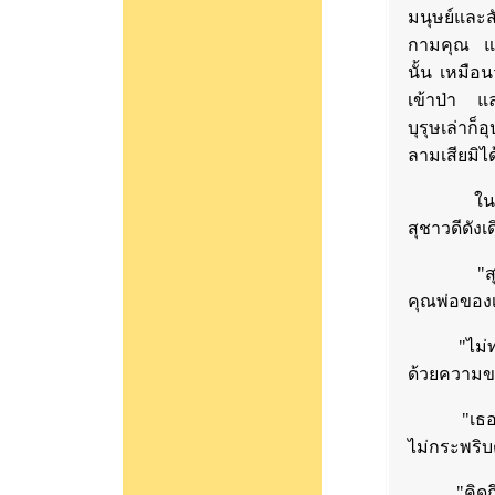
มนุษย์และส
กามคุณ แล
นั้น เหมือ
เข้าป่า แ
บุรุษเล่าก็
ลามเสียมิได
ในวันที่ 
สุชาวดีดัง
"สุชาวดี
คุณพ่อของ
"ไม่ทราบ 
ด้วยความขว
"เธอคิดถึ
ไม่กระพริ
"คิดถึง"