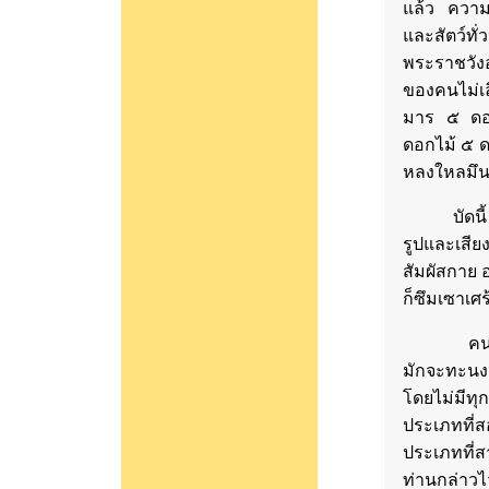
แล้ว ความร
และสัตว์ทั
พระราชวังอ
ของคนไม่เล
มาร ๕ ดอก
ดอกไม้ ๕ ดอ
หลงใหลมึนเ
บัดนี้ อ
รูปและเสี
สัมผัสกาย อ
ก็ซึมเซาเศ
คนที่ไม่
มักจะทะนงว
โดยไม่มีทุก
ประเภทที่
ประเภทที่ส
ท่านกล่าวไ