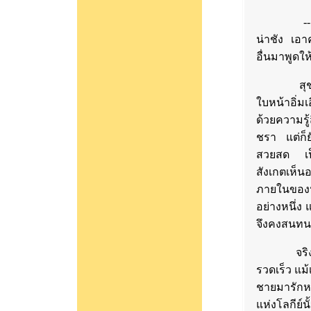
-- มีหน้า
น่าชัง เอ
อื่นมาพูดให้
สุชาวดีง
ใบหน้าอิ่ม
ด้วยความรู
ชรา แต่ก็ยั
สวยสด เป็
สังเกตเห็น
ภายในของน
อย่างหนึ่ง 
จึงคงสนทน
จริงทีเดี
รวดเร็ว แม้
ชายมารักหร
แห่งโลกีย์น