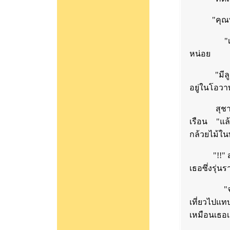
"คุณพ่อข
"เรื่องอะ
หน่อย
"มีลูกสาว
อยู่ในโอว
สุชาวดีก้ม
เรือน "แล
กล้วยไม้ใ
"!!" สุชา
เธอซึ่งรุ่น
"จริงๆ น
เที่ยวไปแ
เหมือนเธอ