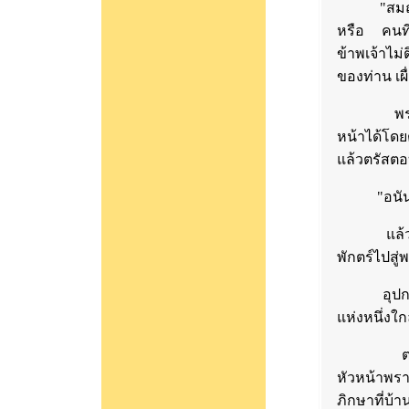
"สมณะ! ที่
หรือ คนที่
ข้าพเจ้าไม
ของท่าน เผ
พระศากยม
หน้าได้โด
แล้วตรัสตอ
"อนันตชิน
แล้วอุปา
พักตร์ไปสู
อุปกะเดิน
แห่งหนึ่งใกล
ตอนเช้าเ
หัวหน้าพรา
ภิกษาที่บ้