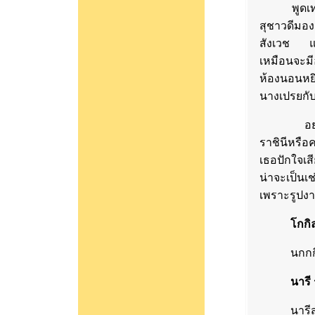
พูดเท่านั
สุชาวดีมอง
สังเวช แต่ค
เหมือนจะมีอ
ห้องนอนหยิ
นางเปรยกับ
อย่างนี้เอ
ราชินีหรือ
เธอปักใจเส
น่าจะเป็นเ
เพราะรูปง
โกกิล
นกกกิลาส
นารี 
นารีสำคั