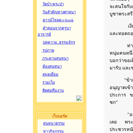
วัดป่า-พระป่า
จะสนใจกับ
วันสำคัญทางศาสนา
บูชาพระสร
ดาวน์โหลด e-book
เงียบสงบ ว
คำสอนจากครูบา
และทอดถอน
อาจารย์
บทความ..ธรรมจักร
ท่ามกลาง
รูปภาพ
หนุ่มคนหนึ
กระดานสนทนา
บอกว่าขอเ
ห้องสนทนา
มารับ และข
สมุดเยี่ยม
"ข้าแต่ท่
รวมเว็บ
อนุญาตเข้า
ติดต่อทีมงาน
ประการ ขอ
ชก"
"อย่าเลย
เว็บบอร์ด
เลย พระอ
สนทนาธรรม
ประชวรหนัก
ข่าวกิจกรรม