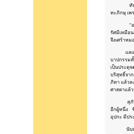
ทันใดนั้
ทะภิกษุ เพ
"อา!" ท่า
รัศมีเหมือน
จึงเศร้าหม
แลแล้ววิ
บาปกรรมทั
เป็นประดุจ
บริสุทธิ์จ
ภิทา แล้ว
ศาสดาแล้วนั
สุภัททะภิก
อีกผู้หนึ่ง
อุปกะ มีประว
นับถอยหลั