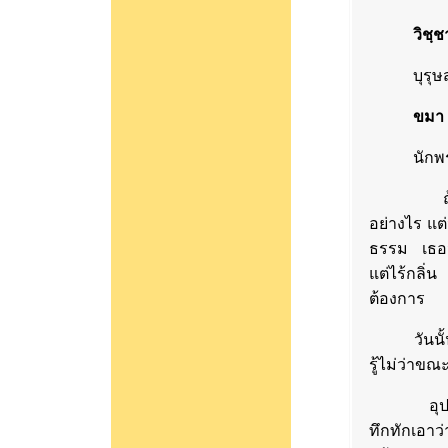
วิชฺชา
บุรุษสำค
ขมา ร
นักพรตส
ถ้าสามอย่
อย่างไร แต่
ธรรม เธอจ
แต่ไร้กลิ่น
ต้องการ
วันนั้นสุช
รู้ไม่ว่าขณ
อุปกะก็เหม
ทึกทักเอาว