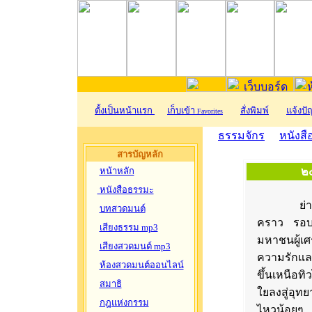
ตั้งเป็นหน้าแรก
เก็บเข้า
สั่งพิมพ์
แจ้งป
Favorites
ธรรมจักร
หนังส
สารบัญหลัก
หน้าหลัก
๒
หนังสือธรรมะ
ย่างเข้าย
บทสวดมนต์
คราว รอบๆ
เสียงธรรม mp3
มหาชนผู้
เสียงสวดมนต์ mp3
ความรักแล
ห้องสวดมนต์ออนไลน์
ขึ้นเหนือท
สมาธิ
ใยลงสู่อุท
กฎแห่งกรรม
ไหวน้อยๆ 