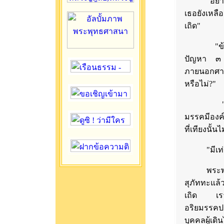
"อย่าสนใจ
เธอยังเหลือ
เถิด"
"ข้าแต่ท
ปัญหา ๓ ข
ภายนอกศาสน
หรือไม่?"
"สุภัททะ
มรรคมีองค์
ที่เทียงนั้
"มีเท่านี้
พระพุทธอ
สุภัททะแล้ว
เถิด เรา
อริยมรรคป
บุคคลผู้เดิ