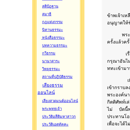
สติปัฏฐาน
"ท่านอาน
สมาธิ
ข้าพเจ้าเ
กฎแห่งกรรม
อนุญาตให้ข
นิทานธรรมะ
พระอานนท
หนังสือธรรมะ
ครั้งแล้วคร
บทความธรรมะ
กวีธรรม
เรื่องก็
กรุณาอันไม่
นานาสาระ
ททะเข้ามา
วิทยุธรรมะ
สถานที่ปฏิบัติธรรม
เพียงเท่า
เสียงธรรม
เข้ากราบลง
ออนไลน์
พระองค์นาม
เสียงสวดมนต์ออนไลน์
กิตติศัพท์เ
พระพุทธเจ้า
ไม่ บัดนี
ประทานโอวา
ประวัติอสีติมหาสาวก
เพื่อจะได้ไ
ประวัติเอตทัคคะ