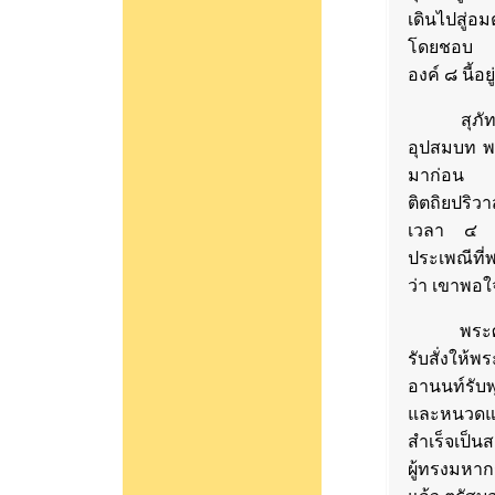
เดินไปสู่อ
โดยชอบ ปฏ
องค์ ๘ นี้อ
สุภัททะ ฟ
อุปสมบท พร
มาก่อน ถ้
ติตถิยปริว
เวลา ๔ เด
ประเพณีที่
ว่า เขาพอใจ
พระศาสดาท
รับสั่งใ
อานนท์รับพ
และหนวดแล
สำเร็จเป
ผู้ทรงมหาก