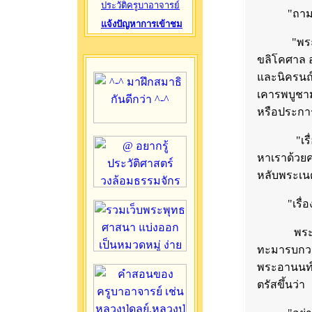
ประวัติครูบาอาจารย์
"ถามเถิด
แจ้งปัญหาการเข้าชม
"พระองค์ผ
ขลิโคศาล อ
และนิครนถ
เคารพบูชา
หรือประกา
"เรื่องนี
หาเราด้วย
หลับพระเนต
"เรื่องนี้
พระอานนท์
ทะมารบกวนพ
พระอานนท์
ตรัสขึ้นว่า