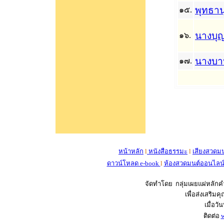
พุทธา
๑๕.
นางบุ
๑๖.
นางบา
๑๗.
หน้าหลัก
l
หนังสือธรรมะ
l
เสียงสวดม
ดาวน์โหลด e-book
l
ห้องสวดมนต์ออนไลน
จัดทำโดย กลุ่มเผยแผ่หลั
เพื่อส่งเสริ
เมื่อวั
ติดต่อ