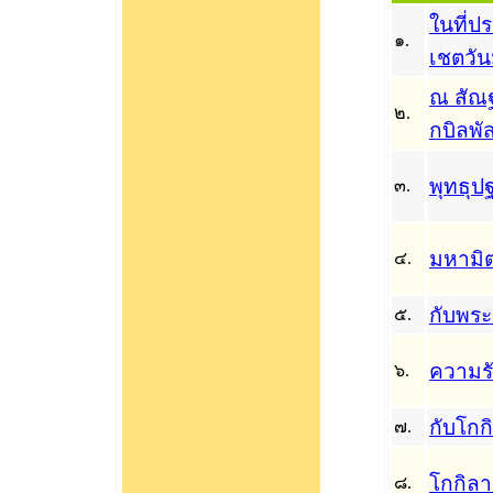
ในที่ป
๑.
เชตวั
ณ สัณ
๒.
กบิลพัส
พุทธุป
๓.
มหามิ
๔.
กับพร
๕.
ความรั
๖.
กับโกก
๗.
โกกิลา
๘.