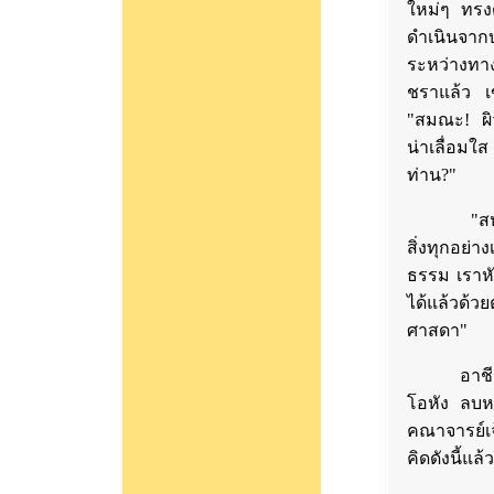
ใหม่ๆ ทรง
ดำเนินจา
ระหว่างทาง
ชราแล้ว เข
"สมณะ! ผิ
น่าเลื่อ
ท่าน?"
"สหาย!" 
สิ่งทุกอย่า
ธรรม เราหั
ได้แล้วด้ว
ศาสดา"
อาชีวกได้ฟ
โอหัง ลบหล
คณาจารย์เจ
คิดดังนี้แล้