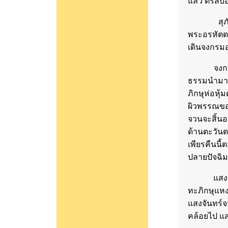
แล้ว ตรัสบอ
สุภัททะภิ
พระอรหัตต
เดินจงกรมอย
จงกรมนั้
ธรรมนำมาท
ภิกษุห่อหุ้
ผิวพรรณขอ
จวนจะสิ้นอ
ด้านตะวันต
เพียรคืนน
ปลายปัจฉิมย
แสงจันทร์น
ทะภิกษุแหง
แสงจันทร์จ
คล้อยไป แ