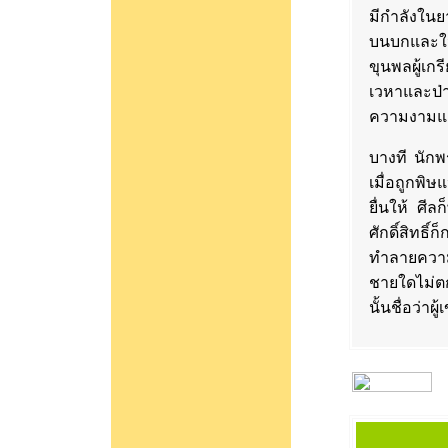
มีกำลังในย
บนบกและในน
ขุนพลผู้เ
เวหาและป่
ความงามแล
บางที นักพร
เมื่อถูกพิษ
ยื่นให้ ศี
ศักดิ์สิทธ
ทำลายความเ
ชายใดไม่ต
นั้นชื่อว่าผ