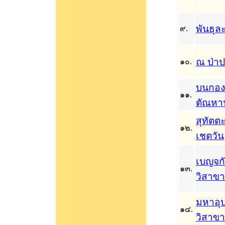
พันธุล
๙.
ณ ป่าป
๑๐.
บนกอง
๑๑.
ตัณหาน
สุทัตต
๑๒.
เชตวัน
เบญจก
๑๓.
วิสาขา
มหาอุ
๑๔.
วิสาขา