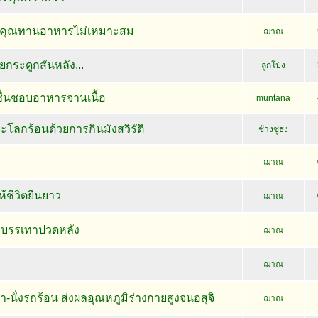
่าคุณทานอาหารไม่เหมาะสม
ฌาณ
ยกระดูกสันหลัง...
ลูกโป่ง
้ชื่นชอบอาหารจานเนื้อ
muntana
ะโลกร้อนด้วยการกินมังสวิรัติ
ช้างชูธง
ฌาณ
้ชีวิตยืนยาว
ฌาณ
ยบรรเทาปวดหลัง
ฌาณ
ฌาณ
า-นั่งรถร้อน ส่งผลอุณหภูมิร่างกายสูงจนอสุจิ
ฌาณ