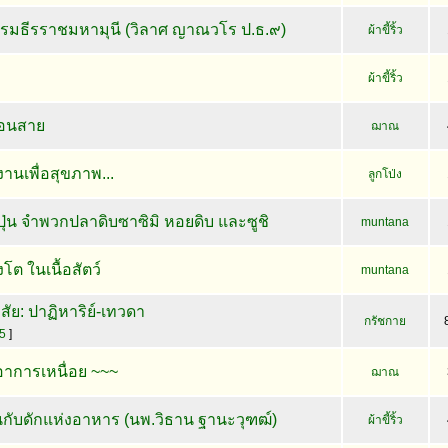
รรมธีรราชมหามุนี (วิลาศ ญาณวโร ป.ธ.๙)
ผ้าขี้ริ้ว
ผ้าขี้ริ้ว
ก่อนสาย
ฌาณ
านเพื่อสุขภาพ...
ลูกโป่ง
ปุ่น จำพวกปลาดิบซาซิมิ หอยดิบ และซูชิ
muntana
โต ในเนื้อสัตว์
muntana
ิสัย: ปาฏิหาริย์-เทวดา
กรัชกาย
5
]
อาการเหนื่อย ~~~
ฌาณ
ป็นกับดักแห่งอาหาร (นพ.วิธาน ฐานะวุฑฒ์)
ผ้าขี้ริ้ว