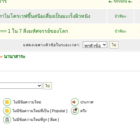
คาร
๛ Nirvana ๛
้เตาไมโครเวฟขึ้นสนิมเสี่ยงเป็นมะเร็งผิวหนัง
บัวหิมะ
== 1 ใน 7 สิ่งมหัศจรรย์ของโลก
บัวหิมะ
แสดงเฉพาะหัวข้อในระยะเวลา:
»
นานาสาระ
ไม่มีข้อความใหม่
ประกาศ
ไม่มีข้อความใหม่ที่เป็น [ Popular ]
ตรึง
ไม่มีข้อความใหม่ที่ถูก [ ล๊อค ]