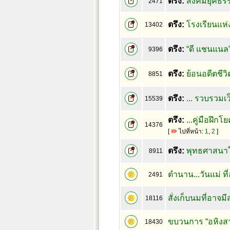
ตรึง:
สังคมยุคธรรม
2471
ตรึง:
โรงเรียนแห่
13402
ตรึง:
“ดี แชนแนล
9396
ตรึง:
ย้อนอดีตชีว
8851
ตรึง:
... รวบรวมเว
15539
ตรึง:
...คู่มือฝึกโ
14376
[
ไปที่หน้า:
1
,
2
]
ตรึง:
พุทธศาสนาในม
8911
ตำนาน...วันแม่ ที่
2491
สั่งเก็บนมที่อาจม
18116
ขบวนการ “อหิงสา
18430