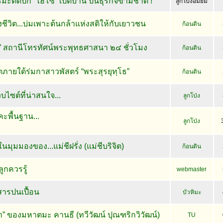
ะติดปีก “ไฮโซ” เปิดบ้าน ปั้นธุรกิจข้ามชาติ !
ลูกโป่งอมยิ้ม
งชีวิต...บ่มเพาะต้นกล้าแห่งสติให้กับเยาวชน
ก้อนดิน
” สถานีโทรทัศน์พระพุทธศาสนา ๒๔ ชั่วโมง
ก้อนดิน
ิตภายใต้ร่มกาสาวพัสตร์ “พระสุรยุทฺโธ”
ก้อนดิน
็บไซต์ที่น่าสนใจ...
ลูกโป่ง
ยคะพื้นฐาน...
ลูกโป่ง
ุมมองของ...แม่ชีฝรั่ง (แม่ชีบริจิต)
ก้อนดิน
ลูกควรรู้
webmaster
ีสารปนเปื้อน
บัวหิมะ
” ของมหาตมะ คานธี (ทวีวัฒน์ ปุณฑริกวิวัฒน์)
TU