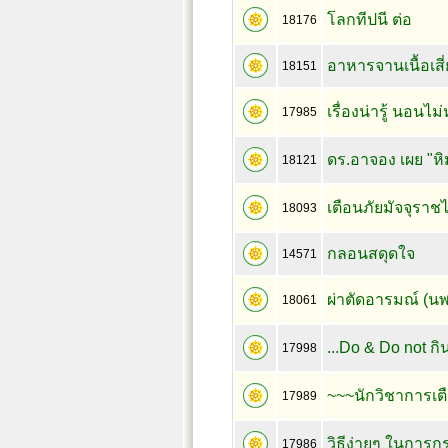
โลกทีปนี ต่อ
18176
อาหารจานเนื้อเสี
18151
เรื่องน่ารู้ นอนไม
17985
ดร.อาจอง เผย "ห
18121
เตือนภัยมัจจุราชไ
18093
กลอนสดุดใจ
14571
ผ่าตัดอารมณ์ (นพ
18061
...Do & Do not กิ
17998
~~~นักวิชาการเตือ
17989
วิธีง่ายๆ ในการก
17986