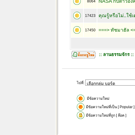
NASA กับดาวอัง
8064
คุณรู้หรือไม่..ใช
17423
===> ทัชมาฮัล <=
17450
:: ลานธรรมจักร ::
ไปที่:
มีข้อความใหม่
มีข้อความใหม่ที่เป็น [ Popular ]
มีข้อความใหม่ที่ถูก [ ล๊อค ]