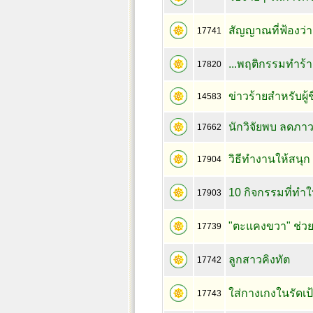
สัญญาณที่ฟ้องว
17741
...พฤติกรรมทำร้า
17820
ข่าวร้ายสำหรับผู
14583
นักวิจัยพบ ลดภาว
17662
วิธีทำงานให้สนุก
17904
10 กิจกรรมที่ทำให
17903
"ตะแคงขวา" ช่ว
17739
ลูกสาวคิงทัต
17742
ใส่กางเกงในรัดเป้
17743