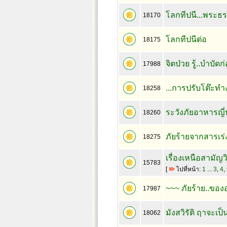
โลกทีปนี...พระธ
18170
โลกทีปนีต่อ
18175
จิตป่วย รู้..บำบัด
17988
...การปรับโต๊ะทำง
18258
ระวังภัยอาหารญี่
18260
ภัยร้ายจากสารเร่ง
18275
เรื่องเหนือสามัญว
15783
[
ไปที่หน้า:
1
...
3
,
4
,
~~~ ภัยร้าย..ของ
17987
มังสวิรัติ ฤาจะเ
18062