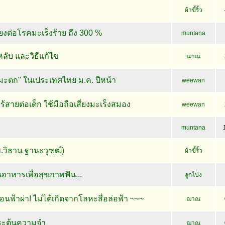
ผ้าขี้ริ้ว
่ยงต่อโรคมะเร็งร้าย ถึง 300 %
muntana
่หลับ และวิธีแก้ไข
ฌาณ
ิมะตก" ในเประเทศไทย ม.ค. ปีหน้า
weewan
ร้สายต่อเด็ก ใช้มือถือเสี่ยงมะเร็งสมอง
weewan
muntana
.วิธาน ฐานะวุฑฒ์)
ผ้าขี้ริ้ว
นอาหารเพื่อสุขภาพฟัน...
ลูกโป่ง
นฟ้าผ่า! ไม่ได้เกิดจากโลหะสื่อล่อฟ้า ~~~
ฌาณ
ระตุ้นความจำ
ฌาณ