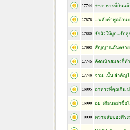
++อาหารที่กินแล
17744
...พลังคำพูดด้านบ
17878
รักผัวให้ผูก...รักลู
17880
สัญญาณอันตราย.
17693
คิดหนักสมองก็ทำให
17745
จาม...นั้น สำคัญ
17746
อาหารที่คุณกิน ป
16805
อย. เตือนอย่าซื้
16098
ความลับของพีระม
8038