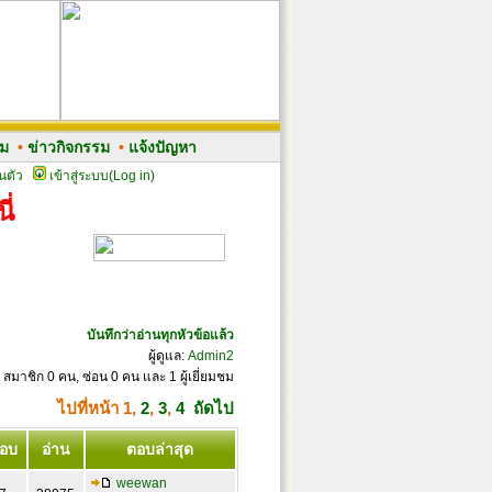
รม
•
ข่าวกิจกรรม
•
แจ้งปัญหา
นตัว
เข้าสู่ระบบ(Log in)
ี่
บันทึกว่าอ่านทุกหัวข้อแล้ว
ผู้ดูแล:
Admin2
 สมาชิก 0 คน, ซ่อน 0 คน และ 1 ผู้เยี่ยมชม
ไปที่หน้า
1
,
2
,
3
,
4
ถัดไป
อบ
อ่าน
ตอบล่าสุด
weewan