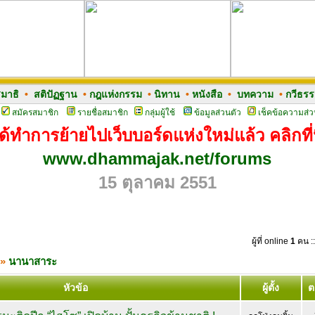
มาธิ
•
สติปัฏฐาน
•
กฎแห่งกรรม
•
นิทาน
•
หนังสือ
•
บทความ
•
กวีธร
สมัครสมาชิก
รายชื่อสมาชิก
กลุ่มผู้ใช้
ข้อมูลส่วนตัว
เช็คข้อความส่ว
ด้ทำการย้ายไปเว็บบอร์ดแห่งใหม่แล้ว คลิกที่น
www.dhammajak.net/forums
15 ตุลาคม 2551
ผู้ที่ online
1
คน ::
»
นานาสาระ
หัวข้อ
ผู้ตั้ง
ต