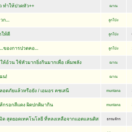
้ว ทำให้ปวดหัว++
ฌาณ
วก...
ลูกโป่ง
กให้ตี
ลูกโป่ง
..ของการปวดคอ...
ลูกโป่ง
้อ้วน ใช้หัวมากยิ่งกินมากเพื่อ เพิ่มพลัง
ฌาณ
ไฉน!
ฌาณ
ลอดภัยแล้วหรือยัง / เอมอร คชเสนี
muntana
อไส้กรอกสีแดง ผิดปกติมากิน
muntana
ิด สุดยอดเทคโนโลยี ที่หลงเหลือจากแอตแลนติส
ธรรมจักร