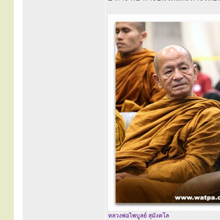
หลวงพ่อไพบูลย์ สุมังคโล