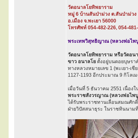
วัดอนาลโยทิพยาราม
หมู่ 6 บ้านสันป่าม่วง ต.สันป่าม่วง
อ.เมือง จ.พะเยา 56000
โทรศัพท์ 054-482-226, 054-481
พระเทพวิสุทธิญาณ (หลวงพ่อไพบูล
วัดอนาลโยทิพยาราม หรือวัดอนาลโย
ขาว อนาลโย
ตั้งอยู่บนดอยบุษร
ทางหลวงหมายเลข 1 (พะเยา-เชีย
1127-1193 อีกประมาณ 9 กิโล
เมื่อวันที่ 5 ธันวาคม 2551 เนื
พระราชสังวรญาณ (หลวงพ่อไพบูล
ได้รับพระราชทานเลื่อนสมณศักด
ฝ่ายวิปัสสนาธุระ ในราชทินนามที