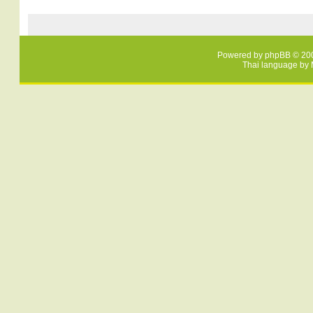
Powered by
phpBB
© 200
Thai language by