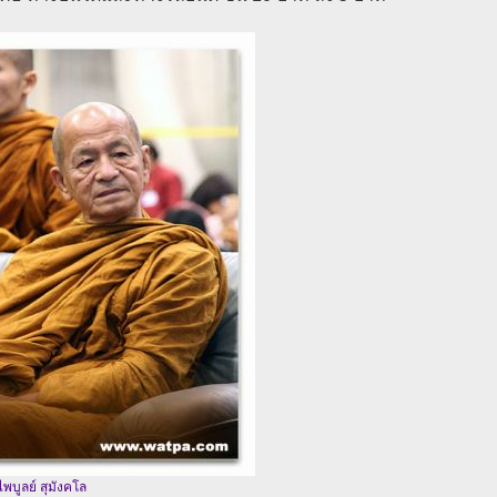
พบูลย์ สุมังคโล