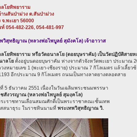
าลโยทิพยาราม
บ้านสันป่าม่วง ต.สันป่าม่วง
ง จ.พะเยา 56000
พท์ 054-482-226, 054-481-997
วิสุทธิญาณ (หลวงพ่อไพบูลย์ สุมังคโล) เจ้าอาวาส
ลโยทิพยาราม หรือวัดอนาลโย (ดอยบุษราคัม) เป็นวัดปฏิบัติสายหลวง
นาลโย
ตั้งอยู่บนดอยบุษราคัม ห่างจากตัวจังหวัดพะเยา ประมาณ 
วงหมายเลข 1 (พะเยา-เชียงราย) ประมาณ 7 กิโลเมตร แล้วเลี้ยว
1193 อีกประมาณ 9 กิโลเมตร ถนนเป็นทางลาดยางตลอดสาย
ันที่ 5 ธันวาคม 2551 เนื่องในวันเฉลิมพระชนมพรรษา
ชสังวรญาณ (หลวงพ่อไพบูลย์ สุมงฺคโล)
บพระราชทานเลื่อนสมณศักดิ์เป็นพระราชาคณะชั้นเทพ
ปัสสนาธุระ ในราชทินนามที่
พระเทพวิสุทธิญาณ วิ.