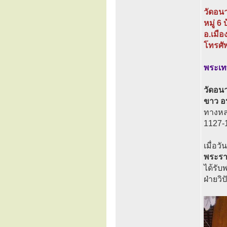
วัดอน
หมู่ 6 
อ.เมือ
โทรศั
พระเทพ
วัดอนา
ขาว อ
ทางหล
1127-
เมื่อว
พระรา
ได้รั
ฝ่ายวิ