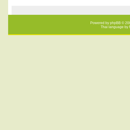
Powered by
phpBB
© 200
Thai language by