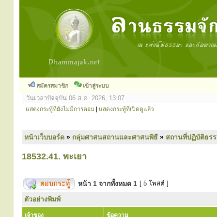
สมัครสมาชิก
เข้าสู่ระบบ
วันเวลาปัจจุบัน 06 ส.ค. 2026, 13:07
แสดงกระทู้ที่ยังไม่มีการตอบ
|
แสดงกระทู้ที่เปิดดูแล้ว
หน้าเว็บบอร์ด
»
กลุ่มศาสนสถานและศาสนพิธี
»
สถานที่ปฏิบัติธร
18532.41. พะเยา
หน้า
1
จากทั้งหมด
1
[ 5 โพสต์ ]
ตัวอย่างพิมพ์
เจ้าของ
ข้อความ