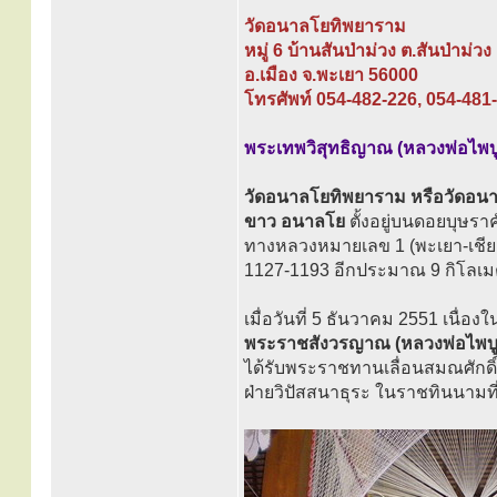
วัดอนาลโยทิพยาราม
หมู่ 6 บ้านสันป่าม่วง ต.สันป่าม่วง
อ.เมือง จ.พะเยา 56000
โทรศัพท์ 054-482-226, 054-481
พระเทพวิสุทธิญาณ (หลวงพ่อไพบูล
วัดอนาลโยทิพยาราม หรือวัดอนาลโย
ขาว อนาลโย
ตั้งอยู่บนดอยบุษร
ทางหลวงหมายเลข 1 (พะเยา-เชีย
1127-1193 อีกประมาณ 9 กิโล
เมื่อวันที่ 5 ธันวาคม 2551 เนื
พระราชสังวรญาณ (หลวงพ่อไพบูล
ได้รับพระราชทานเลื่อนสมณศักด
ฝ่ายวิปัสสนาธุระ ในราชทินนามที