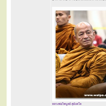
หลวงพ่อไพบูลย์ สุมังคโล