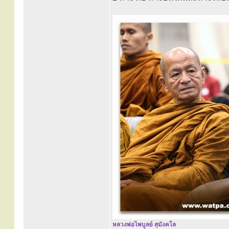
หลวงพ่อไพบูลย์ สุมังคโล