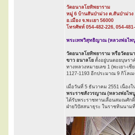
วัดอนาลโยทิพยาราม
หมู่ 6 บ้านสันป่าม่วง ต.สันป่าม่วง
อ.เมือง จ.พะเยา 56000
โทรศัพท์ 054-482-226, 054-481
พระเทพวิสุทธิญาณ (หลวงพ่อไพบูล
วัดอนาลโยทิพยาราม หรือวัดอนาลโย
ขาว อนาลโย
ตั้งอยู่บนดอยบุษร
ทางหลวงหมายเลข 1 (พะเยา-เชีย
1127-1193 อีกประมาณ 9 กิโล
เมื่อวันที่ 5 ธันวาคม 2551 เนื
พระราชสังวรญาณ (หลวงพ่อไพบูล
ได้รับพระราชทานเลื่อนสมณศักด
ฝ่ายวิปัสสนาธุระ ในราชทินนามที