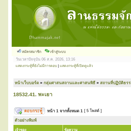
สมัครสมาชิก
เข้าสู่ระบบ
วันเวลาปัจจุบัน 06 ส.ค. 2026, 13:16
แสดงกระทู้ที่ยังไม่มีการตอบ
|
แสดงกระทู้ที่เปิดดูแล้ว
หน้าเว็บบอร์ด
»
กลุ่มศาสนสถานและศาสนพิธี
»
สถานที่ปฏิบัติธร
18532.41. พะเยา
หน้า
1
จากทั้งหมด
1
[ 5 โพสต์ ]
ตัวอย่างพิมพ์
เจ้าของ
ข้อความ