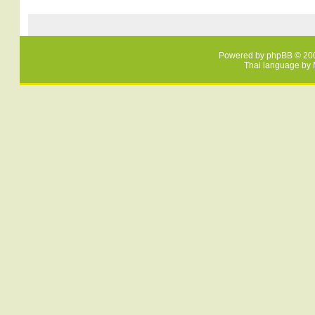
Powered by
phpBB
© 200
Thai language by