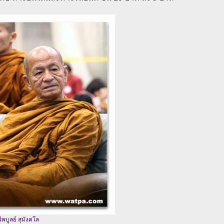
พบูลย์ สุมังคโล