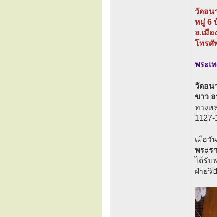
วัดอน
หมู่ 6 
อ.เมือ
โทรศั
พระเทพ
วัดอนา
ขาว อ
ทางหล
1127-
เมื่อว
พระรา
ได้รั
ฝ่ายวิ