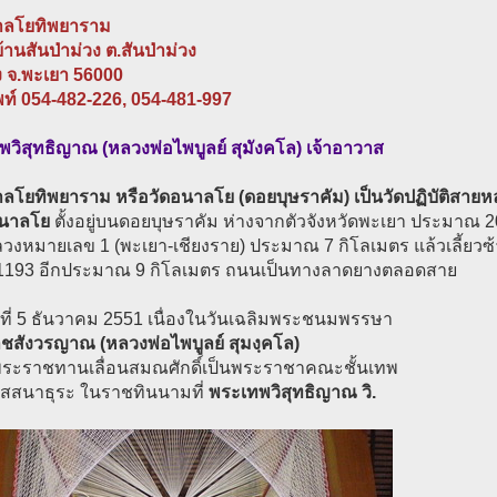
าลโยทิพยาราม
บ้านสันป่าม่วง ต.สันป่าม่วง
ง จ.พะเยา 56000
พท์ 054-482-226, 054-481-997
วิสุทธิญาณ (หลวงพ่อไพบูลย์ สุมังคโล) เจ้าอาวาส
ลโยทิพยาราม หรือวัดอนาลโย (ดอยบุษราคัม) เป็นวัดปฏิบัติสายหลวง
นาลโย
ตั้งอยู่บนดอยบุษราคัม ห่างจากตัวจังหวัดพะเยา ประมาณ 
วงหมายเลข 1 (พะเยา-เชียงราย) ประมาณ 7 กิโลเมตร แล้วเลี้ยว
1193 อีกประมาณ 9 กิโลเมตร ถนนเป็นทางลาดยางตลอดสาย
ันที่ 5 ธันวาคม 2551 เนื่องในวันเฉลิมพระชนมพรรษา
ชสังวรญาณ (หลวงพ่อไพบูลย์ สุมงฺคโล)
บพระราชทานเลื่อนสมณศักดิ์เป็นพระราชาคณะชั้นเทพ
ปัสสนาธุระ ในราชทินนามที่
พระเทพวิสุทธิญาณ วิ.