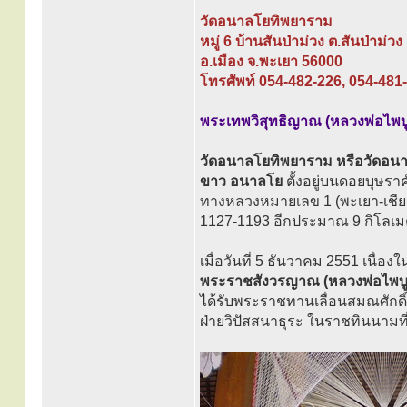
วัดอนาลโยทิพยาราม
หมู่ 6 บ้านสันป่าม่วง ต.สันป่าม่วง
อ.เมือง จ.พะเยา 56000
โทรศัพท์ 054-482-226, 054-481
พระเทพวิสุทธิญาณ (หลวงพ่อไพบูล
วัดอนาลโยทิพยาราม หรือวัดอนาลโย
ขาว อนาลโย
ตั้งอยู่บนดอยบุษร
ทางหลวงหมายเลข 1 (พะเยา-เชีย
1127-1193 อีกประมาณ 9 กิโล
เมื่อวันที่ 5 ธันวาคม 2551 เนื
พระราชสังวรญาณ (หลวงพ่อไพบูล
ได้รับพระราชทานเลื่อนสมณศักด
ฝ่ายวิปัสสนาธุระ ในราชทินนามที