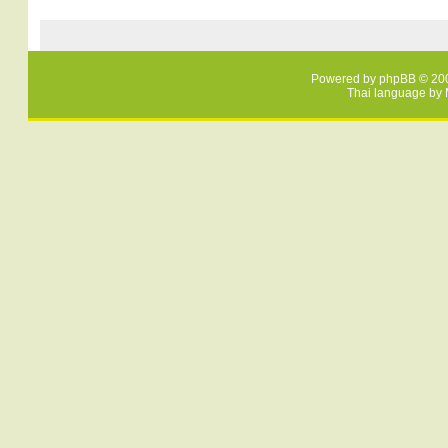
Powered by
phpBB
© 200
Thai language by