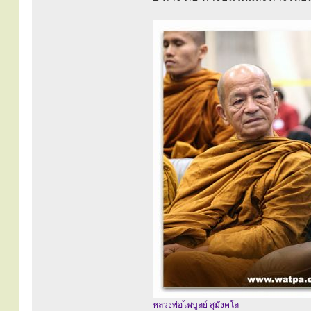
หลวงพ่อไพบูลย์ สุมังคโล