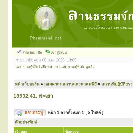
สมัครสมาชิก
เข้าสู่ระบบ
วันเวลาปัจจุบัน 06 ส.ค. 2026, 13:05
แสดงกระทู้ที่ยังไม่มีการตอบ
|
แสดงกระทู้ที่เปิดดูแล้ว
หน้าเว็บบอร์ด
»
กลุ่มศาสนสถานและศาสนพิธี
»
สถานที่ปฏิบัติธร
18532.41. พะเยา
หน้า
1
จากทั้งหมด
1
[ 5 โพสต์ ]
ตัวอย่างพิมพ์
เจ้าของ
ข้อความ