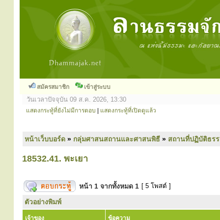
สมัครสมาชิก
เข้าสู่ระบบ
วันเวลาปัจจุบัน 09 ส.ค. 2026, 13:30
แสดงกระทู้ที่ยังไม่มีการตอบ
|
แสดงกระทู้ที่เปิดดูแล้ว
หน้าเว็บบอร์ด
»
กลุ่มศาสนสถานและศาสนพิธี
»
สถานที่ปฏิบัติธร
18532.41. พะเยา
หน้า
1
จากทั้งหมด
1
[ 5 โพสต์ ]
ตัวอย่างพิมพ์
เจ้าของ
ข้อความ