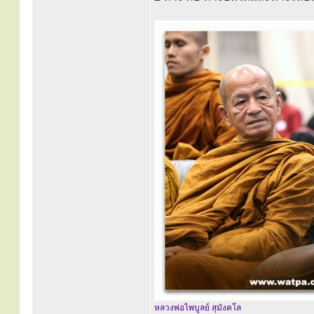
หลวงพ่อไพบูลย์ สุมังคโล