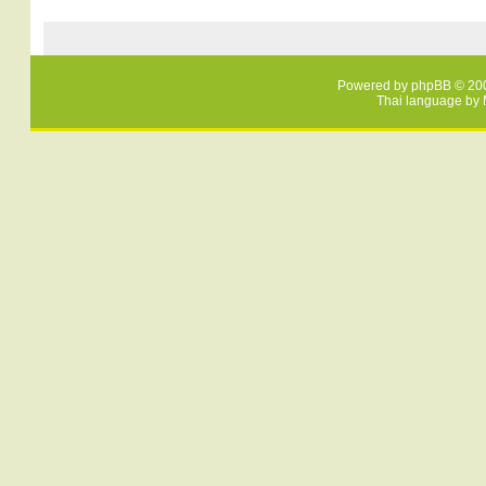
Powered by
phpBB
© 200
Thai language by