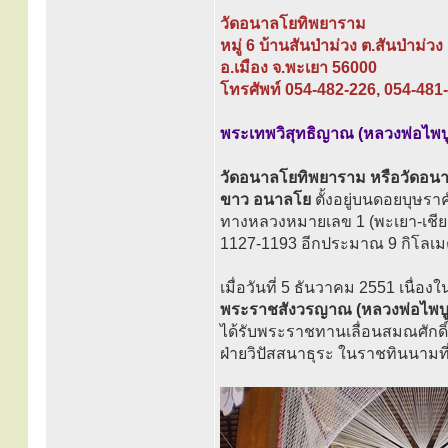
วัดอนาลโยทิพยาราม
หมู่ 6 บ้านสันป่าม่วง ต.สันป่าม่วง
อ.เมือง จ.พะเยา 56000
โทรศัพท์ 054-482-226, 054-481
พระเทพวิสุทธิญาณ (หลวงพ่อไพบูล
วัดอนาลโยทิพยาราม หรือวัดอนาลโย
ขาว อนาลโย
ตั้งอยู่บนดอยบุษร
ทางหลวงหมายเลข 1 (พะเยา-เชีย
1127-1193 อีกประมาณ 9 กิโล
เมื่อวันที่ 5 ธันวาคม 2551 เนื
พระราชสังวรญาณ (หลวงพ่อไพบูล
ได้รับพระราชทานเลื่อนสมณศักด
ฝ่ายวิปัสสนาธุระ ในราชทินนามที