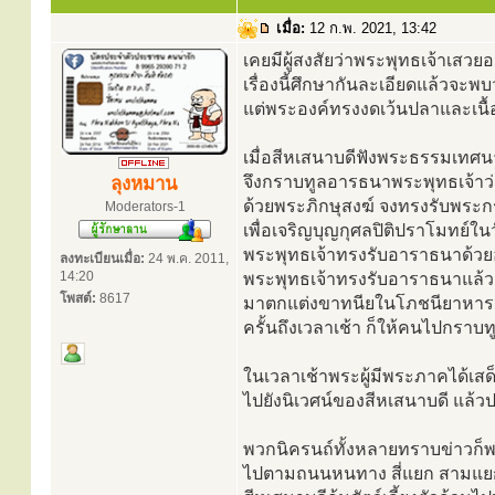
เมื่อ:
12 ก.พ. 2021, 13:42
เคยมีผู้สงสัยว่าพระพุทธเจ้าเสวย
เรื่องนี้ศึกษากันละเอียดแล้วจะพบว
แต่พระองค์ทรงงดเว้นปลาและเนื้
เมื่อสีหเสนาบดีฟังพระธรรมเทศ
จึงกราบทูลอารธนาพระพุทธเจ้าว่
ลุงหมาน
ด้วยพระภิกษุสงฆ์ จงทรงรับพระ
Moderators-1
เพื่อเจริญบุญกุศลปิติปราโมทย์ในวั
พระพุทธเจ้าทรงรับอาราธนาด้วย
ลงทะเบียนเมื่อ:
24 พ.ค. 2011,
14:20
พระพุทธเจ้าทรงรับอาราธนาแล้ว จึ
โพสต์:
8617
มาตกแต่งขาทนียในโภชนียาหารอั
ครั้นถึงเวลาเช้า ก็ให้คนไปกราบ
ในเวลาเช้าพระผู้มีพระภาคได้เส
ไปยังนิเวศน์ของสีหเสนาบดี แล้ว
พวกนิครนถ์ทั้งหลายทราบข่าวก
ไปตามถนนหนทาง สี่แยก สามแยกท