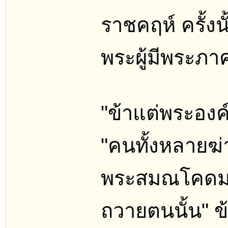
ราชคฤห์ ครั้งน
พระผู้มีพระภาค
"ข้าแต่พระองค์
"คนทั้งหลายฆ่
พระสมณโคดมรู้อย
ถวายตนนั้น" ข