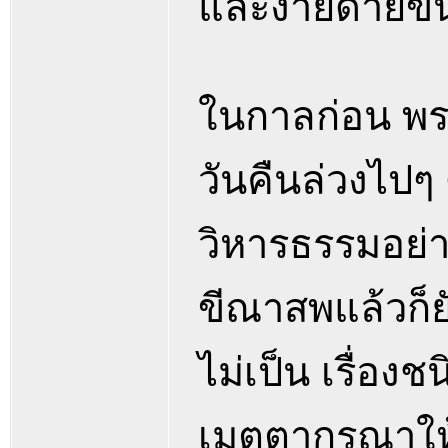
และง่ายดายขึ้
ในกาลก่อน พระ
วันคืนล่วงไป
วิหารธรรมอย่า
ขีณาสพแล้วก็ยัง
ไม่เป็น เรื่องช
เมตตากรุณาให