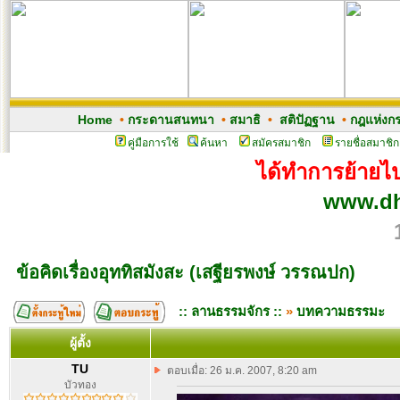
Home
•
กระดานสนทนา
•
สมาธิ
•
สติปัฏฐาน
•
กฎแห่งก
คู่มือการใช้
ค้นหา
สมัครสมาชิก
รายชื่อสมาชิก
ได้ทำการย้ายไปเ
www.dh
ข้อคิดเรื่องอุททิสมังสะ (เสฐียรพงษ์ วรรณปก)
:: ลานธรรมจักร ::
»
บทความธรรมะ
ผู้ตั้ง
TU
ตอบเมื่อ: 26 ม.ค. 2007, 8:20 am
บัวทอง