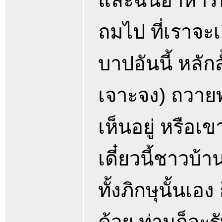
และฉันอาหารนั้
ถมไป ที่เราจะเ
บาปอันนี้ หลักสั
เจาะจง) ถวายพร
เห็นอยู่ หรือเข
เดี๋ยวนี้ชาวบ้
ทั้งภิกษุนั้นเ