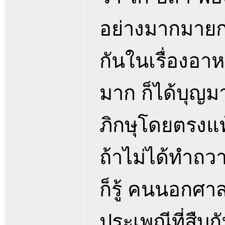
อย่างมากมายกว
กันในเรื่องอาห
มาก ก็ได้บุญม
ภิกษุโดยตรงแท้
ถ้าไม่ได้ทำถว
ก็รู้ คนนอกศาสน
ประเพณีที่สืบ