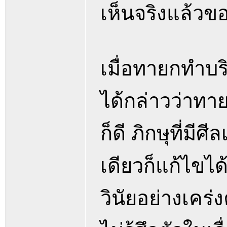
เห็นจริงแล้วข
เมื่อทายกทำบริส
ได้กล่าวว่าทาย
ก็ดี ภิกษุที่มีศ
เดียวก็แก้ไขได
วินัยอย่างเคร่ง