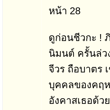
หน้า 28
ดูก่อนชีวกะ ! ภ
นิมนต์ ครั้นล่
จีวร ถือบาตร เข
บุคคลของคฤหบด
อังคาสเธอด้ว