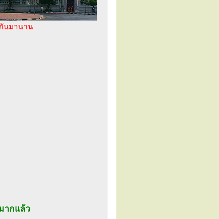
ู่กันมานาน
นมากแล้ว