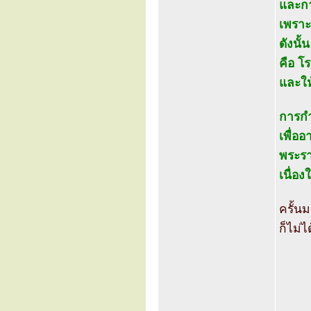
และกา
เพราะ
ดังนั
คือ โ
และให
การกำ
เพื่อ
พระรา
เนื่อ
ครั้น
ก็ไม่ไ