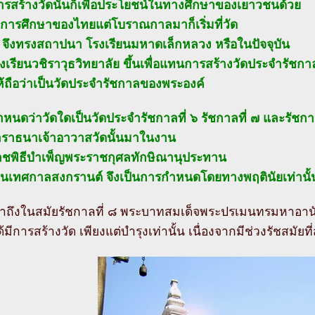
รสร้างวัดนั้นก็เพื่อประโยชน์ในทางศึกษาของเยาวชนด้วย
การศึกษาของไทยแต่โบราณกาลมาก็เริ่มที่วัด
้น จึงทรงสถาปนา โรงเรียนมหาดเล็กหลวง หรือในปัจจุบัน
รงเรียนวชิราวุธวิทยาลัย ขึ้นเพื่อแทนการสร้างวัดประจำรัชกา
้ถือว่าเป็นวัดประจำรัชกาลของพระองค์
หนดว่าวัดใดเป็นวัดประจำรัชกาลที่ ๖ รัชกาลที่ ๗ และรัชกาล
อาราธนาเจ้าอาวาสวัดนั้นมาในงาน
ชพิธีบำเพ็ญพระราชกุศลทักษิณานุประทาน
งในเทศกาลสงกรานต์ จึงเป็นการกำหนดโดยทางพฤตินัยเท่านั้
มาถึงในสมัยรัชกาลที่ ๘ พระบาทสมเด็จพระปรเมนทรมหาอา
ด้มีการสร้างวัด เพียงแต่บำรุงเท่านั้น เนื่องจากมีช่วงรัชสมัยที