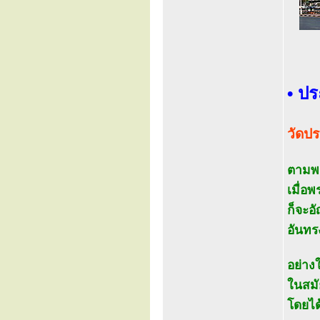
• ปร
วัดปร
ตามพร
เมื่อ
ก็จะอ
อันทร
อย่าง
ในสมั
โดยได