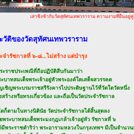
เสาชิงช้ากับวัดสุทัศนเทพวราราม ความงามที่ยืนอยู่ค
ะวัติของวัดสุทัศนเทพวราราม
ะจำรัชกาลที่ ๖-๘...ไม่สร้าง แต่บำรุง
ะราชประเพณีที่ถือปฏิบัติสืบกันมาว่า
พระบาทสมเด็จพระเจ้าอยู่หัวพระองค์ใดเสด็จสวรรคต
ัญเชิญพระบรมราชสรีรังคารไปประดิษฐานไว้ที่วัดใดวัดหนึ่ง
งสร้างหรือทรงเกี่ยวข้อง และถือเป็นวัดประจำรัชกาล
ใดก็ตามในทางนิตินัย วัดประจำรัชกาลได้สิ้นสุดลง
ยพระบาทสมเด็จพระมงกุฎเกล้าเจ้าอยู่หัว รัชกาลที่ ๖
้มีพระราชดำริว่า พระอารามหลวงในกรุงเทพฯ มีเป็นจำนว