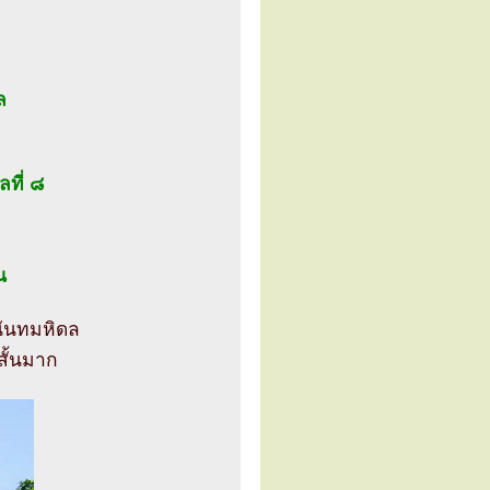
ล
ที่ ๘
น
นันทมหิดล
่สั้นมาก