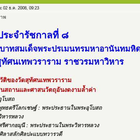
อ:
02 ธ.ค. 2008, 09:23
ประจำรัชกาลที่ ๘
บาทสมเด็จพระปรเมนทรมหาอานันทมหิ
สุทัศนเทพวราราม ราชวรมหาวิหาร
วัติของวัดสุทัศนเทพวราราม
สนสถานและศาสนวัตถุอันงดงามล้ำค่า
อุโบสถ
พุทธตรีโลกเชษฐ์ : พระประธานในพระอุโบสถ
วิหารหลวง
ศรีศากยมุนี : พระประธานในพระวิหารหลวง
ศิลาสลักศิลปะแบบทวารวดี