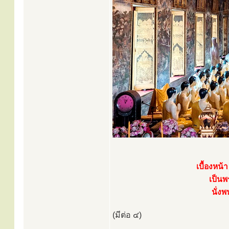
เบื้องหน
เป็นพ
นั่ง
(มีต่อ ๔)