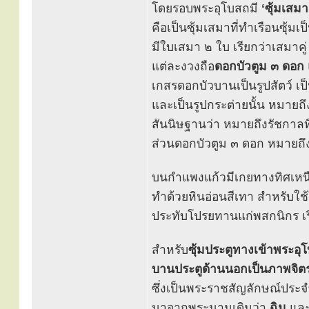
โดยรอบพระอุโบสถมี
‘ซุ้มเสมา
คือเป็นซุ้มเสมาที่ทำเรือนซุ้มเป
มีใบเสมา ๒ ใบ เรียกว่าเสมาคู่
แต่ละงวงถือ
ดอกบัวตูม ๓ ดอก
เกสรดอกบัวบานเป็นรูปสัตว์ เป
และเป็นรูปกระต่ายนั้น หมายถึ
สันนิษฐานว่า หมายถึงรัชกาลที
ส่วนดอกบัวตูม ๓ ดอก หมายถึง
บนกำแพงแก้วมีเกยทางทิศเหนื
ทำด้วยหินอ่อนสีเทา สำหรับใช
ประทับโปรยทานแก่พสกนิกร เร
สำหรับ
ซุ้มประตูทางเข้าพระอุ
บานประตูด้านนอกเป็นภาพจิต
ซึ่งเป็นพระราชสัญลักษณ์ประจ
มาจากพระนามเดิมว่า
ฉิม
และ