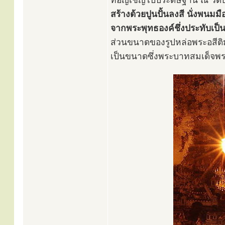
ที่อัญเชิญไปประดิษฐาน ณ วัด
สร้างด้วยปูนปั้นลงสี นั่งพนม
จากพระพุทธองค์ชึ่งประทับเป็
ส่วนขนาดของรูปหล่อพระอสีติม
เป็นขนาดซึ่งพระบาทสมเด็จพระ