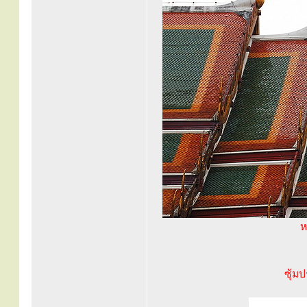
ห
ซุ้ม