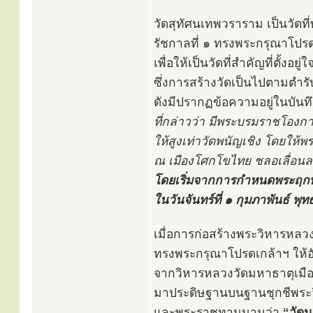
วัดสุทัศนเทพวราราม เป็นวัด
รัชกาลที่ ๑ ทรงพระกรุณาโปร
เพื่อให้เป็นวัดที่สำคัญที่ตั้
ซึ่งการสร้างวัดเป็นไปตามตำ
ดังมีปรากฏข้อความอยู่ในบัน
ที่กล่าวว่า มีพระบรมราชโองกา
ให้สูงเท่าวัดพนัญเชิง โดยให้
ณ เมืองโศกโขไทย ชลอเลื่อนล
โดยเริ่มจากการกำหนดพระฤกษ
ในวันจันทร์ที่ ๑ กุมภาพันธ์ พ
เมื่อการก่อสร้างพระวิหารหลว
ทรงพระกรุณาโปรดเกล้าฯ ให้อ
จากวิหารหลวงวัดมหาธาตุเมือ
มาประดิษฐานบนฐานชุกชีพระ
และพระราชทานนามว่า
“วัด