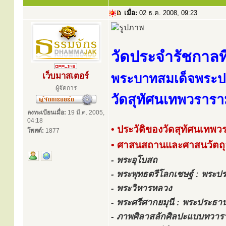
เมื่อ:
02 ธ.ค. 2008, 09:23
วัดประจำรัชกาลที
เว็บมาสเตอร์
พระบาทสมเด็จพระป
ผู้จัดการ
วัดสุทัศนเทพวราร
ลงทะเบียนเมื่อ:
19 มี.ค. 2005,
04:18
• ประวัติของวัดสุทัศนเทพ
โพสต์:
1877
• ศาสนสถานและศาสนวัตถุอ
- พระอุโบสถ
- พระพุทธตรีโลกเชษฐ์ : พระ
- พระวิหารหลวง
- พระศรีศากยมุนี : พระประธ
- ภาพศิลาสลักศิลปะแบบทวารว