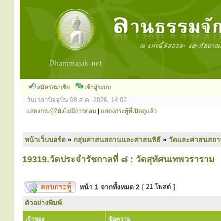
สมัครสมาชิก
เข้าสู่ระบบ
วันเวลาปัจจุบัน 08 ส.ค. 2026, 14:02
แสดงกระทู้ที่ยังไม่มีการตอบ
|
แสดงกระทู้ที่เปิดดูแล้ว
หน้าเว็บบอร์ด
»
กลุ่มศาสนสถานและศาสนพิธี
»
วัดและศาสนสถา
19319.วัดประจำรัชกาลที่ ๘ : วัดสุทัศนเทพวราราม
หน้า
1
จากทั้งหมด
2
[ 21 โพสต์ ]
ตัวอย่างพิมพ์
เจ้าของ
ข้อความ