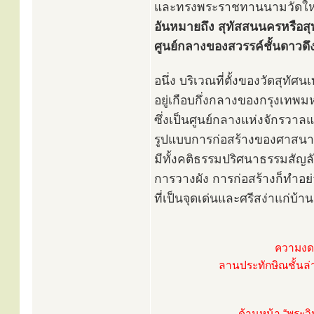
และทรงพระราชทานนามวัดให
อันหมายถึง สุทัสสนนครหรือสุ
ศูนย์กลางของสวรรค์ชั้นดาวดึง
อนึ่ง บริเวณที่ตั้งของวัดสุทัศ
อยู่เกือบกึ่งกลางของกรุงเทพ
ซึ่งเป็นศูนย์กลางแห่งจักรวาล
รูปแบบการก่อสร้างของศาสน
มีทั้งคติธรรมปริศนาธรรมสัญลั
การวางผัง การก่อสร้างก็ทำอย
ที่เป็นจุดเด่นและศรีสง่าแก่บ้าน
ความงดง
ลานประทักษิณชั้นล่
ด้านหน้า “พระวิห