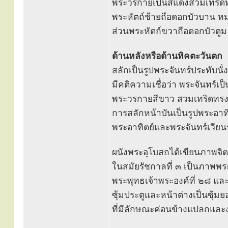
พระวรกายเป็นสีแดงสวมเทริด
พระหัตถ์ช้ายถือดอกบัวบาน หม
ส่วนพระหัตถ์ขวาถือดอกบัวต
ด้านหลังหรือด้านทิคตะวันตก
สลักเป็นรูปพระจันทร์ประทับน
มีคติความเชื่อว่า พระจันทร์เ
พระวรกายสีขาว สวมเทริดทรงน
การสลักหน้าบันเป็นรูปพระอาท
พระอาทิตย์และพระจันทร์เวีย
ผนังพระอุโบสถได้เขียนภาพจิตร
ในสมัยรัชกาลที่ ๓ เป็นภาพ
พระพุทธเจ้าพระองค์ที่ ๒๘ แ
ซุ้มประตูและหน้าต่างเป็นซุ้ม
ที่มีลักษณะค่อนข้างแปลกแล