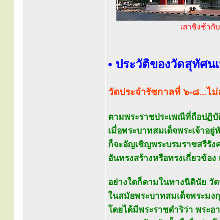
เสาชิงช้ากั
• ประวัติของวัดสุทัศ
วัดประจำรัชกาลที่ ๖-๘...ไม่
ตามพระราชประเพณีที่ถือปฏิบัต
เมื่อพระบาทสมเด็จพระเจ้าอยู
ก็จะอัญเชิญพระบรมราชสรีรังคา
อันทรงสร้างหรือทรงเกี่ยวข้อง
อย่างใดก็ตามในทางนิตินัย วัด
ในสมัยพระบาทสมเด็จพระมงกุฎเก
โดยได้มีพระราชดำริว่า พระ