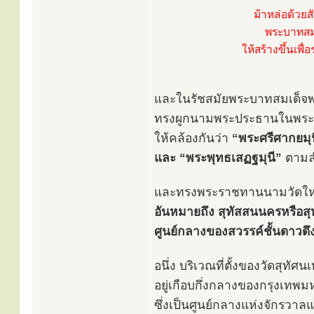
ม้าหล่อด้วยส
พระบาทสมเด
ให้สร้างขึ้นเพื
และในรัชสมัยพระบาทสมเด็จพระ
ทรงผูกนามพระประธานในพระว
ให้คล้องกันว่า
“พระศรีศากยมุน
และ “พระพุทธเสฏฐมุนี”
ตามล
และทรงพระราชทานนามวัดให
อันหมายถึง สุทัสสนนครหรือสุ
ศูนย์กลางของสวรรค์ชั้นดาวดึง
อนึ่ง บริเวณที่ตั้งของวัดสุทัศ
อยู่เกือบกึ่งกลางของกรุงเทพ
ซึ่งเป็นศูนย์กลางแห่งจักรวาล