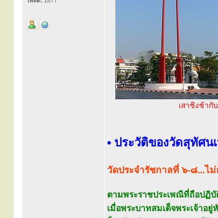
โพสต์:
1877
เสาชิงช้ากั
• ประวัติของวัดสุทัศ
วัดประจำรัชกาลที่ ๖-๘...ไม่
ตามพระราชประเพณีที่ถือปฏิบัต
เมื่อพระบาทสมเด็จพระเจ้าอยู