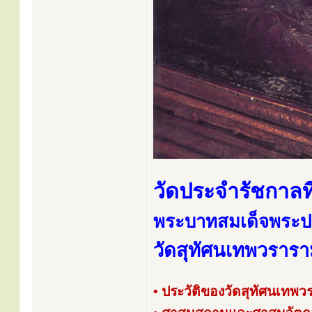
วัดประจำรัชกาลที
พระบาทสมเด็จพระป
วัดสุทัศนเทพวราร
• ประวัติของวัดสุทัศนเทพ