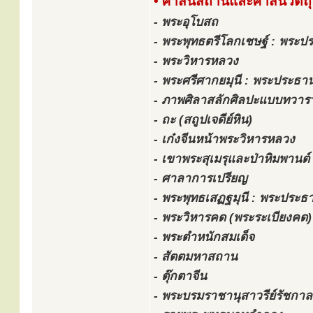
• ศาสนสถานและศาสนวัตถุอ
- พระอุโบสถ
- พระพุทธตรีโลกเชษฐ์ : พระ
- พระวิหารหลวง
- พระศรีศากยมุนี : พระประธ
- ภาพศิลาสลักศิลปะแบบทวารว
- ถะ (สถูปเจดีย์หิน)
- เก๋งจีนหน้าพระวิหารหลวง
- เขาพระสุเมรุและป่าหิมพานต์
- ศาลาการเปรียญ
- พระพุทธเสฏฐมุนี : พระปร
- พระวิหารคด (พระระเบียงคด)
- พระตำหนักสมเด็จ
- สัตตมหาสถาน
- ตุ๊กตาจีน
- พระบรมราชานุสาวรีย์รัชกาลท