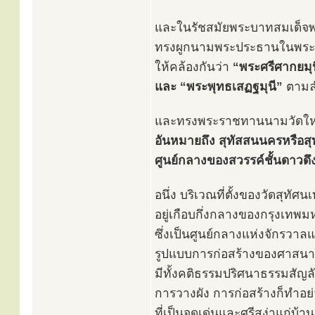
และในรัชสมัยพระบาทสมเด็จพระ
ทรงผูกนามพระประธานในพระว
ให้คล้องกันว่า
“พระศรีศากยมุน
และ “พระพุทธเสฏฐมุนี”
ตามล
และทรงพระราชทานนามวัดให
อันหมายถึง สุทัสสนนครหรือสุ
ศูนย์กลางของสวรรค์ชั้นดาวดึง
อนึ่ง บริเวณที่ตั้งของวัดสุทัศ
อยู่เกือบกึ่งกลางของกรุงเทพ
ซึ่งเป็นศูนย์กลางแห่งจักรวาล
รูปแบบการก่อสร้างของศาสน
มีทั้งคติธรรมปริศนาธรรมสัญลั
การวางผัง การก่อสร้างก็ทำอย
ที่เป็นจุดเด่นและศรีสง่าแก่บ้าน