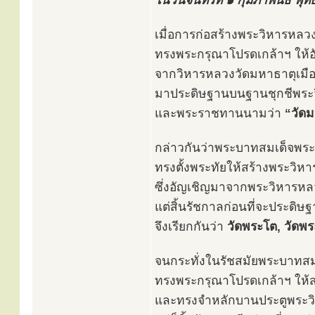
ในวันจันทร์ที่ ๑ กุมภาพันธ์ พ
เมื่อการก่อสร้างพระวิหารหลว
ทรงพระกรุณาโปรดเกล้าฯ ให้อ
จากวิหารหลวงวัดมหาธาตุเมือ
มาประดิษฐานบนฐานชุกชีพระ
และพระราชทานนามว่า
“วัด
กล่าวกันว่าพระบาทสมเด็จพระ
ทรงตั้งพระทัยให้สร้างพระวิหา
ซึ่งอัญเชิญมาจากพระวิหารหลว
แต่สิ้นรัชกาลก่อนที่จะประดิษ
จึงเรียกกันว่า
วัดพระโต, วัดพ
จนกระทั่งในรัชสมัยพระบาทสมเ
ทรงพระกรุณาโปรดเกล้าฯ ให้ส
และทรงจำหลักบานประตูพระวิ