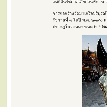
แต่ก็สิ้นรัชกาลเสียก่อนที่การก
การก่อสร้างวัดมาเสร็จบริบูรณ์
รัชกาลที่ ๓ ในปี พ.ศ. ๒๓๙
ปรากฏในจดหมายเหตุว่า
“วั