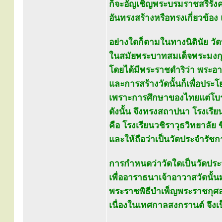
ก็จะอัญเชิญพระบรมราชสรีรังคา
อันทรงสร้างหรือทรงเกี่ยวข้อง
อย่างใดก็ตามในทางนิตินัย วัด
ในสมัยพระบาทสมเด็จพระมงกุฎเก
โดยได้มีพระราชดำริว่า พระ
และการสร้างวัดนั้นก็เพื่อป
เพราะการศึกษาของไทยแต่โบรา
ดังนั้น จึงทรงสถาปนา โรงเรี
คือ โรงเรียนวชิราวุธวิทยาลัย
และให้ถือว่าเป็นวัดประจำรัช
การกำหนดว่าวัดใดเป็นวัดประจำ
เพื่ออาราธนาเจ้าอาวาสวัดนั
พระราชพิธีบำเพ็ญพระราชกุศ
เนื่องในเทศกาลสงกรานต์ จึง