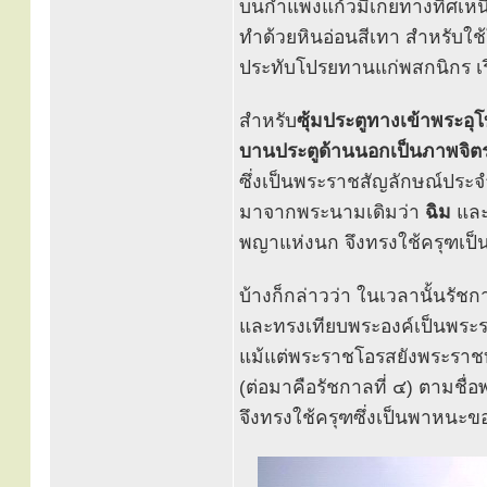
บนกำแพงแก้วมีเกยทางทิศเหนื
ทำด้วยหินอ่อนสีเทา สำหรับใช
ประทับโปรยทานแก่พสกนิกร เร
สำหรับ
ซุ้มประตูทางเข้าพระอุ
บานประตูด้านนอกเป็นภาพจิต
ซึ่งเป็นพระราชสัญลักษณ์ประจ
มาจากพระนามเดิมว่า
ฉิม
และ
พญาแห่งนก จึงทรงใช้ครุฑเ
บ้างก็กล่าวว่า ในเวลานั้นรัชกา
และทรงเทียบพระองค์เป็นพระ
แม้แต่พระราชโอรสยังพระราชท
(ต่อมาคือรัชกาลที่ ๔) ตามชื่อพ
จึงทรงใช้ครุฑซึ่งเป็นพาหนะ