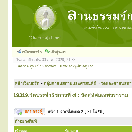
สมัครสมาชิก
เข้าสู่ระบบ
วันเวลาปัจจุบัน 09 ส.ค. 2026, 21:34
แสดงกระทู้ที่ยังไม่มีการตอบ
|
แสดงกระทู้ที่เปิดดูแล้ว
หน้าเว็บบอร์ด
»
กลุ่มศาสนสถานและศาสนพิธี
»
วัดและศาสนสถา
19319.วัดประจำรัชกาลที่ ๘ : วัดสุทัศนเทพวราราม
หน้า
1
จากทั้งหมด
2
[ 21 โพสต์ ]
ตัวอย่างพิมพ์
เจ้าของ
ข้อความ