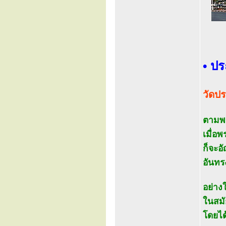
• ปร
วัดปร
ตามพร
เมื่อ
ก็จะอ
อันทร
อย่าง
ในสมั
โดยได