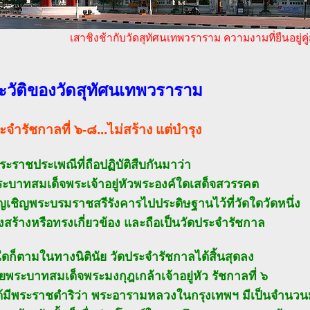
เสาชิงช้ากับวัดสุทัศนเทพวราราม ความงามที่ยืนอยู่ค
ะวัติของวัดสุทัศนเทพวราราม
ะจำรัชกาลที่ ๖-๘...ไม่สร้าง แต่บำรุง
ะราชประเพณีที่ถือปฏิบัติสืบกันมาว่า
พระบาทสมเด็จพระเจ้าอยู่หัวพระองค์ใดเสด็จสวรรคต
ัญเชิญพระบรมราชสรีรังคารไปประดิษฐานไว้ที่วัดใดวัดหนึ่ง
งสร้างหรือทรงเกี่ยวข้อง และถือเป็นวัดประจำรัชกาล
ใดก็ตามในทางนิตินัย วัดประจำรัชกาลได้สิ้นสุดลง
ยพระบาทสมเด็จพระมงกุฎเกล้าเจ้าอยู่หัว รัชกาลที่ ๖
้มีพระราชดำริว่า พระอารามหลวงในกรุงเทพฯ มีเป็นจำนว