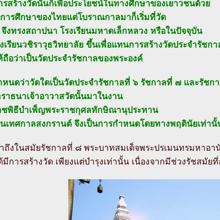
รสร้างวัดนั้นก็เพื่อประโยชน์ในทางศึกษาของเยาวชนด้วย
การศึกษาของไทยแต่โบราณกาลมาก็เริ่มที่วัด
้น จึงทรงสถาปนา โรงเรียนมหาดเล็กหลวง หรือในปัจจุบัน
รงเรียนวชิราวุธวิทยาลัย ขึ้นเพื่อแทนการสร้างวัดประจำรัชกา
้ถือว่าเป็นวัดประจำรัชกาลของพระองค์
หนดว่าวัดใดเป็นวัดประจำรัชกาลที่ ๖ รัชกาลที่ ๗ และรัชกาล
อาราธนาเจ้าอาวาสวัดนั้นมาในงาน
ชพิธีบำเพ็ญพระราชกุศลทักษิณานุประทาน
งในเทศกาลสงกรานต์ จึงเป็นการกำหนดโดยทางพฤตินัยเท่านั้
มาถึงในสมัยรัชกาลที่ ๘ พระบาทสมเด็จพระปรเมนทรมหาอา
ด้มีการสร้างวัด เพียงแต่บำรุงเท่านั้น เนื่องจากมีช่วงรัชสมัยที