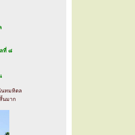
ล
ที่ ๘
น
นันทมหิดล
่สั้นมาก