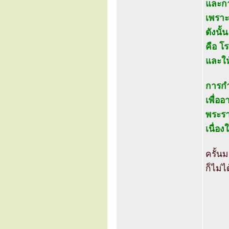
และกา
เพราะ
ดังนั
คือ โ
และให
การกำ
เพื่อ
พระรา
เนื่อ
ครั้น
ก็ไม่ไ