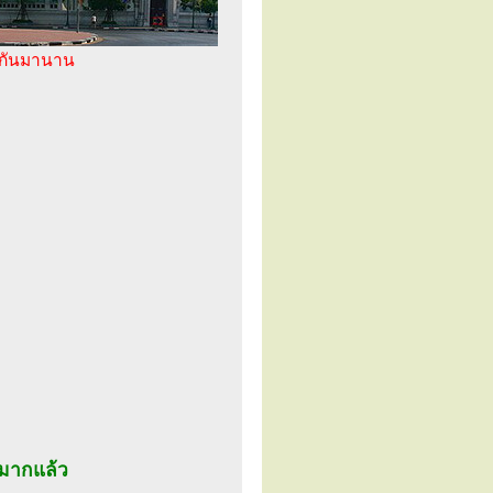
ู่กันมานาน
นมากแล้ว