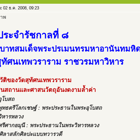
อ:
02 ธ.ค. 2008, 09:23
ประจำรัชกาลที่ ๘
บาทสมเด็จพระปรเมนทรมหาอานันทมหิ
สุทัศนเทพวราราม ราชวรมหาวิหาร
วัติของวัดสุทัศนเทพวราราม
สนสถานและศาสนวัตถุอันงดงามล้ำค่า
อุโบสถ
พุทธตรีโลกเชษฐ์ : พระประธานในพระอุโบสถ
วิหารหลวง
ศรีศากยมุนี : พระประธานในพระวิหารหลวง
ศิลาสลักศิลปะแบบทวารวดี