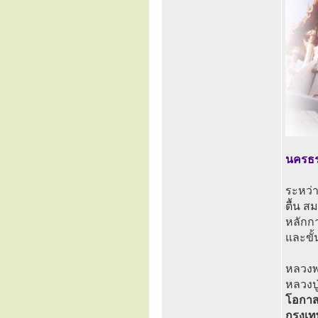
นครธร
ระหว่า
ตื้น ส
หลักกา
และขั้
หลวงพ่
หลวงปู
โอกาสท
กรุงเท