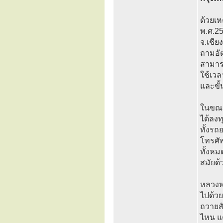
ด้วยเห
พ.ศ.25
จ.เชีย
ถามอัต
สามาร
ใช้เวล
และขั้
ในขณะ
ได้ลงท
ทั้งรถ
โทรศัพ
ทั้งหม
สมัยด้
หลวงพ่
ไปด้ว
ถวายสั
ไหน แต