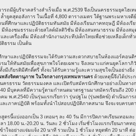
รถมีผู้บริจาคสร้างสำเร็จเมื่อ พ.ศ.2539 จึงเป็นนครธรรมยุคไฮเ
้ำยุคสุดอลังการ ในเนื้อที่ 4,800 ตารางเมตร ใต้ฐานพระมหาเจดีย์
นที่ศึกษาและปฏิบัติธรรมทันสมัย มีห้องเรียนภาคทฤษฎี มีห้องเรียน
มีห้องชมธรรมะด้วยสไลด์มัลติวิชั่น มีห้องสนทนาธรรม มีห้องสมุ
ละเครื่องดื่ม มีห้องสำนักงานประทีปเด็กไทยเพื่อช่วยเหลือเด็กทั่ว
บัติธรรม เป็นต้น
มาศึกษาและปฏิบัติธรรมจะได้รับความสะดวกสบายในห้องแอร์คอนดิชั
มให้ทันสมัยเพื่อสุขภาพใจโดยเฉพาะ จึงเหมาะแก่คนยุคโลกาภิวัฒ
้งมีเกียรติมีศักดิ์ศรี ทั้งจะได้รับความรู้และความสุขใจเป็นอย่างยิ่ง 
นพลังจิตตานุภาพ ในใจกลางกรุงเทพมหานคร
ด้วยเหตุนี้จึงได้ปร
 นครธรรม วัดธรรมมงคล และเปิดรับสมัครนักศึกษาอย่างเป็นทางการเ
40 มีบุคคลที่มีความรู้ตามกำหนดมาตรฐานมาสมัครเรียนถึง 200 กว่า
ม พ.ศ.2540 เป็นรุ่นแรกเรียกว่า รุ่นปฐโม (รุ่นพยัคฆ์) ดำเนินการ
และภาคปฏิบัติ พร้อมทั้งนำไปสอบปฏิบัติภาคสนาม จึงจะจบครบต
สูตรนี้แบ่งออกเป็น 3 เทอมๆ ละ 40 วัน มีการปิดภาคเรียนเทอมละ 7-
เวลา 18.00 น.-20.20 น. วันละ 2 ชั่วโมง เริ่มชั่วโมงแรกเรียนภาคท
้าใจอย่างแจ่มแจ้ง 20 นาที รวมเป็น 1 ชั่วโมง หยุดพัก 20 นาที ต่อ