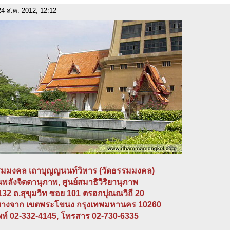
4 ส.ค. 2012, 12:12
รมมงคล เถาบุญญนนท์วิหาร (วัดธรรมมงคล)
พลังจิตตานุภาพ, ศูนย์สมาธิวิริยานุภาพ
 132 ถ.สุขุมวิท ซอย 101 ตรอกปุณณวิถี 20
างจาก เขตพระโขนง กรุงเทพมหานคร 10260
พท์ 02-332-4145, โทรสาร 02-730-6335