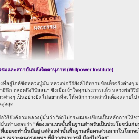
รมและสถาบันพลังจิตตานุภาพ (Willpower Institute)
งที่อยู่ใกล้ชิดหลวงปู่มั่น หลวงพ่อวิริยังค์ได้ทราบข้อเท็จจริงต่าง
มาธิลึก ตลอดถึงวิปัสสนา ซึ่งเมื่อเข้าใจทุกประการแล้ว หลวงพ่อวิ
รต่างๆ เป็นอย่างยิ่ง ไม่อยากที่จะให้หลักการเหล่านั้นต้องสลายไป เพ
นสูงสุด
อวิริยังค์ถามหลวงปู่มั่นว่า “ต่อไปกระผมจะเขียนเป็นหลักการให
่มั่นท่านตอบว่า
“ต้องเอาแบบขั้นพื้นฐานสำหรับเป็นประโยชน์แก่มห
ี่เธอจะทำนั้นมีอยู่ แต่ต้องทำขั้นพื้นฐานเพื่อคนส่วนมากในโลกจะ
พฯ เพราะคนกรุงเทพฯ ที่มีวาสนาบารมี มีอยู่ไม่น้อย”