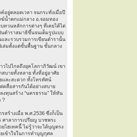
ค์อยู่ตลอดเวลา จนกระทั่งเมื่อปี
ยสงฆ์น้ำตกแม่กลาง อ.จอมทอง
บทวนหลักการต่างๆ ที่เคยได้ไต่
ป็นตำราสมาธิขึ้นจนเต็มรูปแบบ
นและรวบรวมการเขียนตำรานั้น
เล่มตั้งแต่ขั้นพื้นฐาน ขั้นกลาง
าวไปไกลถึงยุคโลกาภิวัฒน์ เขา
สบายทั้งหลาย ทั้งที่อยู่อาศัย
ายและสะดวก ทั้งโทรทัศน์
ต่ดสื่อสารกันได้อย่างสบาย
จะลงทุนสร้าง “นครธรรม” ให้ทัน
อ ?
สร้างเมื่อ พ.ศ.2536 ซึ่งก็เป็น
าร ศาลาการเปรียญ บวชพระ
ฮเทคนี้ ไม่รู้ว่าจะได้บุญตรง
หลายเข้าใจในการทำบุญกุศล