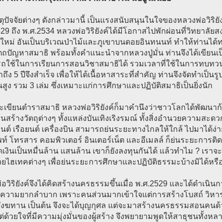
ตุปัจจัยต่างๆ ดังกล่าวมานี้ เป็นแรงสนับสนุนในใจของหลวงพ่อวิริยัง
29 ถึง พ.ศ.2534 หลวงพ่อวิริยังค์ได้มีโอกาสไปพักผ่อนที่วิทยาลั
งใหม่ อันเป็นบริเวณป่าไม้และภูเขาบนดอยอินทนนท์ ทำให้ท่านได้ท
ถปัญหาสมาธิ พร้อมทั้งคำแนะนำจากหลวงปู่มั่น ท่านจึงได้เขียนเ
ถใช้ในการเรียนการสอนวิชาสมาธิได้ รวมเวลาที่ใช้ในการทบทว
าถึง 5 ปีจึงสำเร็จ เพื่อให้ได้เนื้อหาสาระที่สำคัญ ท่านจึงจัดทำเป็นรูป
นสูง รวม 3 เล่ม ซึ่งเหมาะแก่การศึกษาและปฏิบัติสมาธิเป็นยิ่งนัก
เขียนตำราสมาธิ หลวงพ่อวิริยังค์ก็มาคำนึงว่าชาวโลกได้พัฒนาก้
ุนสร้างวัตถุต่างๆ ทั้งแหล่งบันเทิงเริงรมณ์ ทั้งสิ่งอำนวยความสะดวก
ยนต์ เรือยนต์ เครื่องบิน สามารถย่นระยะทางไกลให้ใกล้ ไปมาได้ง่
ท์ โทรสาร คอมพิวเตอร์ อินเตอร์เน็ต และอีเมลล์ ก็ย่นระยะการติด
ดเงินเป็นหมื่นล้าน แสนล้าน เขาก็ยังลงทุนกันได้ แล้วทำไม ? เรา
วยไฮเทคต่างๆ เพื่อย่นระยะการศึกษาและปฏิบัติธรรมะบ้างมิได้หรื
อวิริยังค์จึงได้คิดสร้างนครธรรมขึ้นเมื่อ พ.ศ.2529 และได้ดำเนินการ
ยความยากลำบาก เพราะคนส่วนมากเข้าใจแต่การสร้างโบสถ์ วิห
งฆทาน เป็นต้น จึงจะได้บุญกุศล แต่จะมาสร้างนครธรรมสอนคนด้วยไ
่ด้วยใจที่มีความมุ่งมั่นของผู้สร้าง จึงพยายามพูดให้สาธุชนทั้ง