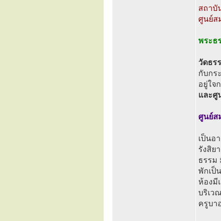
สถาบั
ศูนย์ส
พระธรร
วัดธร
กับกระ
อยู่ใ
และศูน
ศูนย์ส
เป็นอา
รังสิย
ธรรม ม
พักเป็
ห้องมี
บริเว
ครูบา