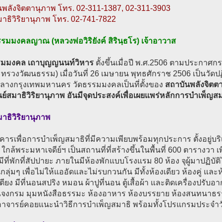
นพลังจิตตานุภาพ โทร. 02-311-1387, 02-311-3903
มาธิวิริยานุภาพ โทร. 02-741-7822
มมงคลญาณ (หลวงพ่อวิริยังค์ สิรินฺธโร) เจ้าอาวาส
รมมงคล เถาบุญญนนท์วิหาร
ตั้งขึ้นเมื่อปี พ.ศ.2506 ตามประกาศกร
ทรวงวัฒนธรรม) เมื่อวันที่ 26 เมษายน พุทธศักราช 2506 เป็นวัดปฏิบั
จกลางกรุงเทพมหานคร วัดธรรมมงคลเป็นที่ตั้งของ
สถาบันพลังจิตตา
ย์สมาธิวิริยานุภาพ อันมีจุดประสงค์เพื่อเผยแพร่หลักการบำเพ็ญส
มาธิวิริยานุภาพ
คารเพื่อการบำเพ็ญสมาธิที่มีความเพียบพร้อมทุกประการ ตั้งอยู่บร
า ใกล้พระมหาเจดีย์ฯ เป็นสถานที่ที่สร้างขึ้นในพื้นที่ 600 ตารางวา เ
ีที่พักที่สัปปายะ ภายในมีห้องพักแบบโรงแรม 80 ห้อง จุผู้มาปฏิบั
นกลุ่มๆ เพื่อไม่ให้แออัดและไม่รบกวนกัน มีทั้งห้องเดียว ห้องคู่ 
เตียง มีที่นอนสปริง หมอน ผ้าปูที่นอน ตู้เสื้อผ้า และติดเครื่องปรับ
ณจงกรม มุมหนังสือธรรมะ ห้องอาหาร ห้องบรรยาย ห้องสนทนาธรรม
อาจารย์คอยแนะนำวิธีการบำเพ็ญสมาธิ พร้อมทั้งโปรแกรมประจำว