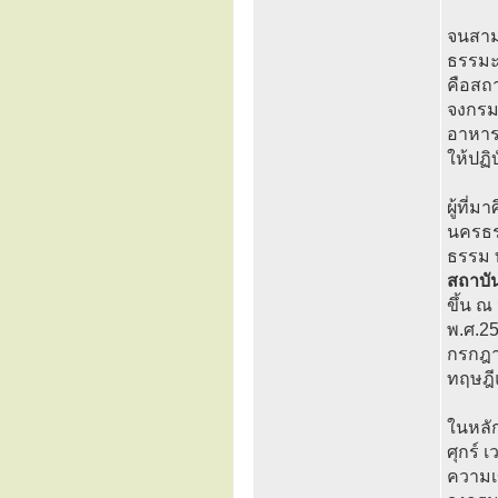
จนสามา
ธรรมะล
คือสถา
จงกรม 
อาหารแ
ให้ปฏิ
ผู้ที่
นครธรร
ธรรม ทั
สถาบั
ขึ้น ณ
พ.ศ.25
กรกฎาค
ทฤษฎี
ในหลัก
ศุกร์ 
ความเข