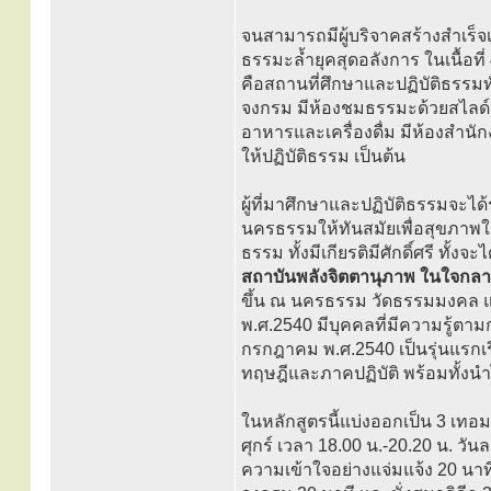
จนสามารถมีผู้บริจาคสร้างสำเร็จ
ธรรมะล้ำยุคสุดอลังการ ในเนื้อที
คือสถานที่ศึกษาและปฏิบัติธรรมทั
จงกรม มีห้องชมธรรมะด้วยสไลด์มั
อาหารและเครื่องดื่ม มีห้องสำนักง
ให้ปฏิบัติธรรม เป็นต้น
ผู้ที่มาศึกษาและปฏิบัติธรรมจะไ
นครธรรมให้ทันสมัยเพื่อสุขภาพใ
ธรรม ทั้งมีเกียรติมีศักดิ์ศรี ทั้ง
สถาบันพลังจิตตานุภาพ ในใจกล
ขึ้น ณ นครธรรม วัดธรรมมงคล และ
พ.ศ.2540 มีบุคคลที่มีความรู้ตาม
กรกฎาคม พ.ศ.2540 เป็นรุ่นแรกเรี
ทฤษฎีและภาคปฏิบัติ พร้อมทั้ง
ในหลักสูตรนี้แบ่งออกเป็น 3 เทอม
ศุกร์ เวลา 18.00 น.-20.20 น. วัน
ความเข้าใจอย่างแจ่มแจ้ง 20 นาที 