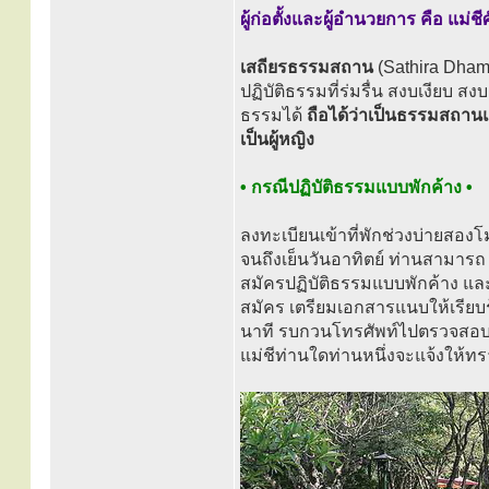
ผู้ก่อตั้งและผู้อำนวยการ คือ แม่ชี
เสถียรธรรมสถาน
(Sathira Dham
ปฏิบัติธรรมที่ร่มรื่น สงบเงียบ ส
ธรรมได้
ถือได้ว่าเป็นธรรมสถานแห่
เป็นผู้หญิง
• กรณีปฏิบัติธรรมแบบพักค้าง •
ลงทะเบียนเข้าที่พักช่วงบ่ายสองโม
จนถึงเย็นวันอาทิตย์ ท่านสามารถ do
สมัครปฏิบัติธรรมแบบพักค้าง แ
สมัคร เตรียมเอกสารแนบให้เรียบ
นาที รบกวนโทรศัพท์ไปตรวจสอบเพื
แม่ชีท่านใดท่านหนึ่งจะแจ้งให้ทร