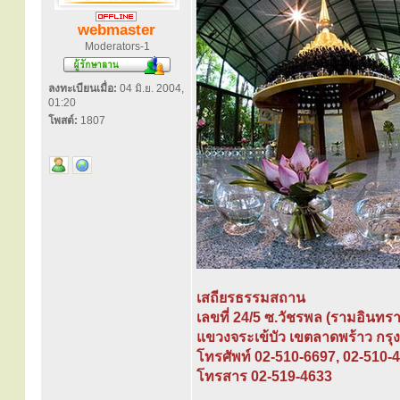
webmaster
Moderators-1
ลงทะเบียนเมื่อ:
04 มิ.ย. 2004,
01:20
โพสต์:
1807
เสถียรธรรมสถาน
เลขที่ 24/5 ซ.วัชรพล (รามอินทรา
แขวงจระเข้บัว เขตลาดพร้าว กรุ
โทรศัพท์ 02-510-6697, 02-510-
โทรสาร 02-519-4633