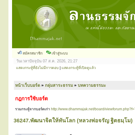
สมัครสมาชิก
เข้าสู่ระบบ
วันเวลาปัจจุบัน 07 ส.ค. 2026, 21:27
แสดงกระทู้ที่ยังไม่มีการตอบ
|
แสดงกระทู้ที่เปิดดูแล้ว
หน้าเว็บบอร์ด
»
กลุ่มสาระธรรม
»
บทความธรรมะ
กฎการใช้บอร์ด
รวมกระทู้จากบอร์ดเก่า
http://www.dhammajak.net/board/viewforum.php?f=
36247.พัฒนาจิตให้ทันโลก (หลวงพ่อจรัญ ฐิตธมฺโม)