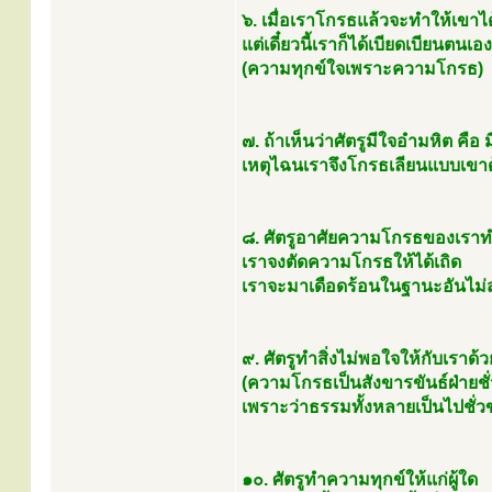
๖. เมื่อเราโกรธแล้วจะทำให้เขาได
แต่เดี๋ยวนี้เราก็ได้เบียดเบียนต
(ความทุกข์ใจเพราะความโกรธ)
๗. ถ้าเห็นว่าศัตรูมีใจอำมหิต คื
เหตุไฉนเราจึงโกรธเลียนแบบเขาด
๘. ศัตรูอาศัยความโกรธของเราท
เราจงตัดความโกรธให้ได้เถิด
เราจะมาเดือดร้อนในฐานะอันไม
๙. ศัตรูทำสิ่งไม่พอใจให้กับเราด้ว
(ความโกรธเป็นสังขารขันธ์ฝ่ายชั่
เพราะว่าธรรมทั้งหลายเป็นไปชั่ว
๑๐. ศัตรูทำความทุกข์ให้แก่ผู้ใด