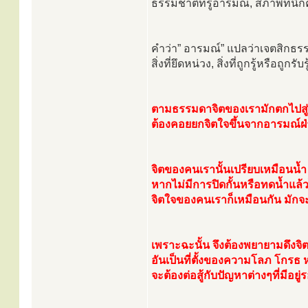
ธรรมชาติที่รู้อารมณ์, สภาพที่นึก
คำว่า” อารมณ์” แปลว่าเจตสิกธรรม
สิ่งที่ยึดหน่วง, สิ่งที่ถูกรู้หรือถูกรับรู
ตามธรรมดาจิตของเรามักตกไปสู่
ต้องคอยยกจิตใจขึ้นจากอารมณ์ฝ่
จิตของคนเรานั้นเปรียบเหมือนน้ำ 
หากไม่มีการปิดกั้นหรือทดน้ำแล้วไ
จิตใจของคนเราก็เหมือนกัน มักจะ
เพราะฉะนั้น จึงต้องพยายามดึง
อันเป็นที่ตั้งของความโลภ โกรธ 
จะต้องต่อสู้กับปัญหาต่างๆที่มีอยู่