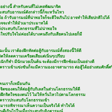
งอย่างนี้ สำหรับคนที่ไม่เคยพัฒนาจิต
ระสบกับอารมณ์ดังกล่าวนี้ก็จะหวั่นไหว
ือ ถ้ารับอารมณ์ที่น่าพอใจก็จะดีใจเกินไป อาจทำให้เสียปกติไปได้
าจจะทำให้มัวเมาประมาทได้
้ประสบกับโลกธรรมที่ไม่น่าพอใจ
ใจปรับใจไม่ค่อยได้บางคนถึงกับเสียคนไปเลยก็มี
ะนั้น เราต้องฝึกหัดต่อสู้กับอารมณ์ทั้งสองนี้ให้ดี
จิตให้ลดความเครียดเสียแต่เนิ่นๆเปรียบ
นักกีฬา มีนักมวยเป็นต้น จะต้องมีการฝึกซ้อมเป็นอย่างดี
ึงคราวเข้าแข่งขันก็จะมีความองอาจสามารถ ต่อสู้ได้อย่างสมศักดิ์ศร
คนเราก็เหมือนกัน
กจิตของตนให้ต่อสู้กับกิเลสในส่วนโลกธรรมให้ดี
ัดฝึกจิตใจของตนไว้ ไม่ให้หวั่นไหวไปตามโลกธรรม
ถึงคราวประสบกับโลกธรรมเข้า
ามารถพิจารณาเห็นความเป็นจริงได้ ทำใจได้
ินดีเกินไปในเมื่อประสบกับอิฏฐารมณ์