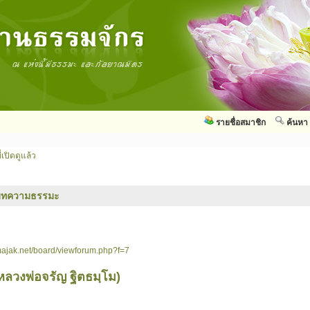
รายชื่อสมาชิก
ค้นหา
่เปิดดูแล้ว
บทความธรรมะ
ajak.net/board/viewforum.php?f=7
หลวงพ่อจรัญ ฐิตธมฺโม)