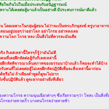
สียใจเกินไปในเมื่อประสบกับอนิฏฐารมณ์
้ก็เพราะได้เคยต่อสู้มาแล้วเป็นอย่างดี มีประสบการณ์มาดีแล้ว
น โดยเฉพาะในกลุ่มผู้สอน ไม่ว่าจะเป็นพระภิกษุสงฆ์ ครูบาอาจารย
สอนอยู่บ่อยๆว่าอย่าโลภ อย่าโกรธ อย่าหลงเลย
วามโลภ โกรธ หลง เป็นสิ่งไม่ดีควรละมันเสีย
ง กิเลสเหล่านี้ใครๆก็รู้ว่ามันไม่ดี
คนที่เคยฝึกหัดต่อสู้กับกิเลสเหล่านี้
คยฝึกหัดพิจารณาเห็นสภาพของธรรมมาบ้างแล้ว ก็พอจะทำได้บ้าง
ับคนที่ไม่เตยต่อสู้ไม่เคยฝึกหัดปฎิบัติเพื่อละสิ่งเหล่านี้มาก่อน
้หรือไม่ ถ้าเพียงคำพูดก็ดูจะไม่ยาก
ึงขั้นปฏิบัติแล้ว ดูจะยากอย่างยิ่งทีเดียว
ของความโกรธ ความฉุนเฉียวต่างๆ ซึ่งเรียกรวมๆว่า โทสะ เป็นสิ่งที
โกรธง่ายหายเร็ว บางคนโกรธง่ายหายช้า