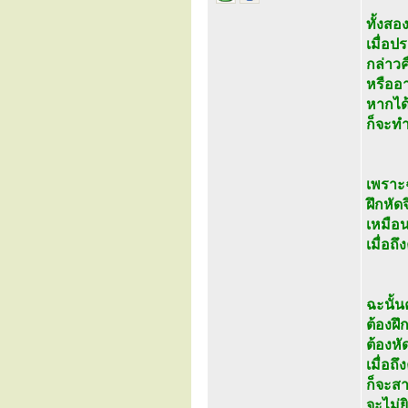
ทั้งสอ
เมื่อป
กล่าวค
หรืออ
หากได
ก็จะทำ
เพราะฉ
ฝึกหัด
เหมือน
เมื่อถ
ฉะนั้น
ต้องฝึ
ต้องห
เมื่อ
ก็จะส
จะไม่ย