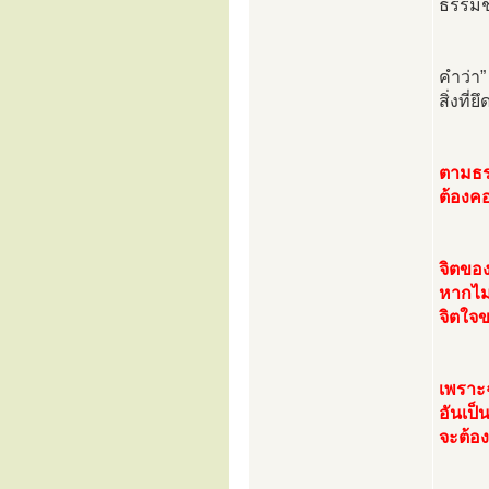
ธรรมชา
คำว่า”
สิ่งที่ย
ตามธร
ต้องค
จิตของ
หากไม่
จิตใจข
เพราะ
อันเป็
จะต้อง