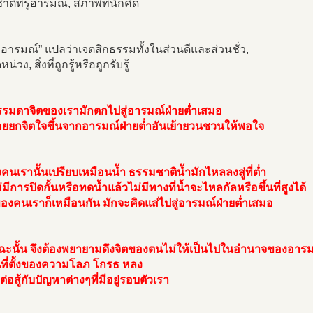
ติที่รู้อารมณ์, สภาพที่นึกคิด
 อารมณ์” แปลว่าเจตสิกธรรมทั้งในส่วนดีและส่วนชั่ว,
ึดหน่วง, สิ่งที่ถูกรู้หรือถูกรับรู้
รมดาจิตของเรามักตกไปสู่อารมณ์ฝ่ายต่ำเสมอ
อยยกจิตใจขึ้นจากอารมณ์ฝ่ายต่ำอันเย้ายวนชวนให้พอใจ
คนเรานั้นเปรียบเหมือนน้ำ ธรรมชาติน้ำมักไหลลงสู่ที่ต่ำ
มีการปิดกั้นหรือทดน้ำแล้วไม่มีทางที่น้ำจะไหลกัลหรือขึ้นที่สูงได้
องคนเราก็เหมือนกัน มักจะคิดแส่ไปสู่อารมณ์ฝ่ายต่ำเสมอ
ฉะนั้น จึงต้องพยายามดึงจิตของตนไม่ให้เป็นไปในอำนาจของอาร
นที่ตั้งของความโลภ โกรธ หลง
ต่อสู้กับปัญหาต่างๆที่มีอยู่รอบตัวเรา