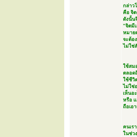
กล่าว
คือ จิ
ดังนั้น
“จิตมีเ
หมายค
จะต้อ
ไม่ใช่
ใช้สม
ตลอดถึ
ใช้ชีว
ไม่ใช่
เห็นอ
หรือ 
ถือเอา
คนเราจ
ในช่วง