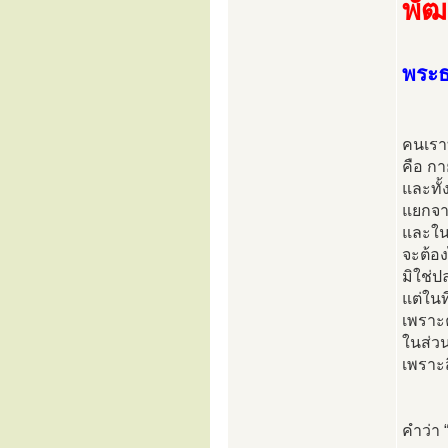
พัฒ
พระธ
คนเราท
คือ กา
และทั้
แยกจาก
และในข
จะต้อง
มิใช่ป
แต่ในท
เพราะ
ในส่ว
เพราะส
คำว่า 