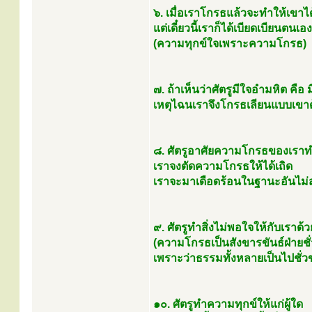
๖. เมื่อเราโกรธแล้วจะทำให้เขาได
แต่เดี๋ยวนี้เราก็ได้เบียดเบียนต
(ความทุกข์ใจเพราะความโกรธ)
๗. ถ้าเห็นว่าศัตรูมีใจอำมหิต คื
เหตุไฉนเราจึงโกรธเลียนแบบเขาด
๘. ศัตรูอาศัยความโกรธของเราท
เราจงตัดความโกรธให้ได้เถิด
เราจะมาเดือดร้อนในฐานะอันไม
๙. ศัตรูทำสิ่งไม่พอใจให้กับเราด้ว
(ความโกรธเป็นสังขารขันธ์ฝ่ายชั่
เพราะว่าธรรมทั้งหลายเป็นไปชั่ว
๑๐. ศัตรูทำความทุกข์ให้แก่ผู้ใด