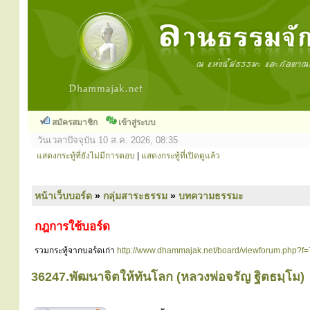
สมัครสมาชิก
เข้าสู่ระบบ
วันเวลาปัจจุบัน 10 ส.ค. 2026, 08:35
แสดงกระทู้ที่ยังไม่มีการตอบ
|
แสดงกระทู้ที่เปิดดูแล้ว
หน้าเว็บบอร์ด
»
กลุ่มสาระธรรม
»
บทความธรรมะ
กฎการใช้บอร์ด
รวมกระทู้จากบอร์ดเก่า
http://www.dhammajak.net/board/viewforum.php?f=
36247.พัฒนาจิตให้ทันโลก (หลวงพ่อจรัญ ฐิตธมฺโม)