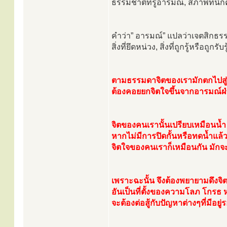
ธรรมชาติที่รู้อารมณ์, สภาพที่นึก
คำว่า” อารมณ์” แปลว่าเจตสิกธรรม
สิ่งที่ยึดหน่วง, สิ่งที่ถูกรู้หรือถูกรับรู
ตามธรรมดาจิตของเรามักตกไปสู่
ต้องคอยยกจิตใจขึ้นจากอารมณ์ฝ่
จิตของคนเรานั้นเปรียบเหมือนน้ำ 
หากไม่มีการปิดกั้นหรือทดน้ำแล้วไ
จิตใจของคนเราก็เหมือนกัน มักจะ
เพราะฉะนั้น จึงต้องพยายามดึง
อันเป็นที่ตั้งของความโลภ โกรธ 
จะต้องต่อสู้กับปัญหาต่างๆที่มีอยู่