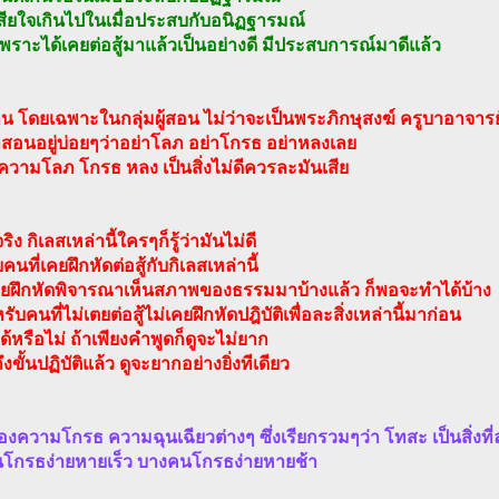
สียใจเกินไปในเมื่อประสบกับอนิฏฐารมณ์
้ก็เพราะได้เคยต่อสู้มาแล้วเป็นอย่างดี มีประสบการณ์มาดีแล้ว
น โดยเฉพาะในกลุ่มผู้สอน ไม่ว่าจะเป็นพระภิกษุสงฆ์ ครูบาอาจารย
สอนอยู่บ่อยๆว่าอย่าโลภ อย่าโกรธ อย่าหลงเลย
วามโลภ โกรธ หลง เป็นสิ่งไม่ดีควรละมันเสีย
ง กิเลสเหล่านี้ใครๆก็รู้ว่ามันไม่ดี
คนที่เคยฝึกหัดต่อสู้กับกิเลสเหล่านี้
คยฝึกหัดพิจารณาเห็นสภาพของธรรมมาบ้างแล้ว ก็พอจะทำได้บ้าง
ับคนที่ไม่เตยต่อสู้ไม่เคยฝึกหัดปฎิบัติเพื่อละสิ่งเหล่านี้มาก่อน
้หรือไม่ ถ้าเพียงคำพูดก็ดูจะไม่ยาก
ึงขั้นปฏิบัติแล้ว ดูจะยากอย่างยิ่งทีเดียว
ของความโกรธ ความฉุนเฉียวต่างๆ ซึ่งเรียกรวมๆว่า โทสะ เป็นสิ่งที
โกรธง่ายหายเร็ว บางคนโกรธง่ายหายช้า