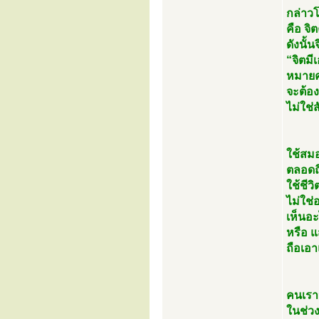
กล่าว
คือ จิ
ดังนั้น
“จิตมีเ
หมายค
จะต้อ
ไม่ใช่
ใช้สม
ตลอดถึ
ใช้ชีว
ไม่ใช่
เห็นอ
หรือ 
ถือเอา
คนเราจ
ในช่วง