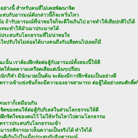
งอย่างนี้ สำหรับคนที่ไม่เคยพัฒนาจิต
ระสบกับอารมณ์ดังกล่าวนี้ก็จะหวั่นไหว
ือ ถ้ารับอารมณ์ที่น่าพอใจก็จะดีใจเกินไป อาจทำให้เสียปกติไปได้
าจจะทำให้มัวเมาประมาทได้
้ประสบกับโลกธรรมที่ไม่น่าพอใจ
ใจปรับใจไม่ค่อยได้บางคนถึงกับเสียคนไปเลยก็มี
ะนั้น เราต้องฝึกหัดต่อสู้กับอารมณ์ทั้งสองนี้ให้ดี
จิตให้ลดความเครียดเสียแต่เนิ่นๆเปรียบ
นักกีฬา มีนักมวยเป็นต้น จะต้องมีการฝึกซ้อมเป็นอย่างดี
ึงคราวเข้าแข่งขันก็จะมีความองอาจสามารถ ต่อสู้ได้อย่างสมศักดิ์ศร
คนเราก็เหมือนกัน
กจิตของตนให้ต่อสู้กับกิเลสในส่วนโลกธรรมให้ดี
ัดฝึกจิตใจของตนไว้ ไม่ให้หวั่นไหวไปตามโลกธรรม
ถึงคราวประสบกับโลกธรรมเข้า
ามารถพิจารณาเห็นความเป็นจริงได้ ทำใจได้
ินดีเกินไปในเมื่อประสบกับอิฏฐารมณ์