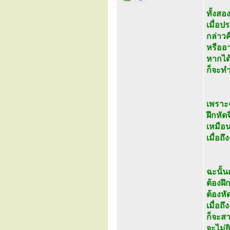
ทั้งสอ
เมื่อป
กล่าวค
หรืออ
หากได
ก็จะทำ
เพราะฉ
ฝึกหัด
เหมือน
เมื่อถ
ฉะนั้น
ต้องฝึ
ต้องห
เมื่อ
ก็จะส
จะไม่ย