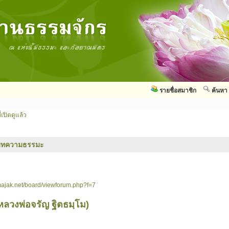
รายชื่อสมาชิก
ค้นหา
่เปิดดูแล้ว
บทความธรรมะ
ajak.net/board/viewforum.php?f=7
หลวงพ่อจรัญ ฐิตธมฺโม)