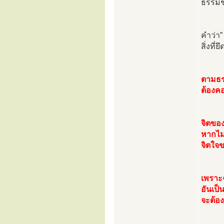
ธรรมชา
คำว่า”
สิ่งที่ย
ตามธร
ต้องค
จิตของ
หากไม่
จิตใจข
เพราะ
อันเป็
จะต้อง