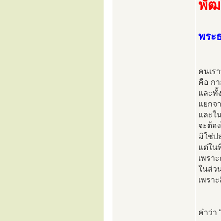
พัฒ
พระธ
คนเราท
คือ กา
และทั้
แยกจาก
และในข
จะต้อง
มิใช่ป
แต่ในท
เพราะ
ในส่ว
เพราะส
คำว่า 