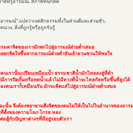
ติที่รู้อารมณ์, สภาพที่นึกคิด
 อารมณ์” แปลว่าเจตสิกธรรมทั้งในส่วนดีและส่วนชั่ว,
ึดหน่วง, สิ่งที่ถูกรู้หรือถูกรับรู้
รมดาจิตของเรามักตกไปสู่อารมณ์ฝ่ายต่ำเสมอ
อยยกจิตใจขึ้นจากอารมณ์ฝ่ายต่ำอันเย้ายวนชวนให้พอใจ
คนเรานั้นเปรียบเหมือนน้ำ ธรรมชาติน้ำมักไหลลงสู่ที่ต่ำ
มีการปิดกั้นหรือทดน้ำแล้วไม่มีทางที่น้ำจะไหลกัลหรือขึ้นที่สูงได้
องคนเราก็เหมือนกัน มักจะคิดแส่ไปสู่อารมณ์ฝ่ายต่ำเสมอ
ฉะนั้น จึงต้องพยายามดึงจิตของตนไม่ให้เป็นไปในอำนาจของอาร
นที่ตั้งของความโลภ โกรธ หลง
ต่อสู้กับปัญหาต่างๆที่มีอยู่รอบตัวเรา