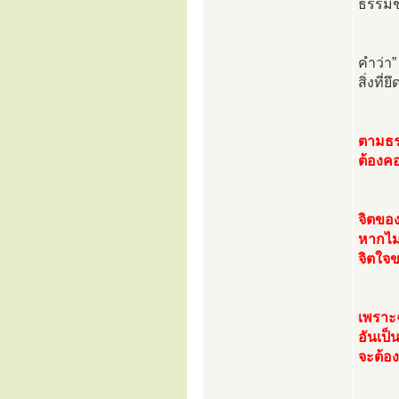
ธรรมชา
คำว่า”
สิ่งที่ย
ตามธร
ต้องค
จิตของ
หากไม่
จิตใจข
เพราะ
อันเป็
จะต้อง