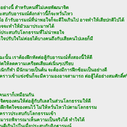
งอย่างนี้ สำหรับคนที่ไม่เคยพัฒนาจิต
ระสบกับอารมณ์ดังกล่าวนี้ก็จะหวั่นไหว
ือ ถ้ารับอารมณ์ที่น่าพอใจก็จะดีใจเกินไป อาจทำให้เสียปกติไปได้
าจจะทำให้มัวเมาประมาทได้
้ประสบกับโลกธรรมที่ไม่น่าพอใจ
ใจปรับใจไม่ค่อยได้บางคนถึงกับเสียคนไปเลยก็มี
ะนั้น เราต้องฝึกหัดต่อสู้กับอารมณ์ทั้งสองนี้ให้ดี
จิตให้ลดความเครียดเสียแต่เนิ่นๆเปรียบ
นักกีฬา มีนักมวยเป็นต้น จะต้องมีการฝึกซ้อมเป็นอย่างดี
ึงคราวเข้าแข่งขันก็จะมีความองอาจสามารถ ต่อสู้ได้อย่างสมศักดิ์ศร
คนเราก็เหมือนกัน
กจิตของตนให้ต่อสู้กับกิเลสในส่วนโลกธรรมให้ดี
ัดฝึกจิตใจของตนไว้ ไม่ให้หวั่นไหวไปตามโลกธรรม
ถึงคราวประสบกับโลกธรรมเข้า
ามารถพิจารณาเห็นความเป็นจริงได้ ทำใจได้
ินดีเกินไปในเมื่อประสบกับอิฏฐารมณ์