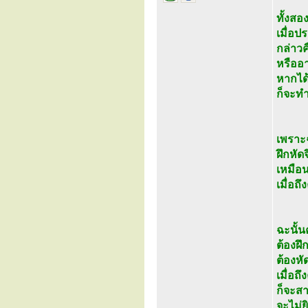
ทั้งสอ
เมื่อป
กล่าวค
หรืออ
หากได
ก็จะทำ
เพราะฉ
ฝึกหัด
เหมือน
เมื่อถ
ฉะนั้น
ต้องฝึ
ต้องห
เมื่อ
ก็จะส
จะไม่ย