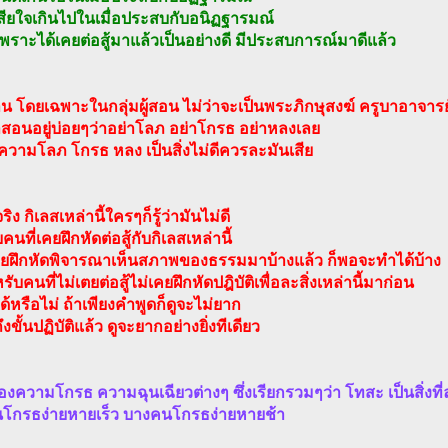
สียใจเกินไปในเมื่อประสบกับอนิฏฐารมณ์
้ก็เพราะได้เคยต่อสู้มาแล้วเป็นอย่างดี มีประสบการณ์มาดีแล้ว
น โดยเฉพาะในกลุ่มผู้สอน ไม่ว่าจะเป็นพระภิกษุสงฆ์ ครูบาอาจารย
สอนอยู่บ่อยๆว่าอย่าโลภ อย่าโกรธ อย่าหลงเลย
วามโลภ โกรธ หลง เป็นสิ่งไม่ดีควรละมันเสีย
ง กิเลสเหล่านี้ใครๆก็รู้ว่ามันไม่ดี
คนที่เคยฝึกหัดต่อสู้กับกิเลสเหล่านี้
คยฝึกหัดพิจารณาเห็นสภาพของธรรมมาบ้างแล้ว ก็พอจะทำได้บ้าง
ับคนที่ไม่เตยต่อสู้ไม่เคยฝึกหัดปฎิบัติเพื่อละสิ่งเหล่านี้มาก่อน
้หรือไม่ ถ้าเพียงคำพูดก็ดูจะไม่ยาก
ึงขั้นปฏิบัติแล้ว ดูจะยากอย่างยิ่งทีเดียว
ของความโกรธ ความฉุนเฉียวต่างๆ ซึ่งเรียกรวมๆว่า โทสะ เป็นสิ่งที
โกรธง่ายหายเร็ว บางคนโกรธง่ายหายช้า