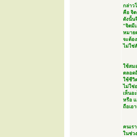
กล่าว
คือ จิ
ดังนั้น
“จิตมีเ
หมายค
จะต้อ
ไม่ใช่
ใช้สม
ตลอดถึ
ใช้ชีว
ไม่ใช่
เห็นอ
หรือ 
ถือเอา
คนเราจ
ในช่วง