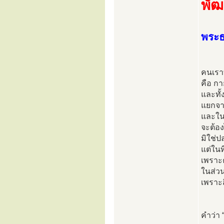
พัฒ
พระธ
คนเราท
คือ กา
และทั้
แยกจาก
และในข
จะต้อง
มิใช่ป
แต่ในท
เพราะ
ในส่ว
เพราะส
คำว่า 