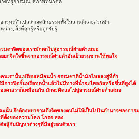
ติที่รู้อารมณ์, สภาพที่นึกคิด
 อารมณ์” แปลว่าเจตสิกธรรมทั้งในส่วนดีและส่วนชั่ว,
ึดหน่วง, สิ่งที่ถูกรู้หรือถูกรับรู้
รมดาจิตของเรามักตกไปสู่อารมณ์ฝ่ายต่ำเสมอ
อยยกจิตใจขึ้นจากอารมณ์ฝ่ายต่ำอันเย้ายวนชวนให้พอใจ
คนเรานั้นเปรียบเหมือนน้ำ ธรรมชาติน้ำมักไหลลงสู่ที่ต่ำ
มีการปิดกั้นหรือทดน้ำแล้วไม่มีทางที่น้ำจะไหลกัลหรือขึ้นที่สูงได้
องคนเราก็เหมือนกัน มักจะคิดแส่ไปสู่อารมณ์ฝ่ายต่ำเสมอ
ฉะนั้น จึงต้องพยายามดึงจิตของตนไม่ให้เป็นไปในอำนาจของอาร
นที่ตั้งของความโลภ โกรธ หลง
ต่อสู้กับปัญหาต่างๆที่มีอยู่รอบตัวเรา