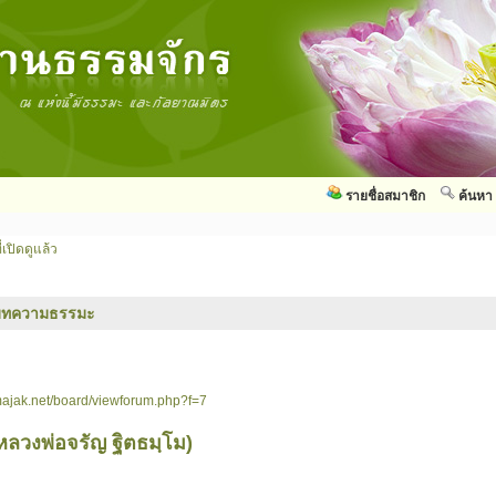
รายชื่อสมาชิก
ค้นหา
่เปิดดูแล้ว
บทความธรรมะ
ajak.net/board/viewforum.php?f=7
หลวงพ่อจรัญ ฐิตธมฺโม)