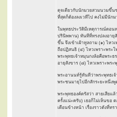
ดุจเดียวกับนักมวยสวมนวมขึ้นชกบ
ที่สุดก็ต้องลงเวทีไป คงไม่มีน
ในพุทธประวัติมีเหตุการณ์ตอนห
ปรินิพพาน) ทันทีที่ทรงปลงอาย
ขึ้น จึงเข้าเฝ้าทูลถาม (๑) ไห
ถือปฏิสนธิ (๔) ไหวเพราะพระโพธ
พระพุทธเจ้าหมุนกงล้อคือพระธ
อายุสังขาร (๘) ไหวเพราะพระพ
พระอานนท์รู้ทันทีว่าพระพุทธเ
พระชนมายุไปอีกสักระยะหนึ่งพูด
พระพุทธองค์ตรัสว่า สายเสียแล
ครั้งแน่ะครับ) เธอก็ไม่เห็นข
เดือนข้างหน้า เรื่องราวดังที่ท