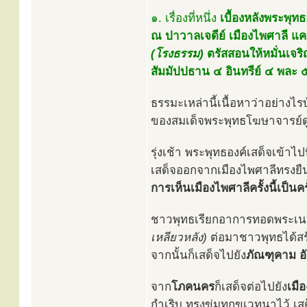
๑. เรื่องที่หนึ่ง
เบื้องหลังพระพุ
ณ ปาวาลเจดีย์ เมืองไพศาลี แค
(โรงธรรม)
ตรัสสอนให้หมั่นเจริ
สัมมัปปธาน ๔ อินทรีย์ ๔ พละ 
ธรรมะเหล่านี้เนื้อหาว่าอย่า
ของสมเด็จพระพุทธโฆษาจารย์ดู
รุ่งเช้า พระพุทธองค์เสด็จเข
เสด็จออกจากเมืองไพศาลีทรงย
การเห็นเมืองไพศาลีครั้งนี้เป็นคร
ชาวพุทธเรียกอาการทอดพระเนต
เหลียวหลัง)
ต่อมาชาวพุทธได้สร้า
จากนั้นก็เสด็จไปยัง
ภัณฑุคาม อ
จาก
โภคนคร
ก็เสด็จต่อไปยัง
เมื
กำเริบ ทรงข่มทุกขเวทนาไว้ เสด