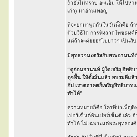
ถ้ายังไม่ทราบ อะแฮ้ม ให้ไปหา
เก่า) มาอ่านเทอญ
ที่จะยกมาพูดกันในวันนี้ก็คือ 
ด้วยวิธีใด การฟังสวดโพชฌงค์ที่
แต่ถ้าจะต่อออกไปยาวๆ เป็นสิบๆ
มี
พุทธวจนะตรัสกับพระอานนท์
ด
“ดูก่อนอานนท์ ผู้ใดเจริญอิทธ
ดุจพื้น ให้ตั้งมั่นแล้ว อบรมดีแล
กัป เราตถาคตก็เจริญอิทธิบาท
ทำได้”
ความหมายก็คือ ใครที่บำเพ็ญอิทธิ
เปอร์เซ็นต์พันเปอร์เซ็นต์แล้ว ถ
ทำได้ ไม่เฉพาะแต่พระพุทธองค์ 