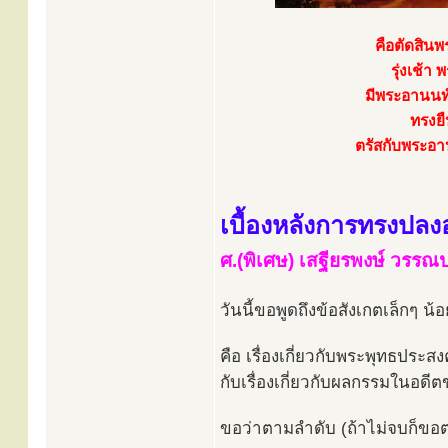
คือตัดสินพ
รุ่งเช้
มีพระอานนท
ทรงยื
ตรัสกับพระอานน
เบื้องหลังการทรงปลง
ศ.(พิเศษ) เสฐียรพงษ์ วรร
วันนี้ขอพูดถึงข้อสังเกตเล็กๆ น้
คือ เรื่องเกี่ยวกับพระพุทธประส
กับเรื่องเกี่ยวกับผลกรรมในอดี
ขอว่าตามลำดับ (ถ้าไม่จบก็ขอ