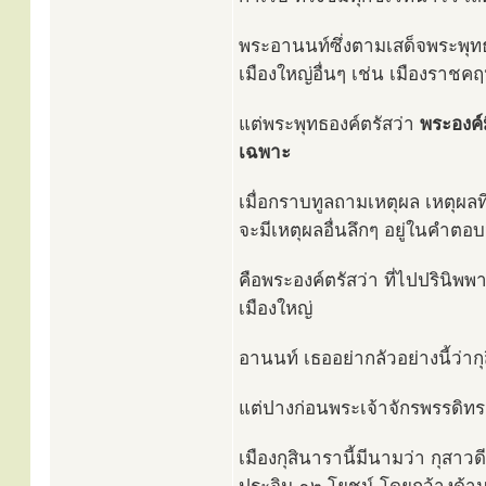
พระอานนท์ซึ่งตามเสด็จพระพุทธ
เมืองใหญ่อื่นๆ เช่น เมืองราชคฤห
แต่พระพุทธองค์ตรัสว่า
พระองค์
เฉพาะ
เมื่อกราบทูลถามเหตุผล เหตุผลที
จะมีเหตุผลอื่นลึกๆ อยู่ในคำตอบน
คือพระองค์ตรัสว่า ที่ไปปรินิพ
เมืองใหญ่
อานนท์ เธออย่ากลัวอย่างนี้ว่ากุ
แต่ปางก่อนพระเจ้าจักรพรรดิท
เมืองกุสินารานี้มีนามว่า กุส