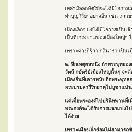
เหล่ามัลลกษัตริย์จะได้มีโอกา
ทำบุญกิริยาอย่างอื่น เช่น ถว
เมืองเล็กๆ แต่ได้มีโอกาสเป็น
เป็นที่เกรงขามของเมืองใหญ่ๆ ไ
เพราะต่างก็รู้ว่า กุสินารา เป็น
๒. อีกเหตุผลหนึ่ง ถ้าพระพุทธอ
วัตถี กษัตริย์เมืองใหญ่นั้นๆ จะ
เมืองอื่นที่เคารพนับถือพระพุท
พระบรมสารีริกธาตุไปบูชาแน่
แต่เมื่อพระองค์ไปปรินิพพานที่เ
พระองค์จะได้รับการแจกแบ่งไปย
ได้ง่าย
เพราะเมืองเล็กย่อมไม่สามารถข