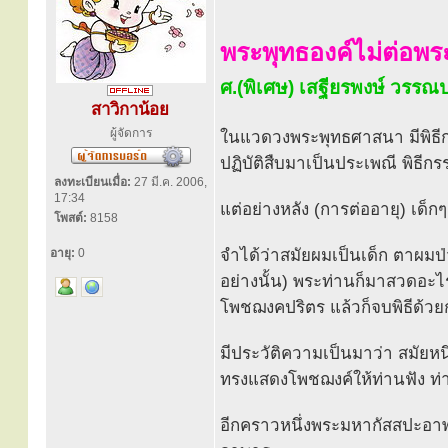
พระพุทธองค์ไม่ต่อพ
ศ.(พิเศษ) เสฐียรพงษ์ วรร
สาวิกาน้อย
ผู้จัดการ
ในแวดวงพระพุทธศาสนา มีพิธี
ปฏิบัติสืบมาเป็นประเพณี พิธีกรร
ลงทะเบียนเมื่อ:
27 มี.ค. 2006,
17:34
แต่อย่างหลัง (การต่ออายุ) เด็
โพสต์:
8158
อายุ:
0
จำได้ว่าสมัยผมเป็นเด็ก ตาผมป
อย่างนั้น) พระท่านก็มาสวดอะไรบ
โพชฌงคปริตร แล้วก็จบพิธีด้วย
มีประวัติความเป็นมาว่า สมัย
ทรงแสดงโพชฌงค์ให้ท่านฟัง 
อีกคราวหนึ่งพระมหากัสสปะอาพ