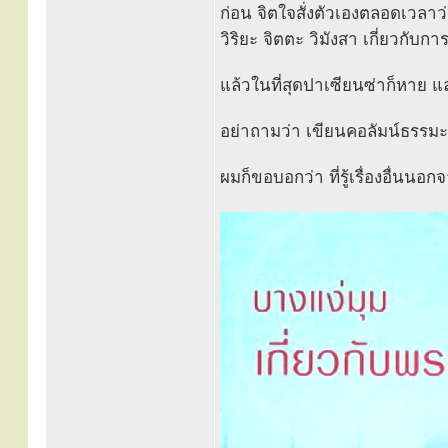
ก่อน จิตใจสั่งตัวเองตลอดเวลาว
วิริยะ จิตตะ วิมังสา เกี่ยวกับก
แล้วในที่สุดปาเซียนซ่าก็หาย แล
อย่าถามว่า เขียนคอลัมน์ธรรมะธั
ผมก็ขอบอกว่า ที่รู้เรื่องอื่นนอ