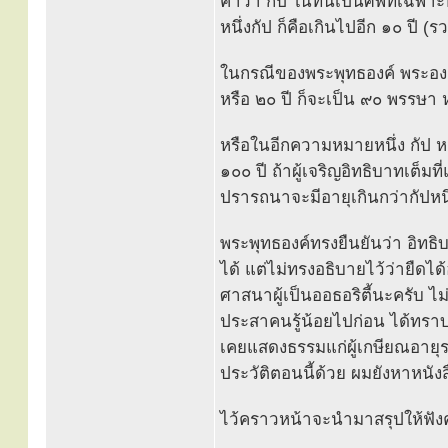
คำว่า กัป ในที่นี้เป็นศัพท์เฉพ
หนึ่งกัป ก็คือเกินไปอีก ๑๐ ปี (ร
ในกรณีของพระพุทธองค์ พระอง
หรือ ๒๐ ปี ก็จะเป็น ๙๐ พรรษา 
หรือในอีกความหมายหนึ่ง กัป หม
๑๐๐ ปี ถ้าผู้เจริญอิทธิบาทเต็มที
ปรารถนาจะมีอายุเกินกว่ากัปหนึ่
พระพุทธองค์ทรงยืนยันว่า อิทธิบ
ได้ แต่ไม่ทรงอธิบายไว้ว่ายืด
ศาสนาผู้เป็นออธอริตี้นะครับ ไ
ประสาคนรู้น้อยไปก่อน ได้ทรา
เคยแสดงธรรมแก่ผู้เกษียณอายุรา
ประวัติตอนนี้ด้วย ผมยังหาหนัง
ไว้คราวหน้าจะนำมาสรุปให้ฟัง