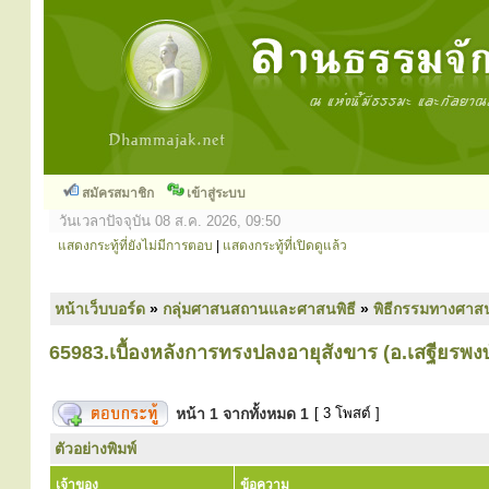
สมัครสมาชิก
เข้าสู่ระบบ
วันเวลาปัจจุบัน 08 ส.ค. 2026, 09:50
แสดงกระทู้ที่ยังไม่มีการตอบ
|
แสดงกระทู้ที่เปิดดูแล้ว
หน้าเว็บบอร์ด
»
กลุ่มศาสนสถานและศาสนพิธี
»
พิธีกรรมทางศาส
65983.เบื้องหลังการทรงปลงอายุสังขาร (อ.เสฐียรพ
หน้า
1
จากทั้งหมด
1
[ 3 โพสต์ ]
ตัวอย่างพิมพ์
เจ้าของ
ข้อความ