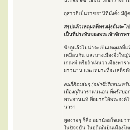
ประจิม ๑๒ โยชน์ โดยกว้างด้า
กุสาวดีเป็นราชธานีที่มั่งคั่ง ม
สรุปแล้วเหตุผลที่ทรงมุ่งมั่นจะไ
เป็นที่ประทับของพระเจ้าจักรพร
ฟังดูแล้วไม่น่าจะเป็นเหตุผลที่
เหมือนกัน และบางเมืองยิ่งใหญ
เกณฑ์ หรือถ้าเห็นว่าเมืองพารา
ยาวนาน และเหมาะที่จะเสด็จดั
ผมก็คิดเล่นๆ (อย่าซีเรียสนะครับ
เมืองกุสินาราแน่นอน ที่ตรัสบอ
พระอานนท์ ที่อยากให้พระองค์ไปป
นารา
พูดง่ายๆ ก็คือ อย่าน้อยใจเลยว่
ในปัจจุบัน ในอดีตก็เป็นเมืองให