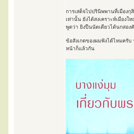
การเสด็จไปปรินิพพานที่เมืองกุสิ
เท่านั้น ยังได้สงเคราะห์เมือง
พูดว่า ยิงปืนนัดเดียวได้นกสองต
ข้อสังเกตของผมฟังได้ไหมครับ ฟั
หน้าก็แล้วกัน