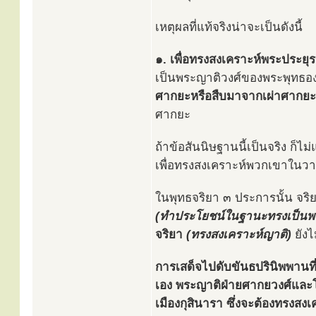
เหตุผลที่แท้จริงน่าจะเป็นดังนี้
๑. เพื่อทรงสงเคราะห์พระประยุรญ
เป็นพระญาติวงศ์ของพระพุทธองค
ศากยะหรือสืบมาจากเผ่าศากยะ
ศากยะ
ถ้าข้อสันนิษฐานนี้เป็นจริง ก็ไ
เพื่อทรงสงเคราะห์พวกเขาในวา
ในพุทธจริยา ๓ ประการนั้น จริย
(ทำประโยชน์ในฐานะทรงเป็นพร
จริยา
(ทรงสงเคราะห์ญาติ)
ยังไ
การเสด็จไปดับขันธปรินิพพานที่
เอง พระญาติฝ่ายศากยวงศ์และโล
เมืองกุสินารา ซึ่งจะต้องทรงสงเค