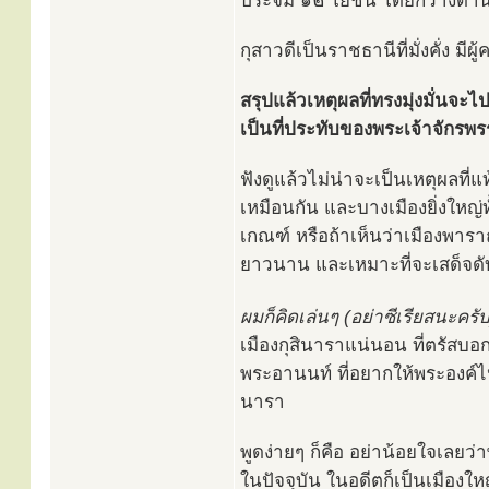
ประจิม ๑๒ โยชน์ โดยกว้างด้า
กุสาวดีเป็นราชธานีที่มั่งคั่ง ม
สรุปแล้วเหตุผลที่ทรงมุ่งมั่นจะไ
เป็นที่ประทับของพระเจ้าจักรพร
ฟังดูแล้วไม่น่าจะเป็นเหตุผลที่
เหมือนกัน และบางเมืองยิ่งใหญ
เกณฑ์ หรือถ้าเห็นว่าเมืองพารา
ยาวนาน และเหมาะที่จะเสด็จดั
ผมก็คิดเล่นๆ (อย่าซีเรียสนะครับ
เมืองกุสินาราแน่นอน ที่ตรัสบอ
พระอานนท์ ที่อยากให้พระองค์ไปป
นารา
พูดง่ายๆ ก็คือ อย่าน้อยใจเลยว่
ในปัจจุบัน ในอดีตก็เป็นเมืองให