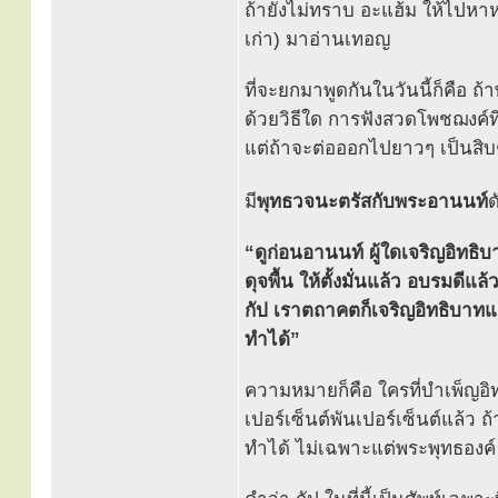
ถ้ายังไม่ทราบ อะแฮ้ม ให้ไปหา
เก่า) มาอ่านเทอญ
ที่จะยกมาพูดกันในวันนี้ก็คือ 
ด้วยวิธีใด การฟังสวดโพชฌงค์ที่
แต่ถ้าจะต่อออกไปยาวๆ เป็นสิบๆ
มี
พุทธวจนะตรัสกับพระอานนท์
ด
“ดูก่อนอานนท์ ผู้ใดเจริญอิทธ
ดุจพื้น ให้ตั้งมั่นแล้ว อบรมดีแล
กัป เราตถาคตก็เจริญอิทธิบาท
ทำได้”
ความหมายก็คือ ใครที่บำเพ็ญอิทธิ
เปอร์เซ็นต์พันเปอร์เซ็นต์แล้ว ถ
ทำได้ ไม่เฉพาะแต่พระพุทธองค์ 