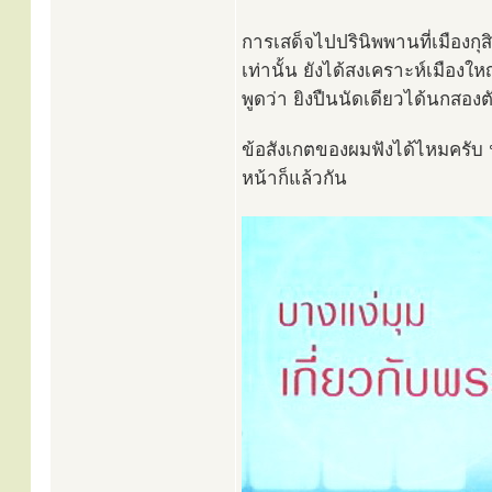
การเสด็จไปปรินิพพานที่เมืองกุสิ
เท่านั้น ยังได้สงเคราะห์เมือง
พูดว่า ยิงปืนนัดเดียวได้นกสองต
ข้อสังเกตของผมฟังได้ไหมครับ ฟั
หน้าก็แล้วกัน