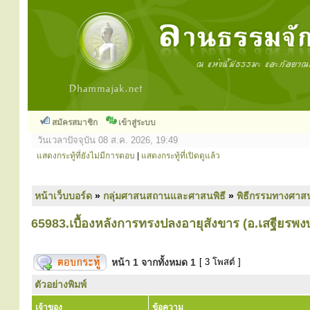
สมัครสมาชิก
เข้าสู่ระบบ
วันเวลาปัจจุบัน 08 ส.ค. 2026, 19:49
แสดงกระทู้ที่ยังไม่มีการตอบ
|
แสดงกระทู้ที่เปิดดูแล้ว
หน้าเว็บบอร์ด
»
กลุ่มศาสนสถานและศาสนพิธี
»
พิธีกรรมทางศาส
65983.เบื้องหลังการทรงปลงอายุสังขาร (อ.เสฐียรพ
หน้า
1
จากทั้งหมด
1
[ 3 โพสต์ ]
ตัวอย่างพิมพ์
เจ้าของ
ข้อความ