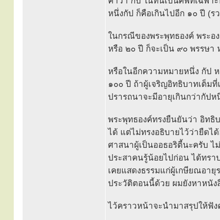
คำว่า กัป ในที่นี้เป็นศัพท์เฉพ
หนึ่งกัป ก็คือเกินไปอีก ๑๐ ปี (ร
ในกรณีของพระพุทธองค์ พระอง
หรือ ๒๐ ปี ก็จะเป็น ๙๐ พรรษา 
หรือในอีกความหมายหนึ่ง กัป หม
๑๐๐ ปี ถ้าผู้เจริญอิทธิบาทเต็มที
ปรารถนาจะมีอายุเกินกว่ากัปหนึ่
พระพุทธองค์ทรงยืนยันว่า อิทธิบ
ได้ แต่ไม่ทรงอธิบายไว้ว่ายืด
ศาสนาผู้เป็นออธอริตี้นะครับ ไ
ประสาคนรู้น้อยไปก่อน ได้ทรา
เคยแสดงธรรมแก่ผู้เกษียณอายุรา
ประวัติตอนนี้ด้วย ผมยังหาหนัง
ไว้คราวหน้าจะนำมาสรุปให้ฟัง