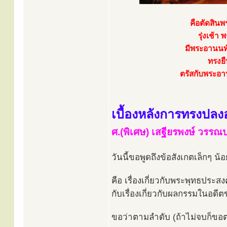
คือตัดสินพ
รุ่งเช้
มีพระอานนท
ทรงยื
ตรัสกับพระอานน
เบื้องหลังการทรงปลง
ศ.(พิเศษ) เสฐียรพงษ์ วรร
วันนี้ขอพูดถึงข้อสังเกตเล็กๆ น้
คือ เรื่องเกี่ยวกับพระพุทธประส
กับเรื่องเกี่ยวกับผลกรรมในอดี
ขอว่าตามลำดับ (ถ้าไม่จบก็ขอ