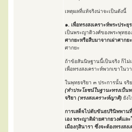
เหตุผลที่แท้จริงน่าจะเป็นดังนี้
๑. เพื่อทรงสงเคราะห์พระประยุรญ
เป็นพระญาติวงศ์ของพระพุทธองค
ศากยะหรือสืบมาจากเผ่าศากยะ
ศากยะ
ถ้าข้อสันนิษฐานนี้เป็นจริง ก็ไ
เพื่อทรงสงเคราะห์พวกเขาในวา
ในพุทธจริยา ๓ ประการนั้น จริย
(ทำประโยชน์ในฐานะทรงเป็นพร
จริยา
(ทรงสงเคราะห์ญาติ)
ยังไ
การเสด็จไปดับขันธปรินิพพานที่
เอง พระญาติฝ่ายศากยวงศ์และโล
เมืองกุสินารา ซึ่งจะต้องทรงสงเค