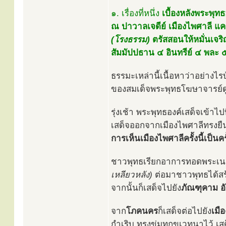
๑. เรื่องที่หนึ่ง
เบื้องหลังพระพุ
ณ ปาวาลเจดีย์ เมืองไพศาลี แค
(โรงธรรม)
ตรัสสอนให้หมั่นเจริ
สัมมัปปธาน ๔ อินทรีย์ ๔ พละ 
ธรรมะเหล่านี้เนื้อหาว่าอย่า
ของสมเด็จพระพุทธโฆษาจารย์ดู
รุ่งเช้า พระพุทธองค์เสด็จเข
เสด็จออกจากเมืองไพศาลีทรงย
การเห็นเมืองไพศาลีครั้งนี้เป็นคร
ชาวพุทธเรียกอาการทอดพระเนต
เหลียวหลัง)
ต่อมาชาวพุทธได้สร้า
จากนั้นก็เสด็จไปยัง
ภัณฑุคาม อ
จาก
โภคนคร
ก็เสด็จต่อไปยัง
เมื
กำเริบ ทรงข่มทุกขเวทนาไว้ เสด