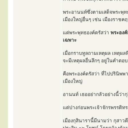
พระอานนท์ซึ่งตามเสด็จพระพุทธ
เมืองใหญ่อื่นๆ เช่น เมืองราชคฤห
แต่พระพุทธองค์ตรัสว่า
พระองค์
เฉพาะ
เมื่อกราบทูลถามเหตุผล เหตุผลที
จะมีเหตุผลอื่นลึกๆ อยู่ในคำตอบน
คือพระองค์ตรัสว่า ที่ไปปรินิพ
เมืองใหญ่
อานนท์ เธออย่ากลัวอย่างนี้ว่ากุ
แต่ปางก่อนพระเจ้าจักรพรรดิท
เมืองกุสินารานี้มีนามว่า กุส