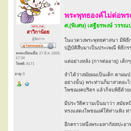
พระพุทธองค์ไม่ต่อพ
ศ.(พิเศษ) เสฐียรพงษ์ วรร
สาวิกาน้อย
ผู้จัดการ
ในแวดวงพระพุทธศาสนา มีพิธี
ปฏิบัติสืบมาเป็นประเพณี พิธีกรร
ลงทะเบียนเมื่อ:
27 มี.ค. 2006,
17:34
แต่อย่างหลัง (การต่ออายุ) เด็
โพสต์:
8171
อายุ:
0
จำได้ว่าสมัยผมเป็นเด็ก ตาผมป
อย่างนั้น) พระท่านก็มาสวดอะไรบ
โพชฌงคปริตร แล้วก็จบพิธีด้วย
มีประวัติความเป็นมาว่า สมัย
ทรงแสดงโพชฌงค์ให้ท่านฟัง 
อีกคราวหนึ่งพระมหากัสสปะอาพ