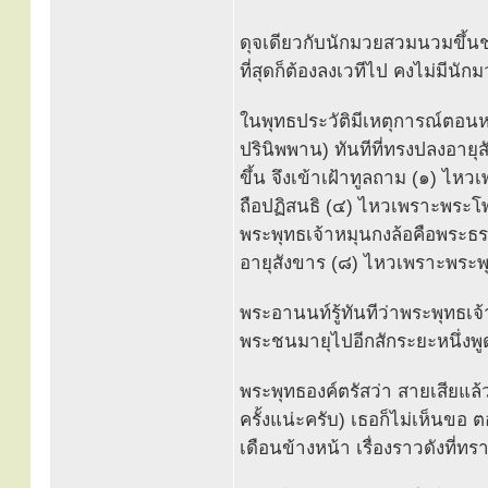
ดุจเดียวกับนักมวยสวมนวมขึ้นชกบ
ที่สุดก็ต้องลงเวทีไป คงไม่มีน
ในพุทธประวัติมีเหตุการณ์ตอนห
ปรินิพพาน) ทันทีที่ทรงปลงอาย
ขึ้น จึงเข้าเฝ้าทูลถาม (๑) ไห
ถือปฏิสนธิ (๔) ไหวเพราะพระโพธ
พระพุทธเจ้าหมุนกงล้อคือพระธ
อายุสังขาร (๘) ไหวเพราะพระพ
พระอานนท์รู้ทันทีว่าพระพุทธเ
พระชนมายุไปอีกสักระยะหนึ่งพูด
พระพุทธองค์ตรัสว่า สายเสียแล
ครั้งแน่ะครับ) เธอก็ไม่เห็นข
เดือนข้างหน้า เรื่องราวดังที่ท