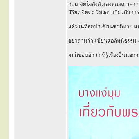
ก่อน จิตใจสั่งตัวเองตลอดเวลาว
วิริยะ จิตตะ วิมังสา เกี่ยวกับก
แล้วในที่สุดปาเซียนซ่าก็หาย แล
อย่าถามว่า เขียนคอลัมน์ธรรมะธั
ผมก็ขอบอกว่า ที่รู้เรื่องอื่นนอ