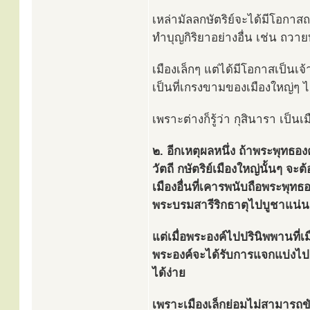
เหล่ามัลลกษัตริย์จะได้มีโอกา
ทำบุญกิริยาอย่างอื่น เช่น ถว
เมืองเล็กๆ แต่ได้มีโอกาสเป็น
เป็นที่เกรงขามของเมืองใหญ่ๆ ไ
เพราะต่างก็รู้ว่า กุสินารา เป็น
๒. อีกเหตุผลหนึ่ง ถ้าพระพุทธอ
วัตถี กษัตริย์เมืองใหญ่นั้นๆ จะ
เมืองอื่นที่เคารพนับถือพระพุท
พระบรมสารีริกธาตุไปบูชาแน่
แต่เมื่อพระองค์ไปปรินิพพานที่เ
พระองค์จะได้รับการแจกแบ่งไปย
ได้ง่าย
เพราะเมืองเล็กย่อมไม่สามารถข