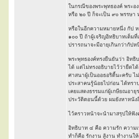
ในกรณีของพระพุทธองค์ พระอง
หรือ ๒๐ ปี ก็จะเป็น ๙๐ พรรษา 
หรือในอีกความหมายหนึ่ง กัป หม
๑๐๐ ปี ถ้าผู้เจริญอิทธิบาทเต็มที
ปรารถนาจะมีอายุเกินกว่ากัปหนึ่
พระพุทธองค์ทรงยืนยันว่า อิทธิบ
ได้ แต่ไม่ทรงอธิบายไว้ว่ายืด
ศาสนาผู้เป็นออธอริตี้นะครับ ไ
ประสาคนรู้น้อยไปก่อน ได้ทรา
เคยแสดงธรรมแก่ผู้เกษียณอายุรา
ประวัติตอนนี้ด้วย ผมยังหาหนัง
ไว้คราวหน้าจะนำมาสรุปให้ฟัง
อิทธิบาท ๔ คือ ความรัก ความ
ทำก็คือ รักงาน สู้งาน ทำงานให้