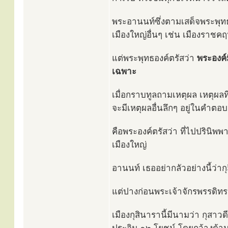
พระอานนท์ซึ่งตามเสด็จพระพุทธ
เมืองใหญ่อื่นๆ เช่น เมืองราชคฤห
แต่พระพุทธองค์ตรัสว่า
พระองค์
เฉพาะ
เมื่อกราบทูลถามเหตุผล เหตุผลที
จะมีเหตุผลอื่นลึกๆ อยู่ในคำตอบน
คือพระองค์ตรัสว่า ที่ไปปรินิพ
เมืองใหญ่
อานนท์ เธออย่ากลัวอย่างนี้ว่ากุ
แต่ปางก่อนพระเจ้าจักรพรรดิท
เมืองกุสินารานี้มีนามว่า กุส