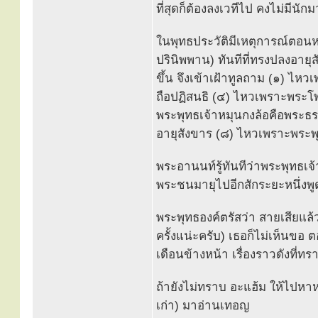
ที่สุดก็ต้องลงเวทีไป คงไม่มีน
ในพุทธประวัติมีเหตุการณ์ตอนห
ปรินิพพาน) ทันทีที่ทรงปลงอาย
ขึ้น จึงเข้าเฝ้าทูลถาม (๑) ไห
ถือปฏิสนธิ (๔) ไหวเพราะพระโพธ
พระพุทธเจ้าหมุนกงล้อคือพระธ
อายุสังขาร (๘) ไหวเพราะพระพ
พระอานนท์รู้ทันทีว่าพระพุทธเ
พระชนมายุไปอีกสักระยะหนึ่งพูด
พระพุทธองค์ตรัสว่า สายเสียแล
ครั้งแน่ะครับ) เธอก็ไม่เห็นข
เดือนข้างหน้า เรื่องราวดังที่ท
ถ้ายังไม่ทราบ อะแฮ้ม ให้ไปหา
เก่า) มาอ่านเทอญ