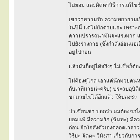
ไม่ยอม และคิดหาวิธีการแก้ไขข้
เขาว่าความรัก ความพยายามเป็นต
ในปีนี้ แต่ไม่ยักตายแฮะ เพรา
ความปรารถนามันจะแรงมาก แรงมา
ไปยังร่างกาย (ซึ่งกำลังอ่อนแอเต
อยู่ไปก่อน
แล้วมันก็อยู่ได้จริงๆ ไม่เชื่อก็ต
ไม่ต้องดูไกล เอาแค่นักมวยคนหนึ
กับเวทีมวยน่ะครับ) ประสบอุบัต
ชกมวยไม่ได้อีกแล้ว ให้ปลงซะ
ปาเซียนซ่า บอกว่า ผมต้องชกได
ยอมแพ้ มีความรัก (ฉันทะ) มีคว
ก่อน จิตใจสั่งตัวเองตลอดเวลาว
วิริยะ จิตตะ วิมังสา เกี่ยวกับก