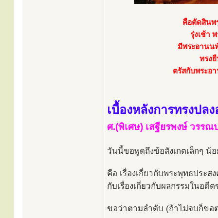
คือตัดสินพ
รุ่งเช้
มีพระอานนท
ทรงยื
ตรัสกับพระอานน
เบื้องหลังการทรงปลง
ศ.(พิเศษ) เสฐียรพงษ์ วรร
วันนี้ขอพูดถึงข้อสังเกตเล็กๆ น้
คือ เรื่องเกี่ยวกับพระพุทธประส
กับเรื่องเกี่ยวกับผลกรรมในอดี
ขอว่าตามลำดับ (ถ้าไม่จบก็ขอ