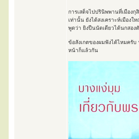
การเสด็จไปปรินิพพานที่เมืองกุสิ
เท่านั้น ยังได้สงเคราะห์เมือง
พูดว่า ยิงปืนนัดเดียวได้นกสองต
ข้อสังเกตของผมฟังได้ไหมครับ ฟั
หน้าก็แล้วกัน