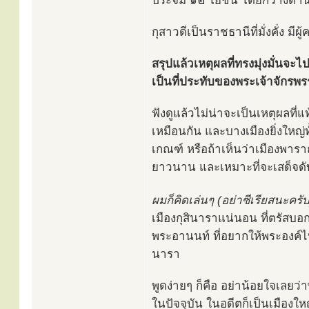
ประจิม ๑๒ โยชน์ โดยกว้างด้า
กุสาวดีเป็นราชธานีที่มั่งคั่ง ม
สรุปแล้วเหตุผลที่ทรงมุ่งมั่นจะไ
เป็นที่ประทับของพระเจ้าจักรพร
ฟังดูแล้วไม่น่าจะเป็นเหตุผลที่
เหมือนกัน และบางเมืองยิ่งใหญ
เกณฑ์ หรือถ้าเห็นว่าเมืองพารา
ยาวนาน และเหมาะที่จะเสด็จดั
ผมก็คิดเล่นๆ (อย่าซีเรียสนะครับ
เมืองกุสินาราแน่นอน ที่ตรัสบอ
พระอานนท์ ที่อยากให้พระองค์ไปป
นารา
พูดง่ายๆ ก็คือ อย่าน้อยใจเลยว่
ในปัจจุบัน ในอดีตก็เป็นเมืองให