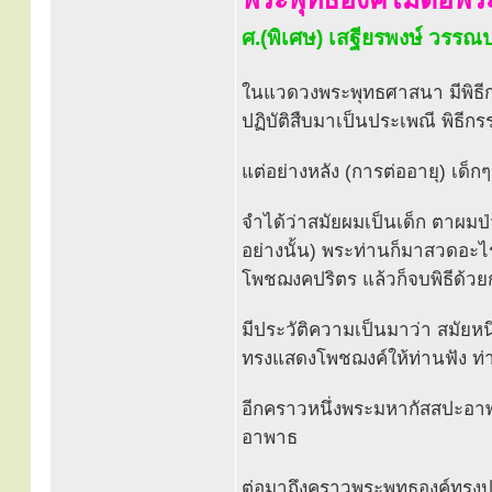
ศ.(พิเศษ) เสฐียรพงษ์ วรร
ในแวดวงพระพุทธศาสนา มีพิธี
ปฏิบัติสืบมาเป็นประเพณี พิธีกรร
แต่อย่างหลัง (การต่ออายุ) เด็
จำได้ว่าสมัยผมเป็นเด็ก ตาผมป
อย่างนั้น) พระท่านก็มาสวดอะไรบ
โพชฌงคปริตร แล้วก็จบพิธีด้วย
มีประวัติความเป็นมาว่า สมัย
ทรงแสดงโพชฌงค์ให้ท่านฟัง 
อีกคราวหนึ่งพระมหากัสสปะอาพ
อาพาธ
ต่อมาถึงคราวพระพุทธองค์ทรงป