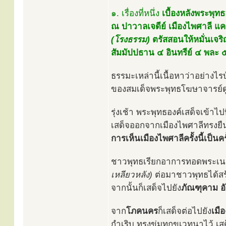
๑. เรื่องที่หนึ่ง
เบื้องหลังพระพุ
ณ ปาวาลเจดีย์ เมืองไพศาลี แค
(โรงธรรม)
ตรัสสอนให้หมั่นเจริ
สัมมัปปธาน ๔ อินทรีย์ ๔ พละ 
ธรรมะเหล่านี้เนื้อหาว่าอย่า
ของสมเด็จพระพุทธโฆษาจารย์ดู
รุ่งเช้า พระพุทธองค์เสด็จเข
เสด็จออกจากเมืองไพศาลีทรงย
การเห็นเมืองไพศาลีครั้งนี้เป็นคร
ชาวพุทธเรียกอาการทอดพระเนต
เหลียวหลัง)
ต่อมาชาวพุทธได้สร้า
จากนั้นก็เสด็จไปยัง
ภัณฑุคาม อ
จาก
โภคนคร
ก็เสด็จต่อไปยัง
เมื
กำเริบ ทรงข่มทุกขเวทนาไว้ เสด