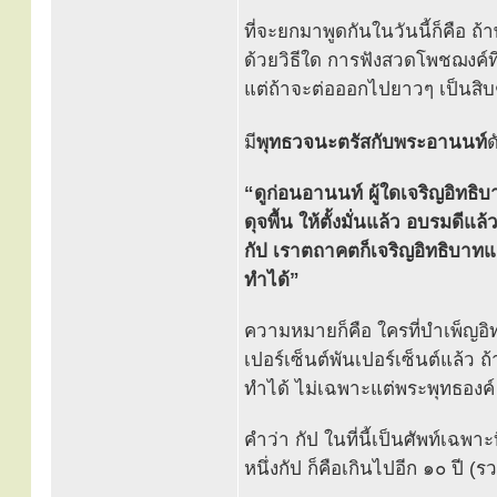
ที่จะยกมาพูดกันในวันนี้ก็คือ 
ด้วยวิธีใด การฟังสวดโพชฌงค์ที่
แต่ถ้าจะต่อออกไปยาวๆ เป็นสิบๆ
มี
พุทธวจนะตรัสกับพระอานนท์
ด
“ดูก่อนอานนท์ ผู้ใดเจริญอิทธ
ดุจพื้น ให้ตั้งมั่นแล้ว อบรมดีแล
กัป เราตถาคตก็เจริญอิทธิบาท
ทำได้”
ความหมายก็คือ ใครที่บำเพ็ญอิทธิ
เปอร์เซ็นต์พันเปอร์เซ็นต์แล้ว ถ
ทำได้ ไม่เฉพาะแต่พระพุทธองค์ 
คำว่า กัป ในที่นี้เป็นศัพท์เฉพ
หนึ่งกัป ก็คือเกินไปอีก ๑๐ ปี (ร