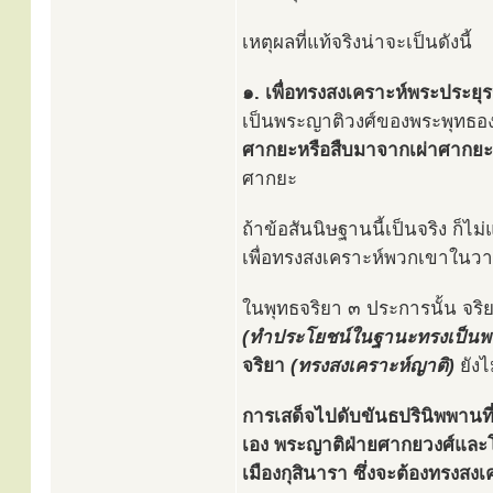
เหตุผลที่แท้จริงน่าจะเป็นดังนี้
๑. เพื่อทรงสงเคราะห์พระประยุรญ
เป็นพระญาติวงศ์ของพระพุทธองค
ศากยะหรือสืบมาจากเผ่าศากยะ
ศากยะ
ถ้าข้อสันนิษฐานนี้เป็นจริง ก็ไ
เพื่อทรงสงเคราะห์พวกเขาในวา
ในพุทธจริยา ๓ ประการนั้น จริย
(ทำประโยชน์ในฐานะทรงเป็นพร
จริยา
(ทรงสงเคราะห์ญาติ)
ยังไ
การเสด็จไปดับขันธปรินิพพานที่
เอง พระญาติฝ่ายศากยวงศ์และโล
เมืองกุสินารา ซึ่งจะต้องทรงสงเค