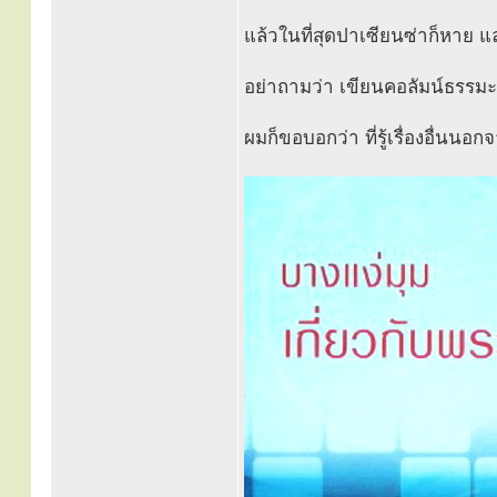
แล้วในที่สุดปาเซียนซ่าก็หาย แล
อย่าถามว่า เขียนคอลัมน์ธรรมะธั
ผมก็ขอบอกว่า ที่รู้เรื่องอื่นนอ