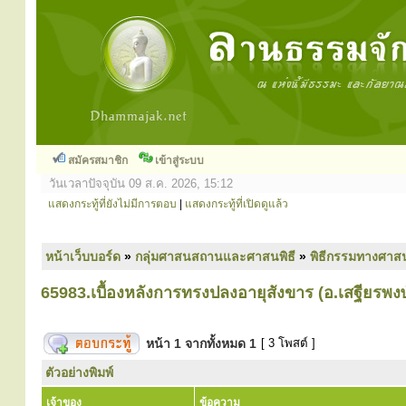
สมัครสมาชิก
เข้าสู่ระบบ
วันเวลาปัจจุบัน 09 ส.ค. 2026, 15:12
แสดงกระทู้ที่ยังไม่มีการตอบ
|
แสดงกระทู้ที่เปิดดูแล้ว
หน้าเว็บบอร์ด
»
กลุ่มศาสนสถานและศาสนพิธี
»
พิธีกรรมทางศาส
65983.เบื้องหลังการทรงปลงอายุสังขาร (อ.เสฐียรพ
หน้า
1
จากทั้งหมด
1
[ 3 โพสต์ ]
ตัวอย่างพิมพ์
เจ้าของ
ข้อความ