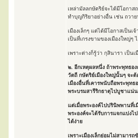
เหล่ามัลลกษัตริย์จะได้มีโอกา
ทำบุญกิริยาอย่างอื่น เช่น ถว
เมืองเล็กๆ แต่ได้มีโอกาสเป็น
เป็นที่เกรงขามของเมืองใหญ่ๆ ไ
เพราะต่างก็รู้ว่า กุสินารา เป็น
๒. อีกเหตุผลหนึ่ง ถ้าพระพุทธอ
วัตถี กษัตริย์เมืองใหญ่นั้นๆ จะ
เมืองอื่นที่เคารพนับถือพระพุท
พระบรมสารีริกธาตุไปบูชาแน่
แต่เมื่อพระองค์ไปปรินิพพานที่เ
พระองค์จะได้รับการแจกแบ่งไปย
ได้ง่าย
เพราะเมืองเล็กย่อมไม่สามารถข