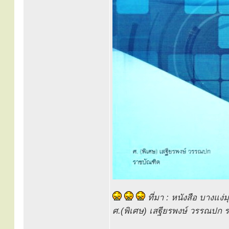
ที่มา : หนังสือ บางแง่
ศ.(พิเศษ) เสฐียรพงษ์ วรรณปก