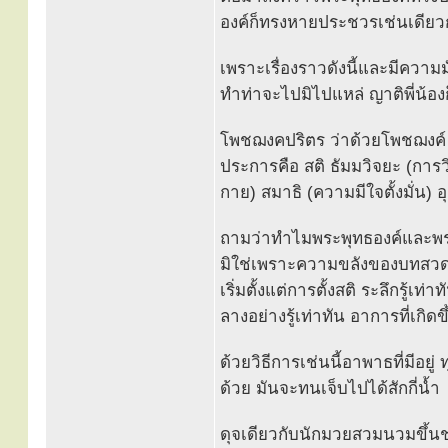
องค์ก็ทรงหายประชวรเช่นเดียว
เพราะเรื่องราวดังนี้และมีความม
ทำท่าจะไปมิไปแหล่ ญาติพี่น้อ
โพชฌงคปริตร ว่าด้วยโพชฌงค์ (ธ
ประการคือ สติ ธัมมวิจยะ (การวิ
กาย) สมาธิ (ความมีใจตั้งมั่น)
ถามว่าทำไมพระพุทธองค์และพร
มิใช่เพราะความขลังของบทสวด 
เริ่มตั้งแต่การตั้งสติ ระลึกรู้
ลางอย่างรู้เท่าทัน อาการที่เกิ
ด้วยวิธีการเช่นนี้อาพาธที่มีอยู
ด้วย มันจะทนเจ็บไปได้สักกี่น้ำ
ดุจเดียวกับนักมวยสวมนวมขึ้นชกบ