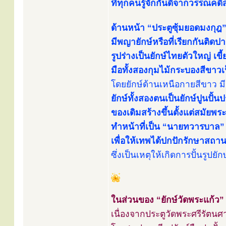
ที่ทุกคนรู้จักกันดีจากวรรณคดีสำ
ด้านหน้า “ประตูซุ้มยอดมงกุฎ”
มีพญายักษ์หรือที่เรียกกันติดปาก
รูปร่างเป็นยักษ์ไทยตัวใหญ่ เข
มือทั้งสองกุมไม้กระบองสีขาว
โดยยักษ์ด้านเหนือกายสีขาว มีช
ยักษ์ทั้งสองตนเป็นยักษ์ปูนปั้
ของเดิมสร้างขึ้นตั้งแต่สมัยพระ
ทำหน้าที่เป็น “นายทวารบาล” ต
เพื่อให้เทพได้ปกปักรักษาสถ
ซึ่งเป็นเหตุให้เกิดการปั้นรู
ในส่วนของ “ยักษ์วัดพระแก้ว” 
เนื่องจากประตูวัดพระศรีรัตนศ