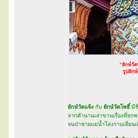
“ยักษ์ว
รูปยัก
ยักษ์วัดแจ้ง
กับ
ยักษ์วัดโพธิ์
มีช
จากตำนานเล่าขานเรื่องที่ยกพ
จนป่าชายแม่น้ำโล่งราบเลี่ยนเต