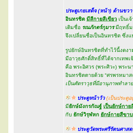
ประตูเกยเสด็จ (หน้า) ด้านขวา
อินทรชิต
มีสีกายสีเขียว
เป็นเจ
เดิมชื่อ
รณภักตร์กุมาร
มีฤทธิ์
จึงเปลี่ยนชื่อเป็นอินทรชิต ซึ่ง
รูปยักษ์อินทรชิตที่ทำไว้นี้งดงาม
มีอาวุธศักดิ์สิทธิ์ที่ได้จากเทพเจ
คือ พระอิศวร (พระศิวะ) พร
อินทรชิตตายด้วย “ศรพรหมาส
เป็นศัตราวุธที่มีอานุภาพทำลายล
ประตูหน้าวัว
(เป็นประตูอ
มี
ยักษ์มังกรกัณฐ์
เป็นยักษ์กายส
กับ
ยักษ์วิรุฬหก
ยักษ์กายสีขาบห
ประตูวัดพระศรีรัตนศาสด