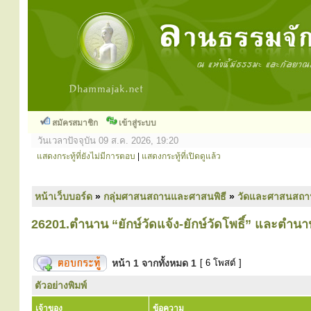
สมัครสมาชิก
เข้าสู่ระบบ
วันเวลาปัจจุบัน 09 ส.ค. 2026, 19:20
แสดงกระทู้ที่ยังไม่มีการตอบ
|
แสดงกระทู้ที่เปิดดูแล้ว
หน้าเว็บบอร์ด
»
กลุ่มศาสนสถานและศาสนพิธี
»
วัดและศาสนสถา
26201.ตำนาน “ยักษ์วัดแจ้ง-ยักษ์วัดโพธิ์” และตำนา
หน้า
1
จากทั้งหมด
1
[ 6 โพสต์ ]
ตัวอย่างพิมพ์
เจ้าของ
ข้อความ