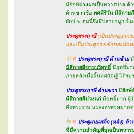
มียักษ์ฝาแฝดเป็นทวารบาล ด้า
ด้านขวาชื่อ
ทศคีรีวัน
มีสีกายส
ยักษ์ ๒ ตนนี้จึงมีปลายจมูกเป็
ประตูพระฤาษี
(เป็นประตูแรกข
และเป็นประตูทางเข้าของนักท่อ
ประตูพระฤาษี ด้านซ้าย
มี
มีสีกายสีขาวบริสุทธิ์
มีฤทธิ์มา
ภายหลังเมื่อสิ้นทศกัณฐ์ ได้ร
ประตูพระฤาษี ด้านขวา
มี
ยักษ
มีสีกายสีม่วงแก่
มีฤทธิ์มาก ผู
คือพระราม แผลงศรพรหมาสตร์
ประตูเกยเสด็จ (หลัง) ด้า
ที่มีความสำคัญที่สุดเป็นทวาร