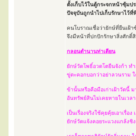
ตั้งเก็บไว้ในตู้กระจกหน้าซุ้ม
ปัจจุบันถูกนำไปเก็บรักษาไว้
คนโบราณเชื่อว่ายักษ์ที่ยืนเฝ้า
จึงมีหน้าที่ปกปักรักษาสิ่งศักดิ์สิ
กลอนตำนานท่าเตียน
ยักษ์วัดโพธิ์อวดโตยืนจังก้า ท
ขู่ตะคอกบอกว่าอย่าลวนราม ใคร
ข้านั้นหรือคือมือเก่าเฝ้าวัดน
อันทรัพย์สินไม่เคยหายในเวลา 
เป็นเรื่องจริงใช้คุยคุ้ยเอาเรื่
ยักษ์วัดแจ้งคอยระแวงแกล้งชิงช