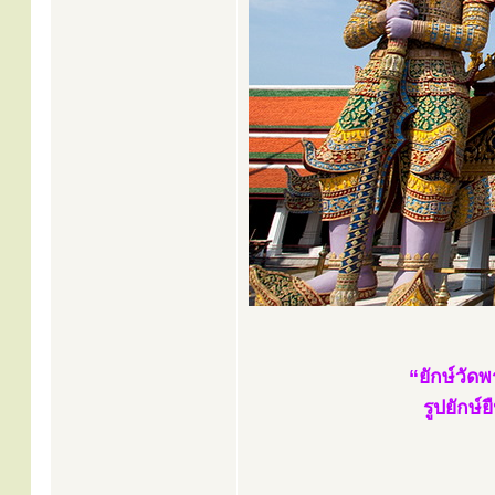
“ยักษ์วัด
รูปยักษ