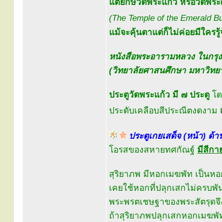
แต่ยักษ์วัดพระแก้ว หรือวัดพ
(The Temple of the Emerald B
แม้จะคุ้นตาแต่ก็ไม่ค่อยมีใครรู้
หนังสือพระอารามหลวง ในกรุ
(วิทยาลัยศาสนศึกษา มหาวิทยา
ประตูวัดพระแก้ว มี ๗ ประตู
โดย
ประดับเคลือบสีประณีตงดงาม
ประตูเกยเสด็จ (หน้า) ด้า
โอรสของสหายทศกัณฐ์
มีสีก
สุริยาภพ มีหอกเมฆพัท เป็นหอ
เคยใช้หอกที่ปลุกเสกไม่ครบพั
พระพรตเชษฐาของพระสัตรุดจึ
ถ้าสุริยาภพปลุกเสกหอกเมฆพัท