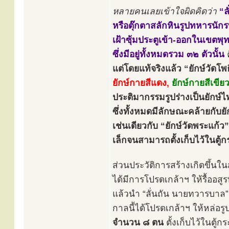
หลายคนเลยเข้าใจผิดคิดว่า
“ล
หรือตุ๊กตาสลักหินรูปทหารนัก
เฝ้าซุ้มประตูเข้า-ออกในเขตพุ
ซึ่งมีอยู่ทั้งหมดรวม ๓๒ ตัวนั้น
แต่โดยแท้จริงแล้ว “ยักษ์วัดโพธิ
ยักษ์กายสีแดง,
ยักษ์กายสีเขียว
ประติมากรรมรูปร่างเป็นยักษ์ไ
ซึ่งทั้งหมดมีลักษณะคล้ายกับยั
เช่นเดียวกับ “ยักษ์วัดพระแก้
เล็กจนสามารถตั้งเก็บไว้ในตู
ส่วนประวัติการสร้างเกิดขึ้นใน
ได้มีการโปรดเกล้าฯ ให้รื้ออสู
แล้วนำ “ลั่นถัน นายทวารบาล”
กาลนี้ได้โปรดเกล้าฯ ให้หล่อร
จำนวน ๘ ตน
ตั้งเก็บไว้ในตู