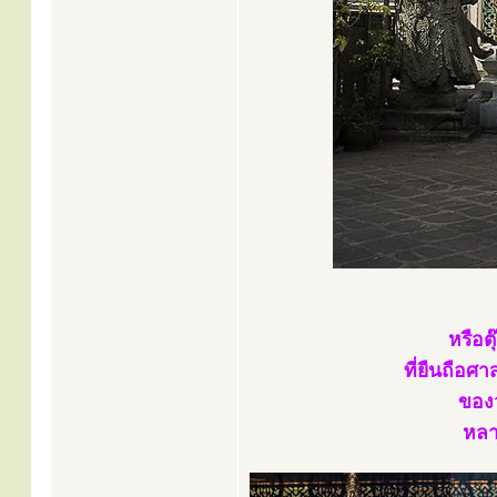
หรือต
ที่ยืนถือศ
ของว
หลาย