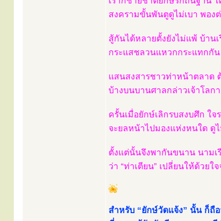
เราก็ชายชาติยักษ์รักถิ่นฐาน ใ
สงครามขั้นพันตูดูไม่เบา พองต
สู้กันได้หลายตั้งยังไม่แพ้ บ้านเ
กระแสชลวนแหวกกระแทกกัน ดัง
แสนสงสารชาวท่าหน้าตลาด ต
บ้างบนบานศาลกล่าวเจ้าโลกา เ
ครั้นเมื่อยักษ์เลิกรบสงบศึก ใจ
จะยลหน้าไปมองแห่งหนใด ดูไม่
ตั้งแต่นั้นจึงพากันขนาน นาม
ว่า “ท่าเตียน” เปลี่ยนให้ด้วยใจจง
สำหรับ “ยักษ์วัดแจ้ง” นั้น ก็ถือว