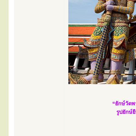
“ยักษ์วัด
รูปยักษ