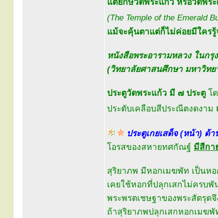
แต่ยักษ์วัดพระแก้ว หรือวัดพ
(The Temple of the Emerald B
แม้จะคุ้นตาแต่ก็ไม่ค่อยมีใครรู้
หนังสือพระอารามหลวง ในกรุ
(วิทยาลัยศาสนศึกษา มหาวิทยา
ประตูวัดพระแก้ว มี ๗ ประตู
โดย
ประดับเคลือบสีประณีตงดงาม
ประตูเกยเสด็จ (หน้า) ด้า
โอรสของสหายทศกัณฐ์
มีสีก
สุริยาภพ มีหอกเมฆพัท เป็นหอ
เคยใช้หอกที่ปลุกเสกไม่ครบพั
พระพรตเชษฐาของพระสัตรุดจึ
ถ้าสุริยาภพปลุกเสกหอกเมฆพัท