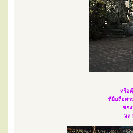
หรือต
ที่ยืนถือศ
ของว
หลาย