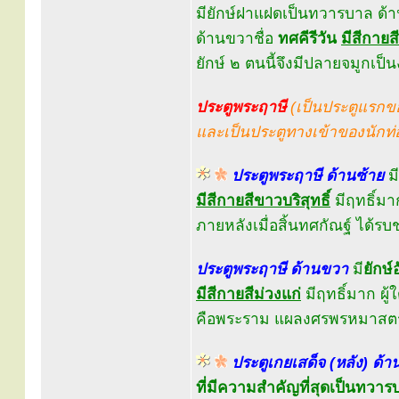
มียักษ์ฝาแฝดเป็นทวารบาล ด้า
ด้านขวาชื่อ
ทศคีรีวัน
มีสีกายส
ยักษ์ ๒ ตนนี้จึงมีปลายจมูกเป็
ประตูพระฤาษี
(เป็นประตูแรกข
และเป็นประตูทางเข้าของนักท่อ
ประตูพระฤาษี ด้านซ้าย
มี
มีสีกายสีขาวบริสุทธิ์
มีฤทธิ์มา
ภายหลังเมื่อสิ้นทศกัณฐ์ ได้ร
ประตูพระฤาษี ด้านขวา
มี
ยักษ
มีสีกายสีม่วงแก่
มีฤทธิ์มาก ผู
คือพระราม แผลงศรพรหมาสตร์
ประตูเกยเสด็จ (หลัง) ด้า
ที่มีความสำคัญที่สุดเป็นทวาร