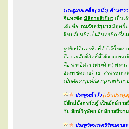
ประตูเกยเสด็จ (หน้า) ด้านขวา
อินทรชิต
มีสีกายสีเขียว
เป็นเจ
เดิมชื่อ
รณภักตร์กุมาร
มีฤทธิ์
จึงเปลี่ยนชื่อเป็นอินทรชิต ซึ่ง
รูปยักษ์อินทรชิตที่ทำไว้นี้งดงาม
มีอาวุธศักดิ์สิทธิ์ที่ได้จากเทพเจ
คือ พระอิศวร (พระศิวะ) พร
อินทรชิตตายด้วย “ศรพรหมาส
เป็นศัตราวุธที่มีอานุภาพทำลายล
ประตูหน้าวัว
(เป็นประตูอ
มี
ยักษ์มังกรกัณฐ์
เป็นยักษ์กายส
กับ
ยักษ์วิรุฬหก
ยักษ์กายสีขาบห
ประตูวัดพระศรีรัตนศาสด