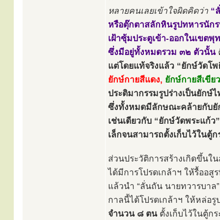
หลายคนเลยเข้าใจผิดคิดว่า
“ล
หรือตุ๊กตาสลักหินรูปทหารนัก
เฝ้าซุ้มประตูเข้า-ออกในเขตพุ
ซึ่งมีอยู่ทั้งหมดรวม ๓๒ ตัวนั้น
แต่โดยแท้จริงแล้ว “ยักษ์วัดโพธิ
ยักษ์กายสีแดง,
ยักษ์กายสีเขียว
ประติมากรรมรูปร่างเป็นยักษ์ไ
ซึ่งทั้งหมดมีลักษณะคล้ายกับยั
เช่นเดียวกับ “ยักษ์วัดพระแก้
เล็กจนสามารถตั้งเก็บไว้ในตู
ส่วนประวัติการสร้างเกิดขึ้นใน
ได้มีการโปรดเกล้าฯ ให้รื้ออสู
แล้วนำ “ลั่นถัน นายทวารบาล”
กาลนี้ได้โปรดเกล้าฯ ให้หล่อร
จำนวน ๘ ตน
ตั้งเก็บไว้ในตู