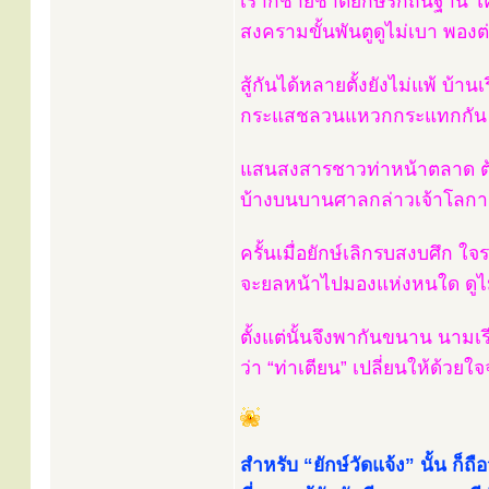
เราก็ชายชาติยักษ์รักถิ่นฐาน ใ
สงครามขั้นพันตูดูไม่เบา พองต
สู้กันได้หลายตั้งยังไม่แพ้ บ้านเ
กระแสชลวนแหวกกระแทกกัน ดัง
แสนสงสารชาวท่าหน้าตลาด ต
บ้างบนบานศาลกล่าวเจ้าโลกา เ
ครั้นเมื่อยักษ์เลิกรบสงบศึก ใจ
จะยลหน้าไปมองแห่งหนใด ดูไม่
ตั้งแต่นั้นจึงพากันขนาน นาม
ว่า “ท่าเตียน” เปลี่ยนให้ด้วยใจจง
สำหรับ “ยักษ์วัดแจ้ง” นั้น ก็ถือว