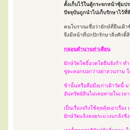
ตั้งเก็บไว้ในตู้กระจกหน้าซุ้ม
ปัจจุบันถูกนำไปเก็บรักษาไว้
คนโบราณเชื่อว่ายักษ์ที่ยืนเฝ้า
จึงมีหน้าที่ปกปักรักษาสิ่งศักดิ์สิ
กลอนตำนานท่าเตียน
ยักษ์วัดโพธิ์อวดโตยืนจังก้า ท
ขู่ตะคอกบอกว่าอย่าลวนราม ใคร
ข้านั้นหรือคือมือเก่าเฝ้าวัดน
อันทรัพย์สินไม่เคยหายในเวลา 
เป็นเรื่องจริงใช้คุยคุ้ยเอาเรื่
ยักษ์วัดแจ้งคอยระแวงแกล้งชิงช