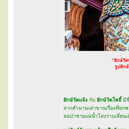
“ยักษ์ว
รูปยัก
ยักษ์วัดแจ้ง
กับ
ยักษ์วัดโพธิ์
มีช
จากตำนานเล่าขานเรื่องที่ยกพ
จนป่าชายแม่น้ำโล่งราบเลี่ยนเต