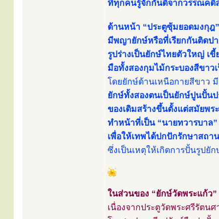
ที่ทุกคนรู้จักกันดีจากวรรณคดีสำ
ด้านหน้า “ประตูซุ้มยอดมงกุฎ”
มีพญายักษ์หรือที่เรียกกันติดปาก
รูปร่างเป็นยักษ์ไทยตัวใหญ่ เข
มือทั้งสองกุมไม้กระบองสีขาว
โดยยักษ์ด้านเหนือกายสีขาว มีช
ยักษ์ทั้งสองตนเป็นยักษ์ปูนปั้
ของเดิมสร้างขึ้นตั้งแต่สมัยพระ
ทำหน้าที่เป็น “นายทวารบาล” ต
เพื่อให้เทพได้ปกปักรักษาสถ
ซึ่งเป็นเหตุให้เกิดการปั้นรู
ในส่วนของ “ยักษ์วัดพระแก้ว” 
เนื่องจากประตูวัดพระศรีรัตนศ