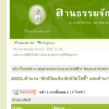
สมัครสมาชิก
เข้าสู่ระบบ
วันเวลาปัจจุบัน 10 ส.ค. 2026, 11:40
แสดงกระทู้ที่ยังไม่มีการตอบ
|
แสดงกระทู้ที่เปิดดูแล้ว
หน้าเว็บบอร์ด
»
กลุ่มศาสนสถานและศาสนพิธี
»
วัดและศาสนสถา
26201.ตำนาน “ยักษ์วัดแจ้ง-ยักษ์วัดโพธิ์” และตำนา
หน้า
1
จากทั้งหมด
1
[ 6 โพสต์ ]
ตัวอย่างพิมพ์
เจ้าของ
ข้อความ