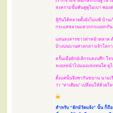
เราก็ชายชาติยักษ์รักถิ่นฐาน ใ
สงครามขั้นพันตูดูไม่เบา พองต
สู้กันได้หลายตั้งยังไม่แพ้ บ้านเ
กระแสชลวนแหวกกระแทกกัน ดัง
แสนสงสารชาวท่าหน้าตลาด ต
บ้างบนบานศาลกล่าวเจ้าโลกา เ
ครั้นเมื่อยักษ์เลิกรบสงบศึก ใจ
จะยลหน้าไปมองแห่งหนใด ดูไม่
ตั้งแต่นั้นจึงพากันขนาน นาม
ว่า “ท่าเตียน” เปลี่ยนให้ด้วยใจจง
สำหรับ “ยักษ์วัดแจ้ง” นั้น ก็ถือว