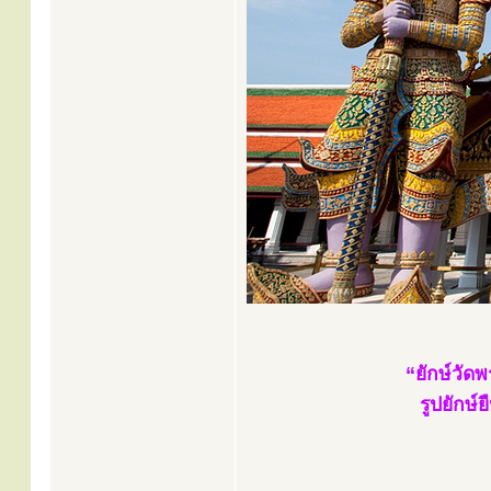
“ยักษ์วัด
รูปยักษ