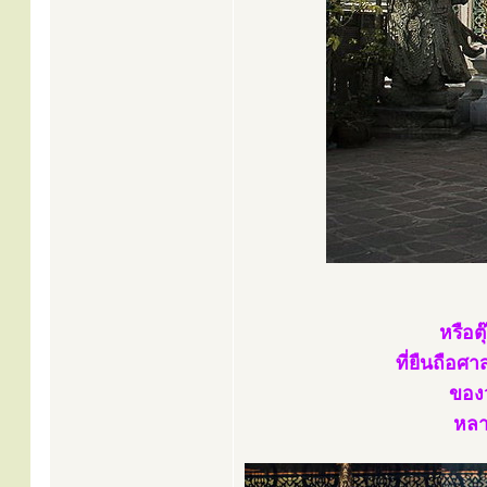
หรือต
ที่ยืนถือศ
ของว
หลาย