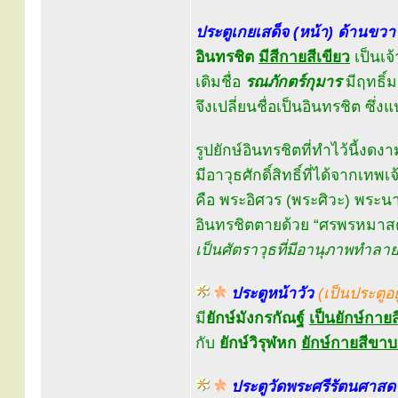
ประตูเกยเสด็จ (หน้า) ด้านขวา
อินทรชิต
มีสีกายสีเขียว
เป็นเจ
เดิมชื่อ
รณภักตร์กุมาร
มีฤทธิ์
จึงเปลี่ยนชื่อเป็นอินทรชิต ซึ่ง
รูปยักษ์อินทรชิตที่ทำไว้นี้งดงาม
มีอาวุธศักดิ์สิทธิ์ที่ได้จากเทพเจ
คือ พระอิศวร (พระศิวะ) พร
อินทรชิตตายด้วย “ศรพรหมาส
เป็นศัตราวุธที่มีอานุภาพทำลายล
ประตูหน้าวัว
(เป็นประตูอ
มี
ยักษ์มังกรกัณฐ์
เป็นยักษ์กายส
กับ
ยักษ์วิรุฬหก
ยักษ์กายสีขาบห
ประตูวัดพระศรีรัตนศาสด