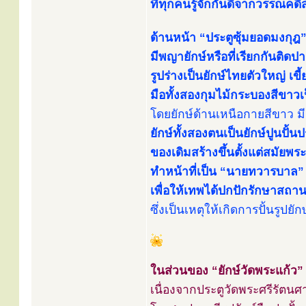
ที่ทุกคนรู้จักกันดีจากวรรณคดีสำ
ด้านหน้า “ประตูซุ้มยอดมงกุฎ”
มีพญายักษ์หรือที่เรียกกันติดปาก
รูปร่างเป็นยักษ์ไทยตัวใหญ่ เข
มือทั้งสองกุมไม้กระบองสีขาว
โดยยักษ์ด้านเหนือกายสีขาว มีช
ยักษ์ทั้งสองตนเป็นยักษ์ปูนปั้
ของเดิมสร้างขึ้นตั้งแต่สมัยพระ
ทำหน้าที่เป็น “นายทวารบาล” ต
เพื่อให้เทพได้ปกปักรักษาสถ
ซึ่งเป็นเหตุให้เกิดการปั้นรู
ในส่วนของ “ยักษ์วัดพระแก้ว” 
เนื่องจากประตูวัดพระศรีรัตนศ