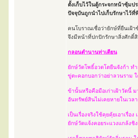
ตั้งเก็บไว้ในตู้กระจกหน้าซุ้ม
ปัจจุบันถูกนำไปเก็บรักษาไว้
คนโบราณเชื่อว่ายักษ์ที่ยืนเฝ้า
จึงมีหน้าที่ปกปักรักษาสิ่งศักดิ์สิ
กลอนตำนานท่าเตียน
ยักษ์วัดโพธิ์อวดโตยืนจังก้า ท
ขู่ตะคอกบอกว่าอย่าลวนราม ใคร
ข้านั้นหรือคือมือเก่าเฝ้าวัดน
อันทรัพย์สินไม่เคยหายในเวลา 
เป็นเรื่องจริงใช้คุยคุ้ยเอาเรื่
ยักษ์วัดแจ้งคอยระแวงแกล้งชิงช