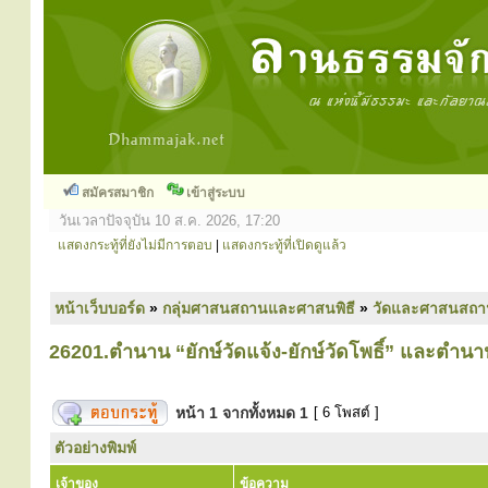
สมัครสมาชิก
เข้าสู่ระบบ
วันเวลาปัจจุบัน 10 ส.ค. 2026, 17:20
แสดงกระทู้ที่ยังไม่มีการตอบ
|
แสดงกระทู้ที่เปิดดูแล้ว
หน้าเว็บบอร์ด
»
กลุ่มศาสนสถานและศาสนพิธี
»
วัดและศาสนสถา
26201.ตำนาน “ยักษ์วัดแจ้ง-ยักษ์วัดโพธิ์” และตำนา
หน้า
1
จากทั้งหมด
1
[ 6 โพสต์ ]
ตัวอย่างพิมพ์
เจ้าของ
ข้อความ