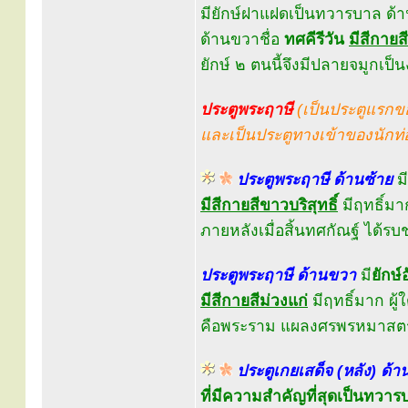
มียักษ์ฝาแฝดเป็นทวารบาล ด้า
ด้านขวาชื่อ
ทศคีรีวัน
มีสีกายส
ยักษ์ ๒ ตนนี้จึงมีปลายจมูกเป็
ประตูพระฤาษี
(เป็นประตูแรกข
และเป็นประตูทางเข้าของนักท่อ
ประตูพระฤาษี ด้านซ้าย
มี
มีสีกายสีขาวบริสุทธิ์
มีฤทธิ์มา
ภายหลังเมื่อสิ้นทศกัณฐ์ ได้ร
ประตูพระฤาษี ด้านขวา
มี
ยักษ
มีสีกายสีม่วงแก่
มีฤทธิ์มาก ผู
คือพระราม แผลงศรพรหมาสตร์
ประตูเกยเสด็จ (หลัง) ด้า
ที่มีความสำคัญที่สุดเป็นทวาร