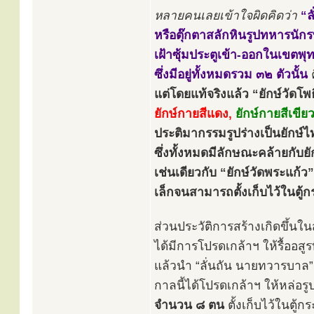
หลายคนเลยเข้าใจผิดคิดว่า
“ล
หรือตุ๊กตาสลักหินรูปทหารนัก
เฝ้าซุ้มประตูเข้า-ออกในเขตพุ
ซึ่งมีอยู่ทั้งหมดรวม ๓๒ ตัวนั้น
แต่โดยแท้จริงแล้ว “ยักษ์วัดโพธิ
ยักษ์กายสีแดง,
ยักษ์กายสีเขียว
ประติมากรรมรูปร่างเป็นยักษ์ไ
ซึ่งทั้งหมดมีลักษณะคล้ายกับยั
เช่นเดียวกับ “ยักษ์วัดพระแก้
เล็กจนสามารถตั้งเก็บไว้ในตู
ส่วนประวัติการสร้างเกิดขึ้นใน
ได้มีการโปรดเกล้าฯ ให้รื้ออสู
แล้วนำ “ลั่นถัน นายทวารบาล”
กาลนี้ได้โปรดเกล้าฯ ให้หล่อร
จำนวน ๘ ตน
ตั้งเก็บไว้ในตู