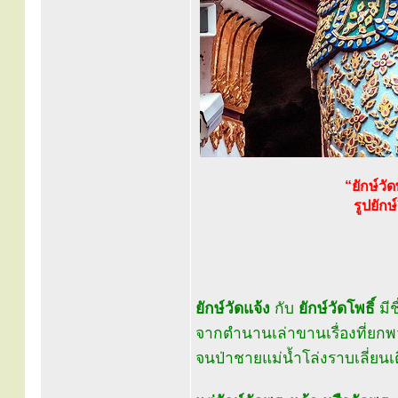
“ยักษ์ว
รูปยัก
ยักษ์วัดแจ้ง
กับ
ยักษ์วัดโพธิ์
มีช
จากตำนานเล่าขานเรื่องที่ยกพ
จนป่าชายแม่น้ำโล่งราบเลี่ยนเต