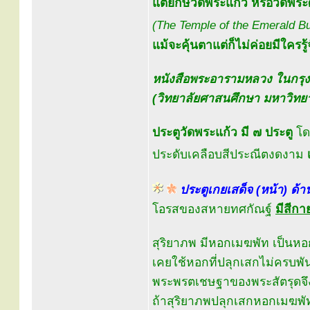
แต่ยักษ์วัดพระแก้ว หรือวัดพ
(The Temple of the Emerald B
แม้จะคุ้นตาแต่ก็ไม่ค่อยมีใครรู้
หนังสือพระอารามหลวง ในกรุ
(วิทยาลัยศาสนศึกษา มหาวิทยา
ประตูวัดพระแก้ว มี ๗ ประตู
โดย
ประดับเคลือบสีประณีตงดงาม
ประตูเกยเสด็จ (หน้า) ด้า
โอรสของสหายทศกัณฐ์
มีสีก
สุริยาภพ มีหอกเมฆพัท เป็นหอ
เคยใช้หอกที่ปลุกเสกไม่ครบพั
พระพรตเชษฐาของพระสัตรุดจึ
ถ้าสุริยาภพปลุกเสกหอกเมฆพัท