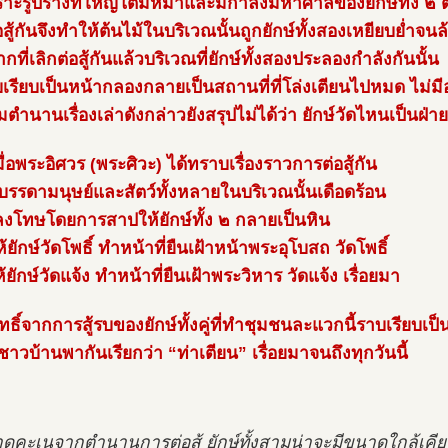
ราะรูปร่างที่ใหญ่โตมหึมาและมีกำลังมหาศาลของยักษ์ทั้ง ๒ 
ต่อสู้กันจึงทำให้ต้นไม้ในบริเวณนั้นถูกยักษ์ทั้งสองเหยียบย่ำ
กที่เลิกต่อสู้กันแล้วบริเวณที่ยักษ์ทั้งสองประลองกำลังกันนั้น
บเรียบเป็นหน้ากลองกลายเป็นสถานที่ที่โล่งเตียนไปหมด ไม่ม
มตำนานเรื่องเล่าดังกล่าวยังสรุปไม่ได้ว่า ยักษ์วัดไหนเป็นฝ่
มื่อพระอิศวร (พระศิวะ) ได้ทราบเรื่องราวการต่อสู้กัน
บรรดามนุษย์และสัตว์ทั้งหลายในบริเวณนั้นเดือดร้อน
้ลงโทษโดยการสาปให้ยักษ์ทั้ง ๒ กลายเป็นหิน
้ยักษ์วัดโพธิ์ ทำหน้าที่ยืนเฝ้าหน้าพระอุโบสถ วัดโพธิ์
ยักษ์วัดแจ้ง ทำหน้าที่ยืนเฝ้าพระวิหาร วัดแจ้ง เรื่อยมา
ทธิ์จากการสู้รบของยักษ์ทั้งคู่ที่ทำชุมชนละแวกนี้ราบเรียบเป
ชาวบ้านพากันเรียกว่า “ท่าเตียน” เรื่อยมาจนถึงทุกวันนี้
คาดคะเนจากตำนานการต่อสู้ ยักษ์ทั้งสามน่าจะมีขนาดใกล้เคีย