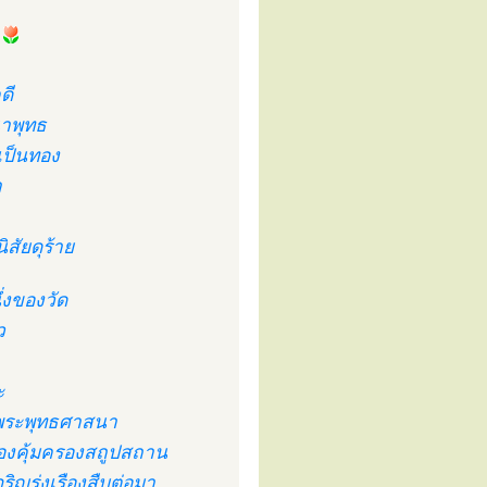
น
ดี
าพุทธ
นเป็นทอง
า
ิสัยดุร้าย
่งของวัด
ว
ะ
ชูพระพุทธศาสนา
ป้องคุ้มครองสถูปสถาน
ิญรุ่งเรืองสืบต่อมา