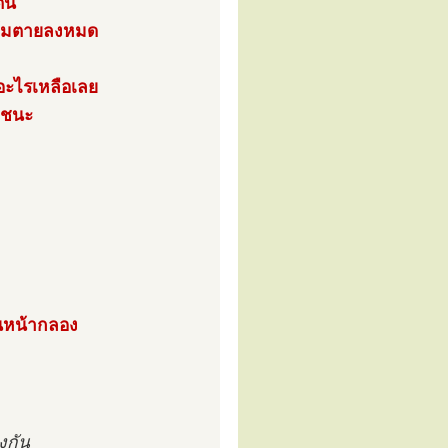
ตน
จนล้มตายลงหมด
ีอะไรเหลือเลย
ายชนะ
็นหน้ากลอง
งกัน