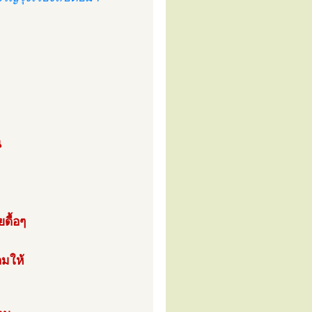
น
ยดื้อๆ
อมให้