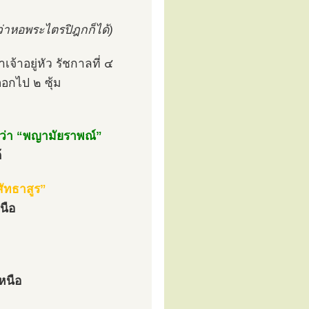
ว่าหอพระไตรปิฎกก็ได้)
้าอยู่หัว รัชกาลที่ ๔
อกไป ๒ ซุ้ม
ื่อว่า “พญามัยราพณ์”
้
าสัทธาสูร”
นือ
หนือ