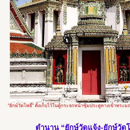
“ยักษ์วัดโพธิ์” ตั้งเก็บไว้ในตู้กระจกหน้าซุ้มประตูทางเข้าพร
ตำนาน “ยักษ์วัดแจ้ง-ยักษ์วัดโ