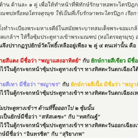
 ด้าน ด้านละ ๑ คู่ เพื่อให้ทำหน้าที่พิทักษ์รักษาหอพระไตรปิฎก
ณฑปหรือหอไตรจตุรมุข ใช้เป็นที่เก็บรักษาพระไตรปิฎก เรียก
ครั้งทำระเบียงพระมหาเจดีย์ในสมัยพระบาทสมเด็จพระจอมเกล้าเจ
รดเกล้าฯ ให้รื้อซุ้มประตูทางเข้าพระมณฑป (หอไตรจตุรมุข) อ
ันจึงปรากฏรูปยักษ์วัดโพธิ์เหลืออยู่เพียง ๒ คู่ ๔ ตนเท่านั้น คือ
กายสีแดง มีชื่อว่า “พญาแสงอาทิตย์”
กับ
ยักษ์กายสีเขียว มีช
ก็บไว้ในตู้กระจกหน้าซุ้มประตูทางเข้าฯ ทางทิศตะวันตกเฉียงใต
กายสีเทา มีชื่อว่า “พญาขร”
กับ
ยักษ์กายสีเนื้อ มีชื่อว่า “พญ
ก็บไว้ในตู้กระจกหน้าซุ้มประตูทางเข้าฯ ทางทิศตะวันตกเฉียงเห
้มประตูทางเข้าฯ ด้านที่รื้อออกไป ๒ ซุ้มนั้น
มเป็นยักษ์มีชื่อว่า “สหัสเดชะ” กับ “ทศกัณฐ์”
ก็บไว้ในตู้กระจกหน้าซุ้มประตูทางเข้าฯ ทางทิศตะวันออกเฉียงเ
ษ์มีชื่อว่า “อินทรชิต” กับ “สุริยาภพ”