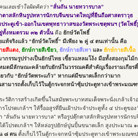
นเลยเข้าใจผิดคิดว่า
“ลั่นถัน นายทวารบาล”
ุ๊กตาสลักหินรูปทหารนักรบจีนขนาดใหญ่ที่ยืนถือศาสตราวุธ
ุ้มประตูเข้า-ออกในเขตพุทธาวาสของวัดพระเชตุพนฯ (วัดโพธิ์
อยู่ทั้งหมดรวม ๓๒ ตัวนั้น
คือ
ยักษ์วัดโพธิ์
แท้จริงแล้ว “ยักษ์วัดโพธิ์” มีเพียง ๒ คู่ ๔ ตนเท่านั้น คือ
กายสีแดง,
ยักษ์กายสีเขียว,
ยักษ์กายสีเทา
และ
ยักษ์กายสีเนื้อ
มากรรมรูปร่างเป็นยักษ์ไทย เขี้ยวแหลมโง้ง มือทั้งสองกุมไม้
ั้งหมดมีลักษณะคล้ายกับยักษ์ในวรรณคดีสำคัญเรื่องรามเกียรติ์
ดียวกับ “ยักษ์วัดพระแก้ว” หากแต่มีขนาดเล็กกว่ามาก
นสามารถตั้งเก็บไว้ในตู้กระจกหน้าซุ้มประตูทางเข้าพระมณฑป
ระวัติการสร้างเกิดขึ้นในสมัยพระบาทสมเด็จพระนั่งเกล้าเจ้าอยู
การโปรดเกล้าฯ ให้รื้ออสูรที่ยืนเฝ้าประจำประตูทั้ง ๔ ประตูขอ
ำ “ลั่นถัน นายทวารบาล” หรือรูปตุ๊กตาสลักหินรูปทหารนักร
้ได้โปรดเกล้าฯ ให้หล่อรูปยักษ์ปูนปั้นขนาดเล็ก สูงประมาณ
น ๘ ตน
ตั้งเก็บไว้ในตู้กระจกหน้าซุ้มประตูทางเข้าพระมณฑป