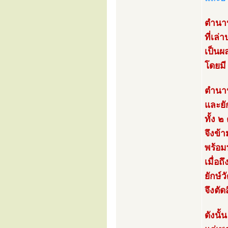
ตำนาน
ที่เล่
เป็นผล
โดยมี 
ตำนานก
และยัก
ทั้ง ๒
จึงข้
พร้อมท
เมื่อถ
ยักษ์
จึงตั
ดังนั้