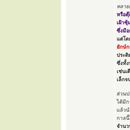
หลายค
หรือต
เฝ้าซ
ซึ่งมี
แต่โดย
ยักษ์
ประติ
ซึ่งท
เช่นเ
เล็กจ
ส่วนป
ได้มี
แล้วน
กาลนี
จำนว