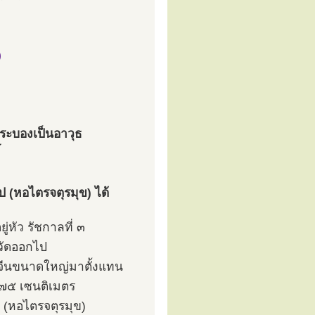
)
กระบองเป็นอาวุธ
 (หอไตรจตุรมุข) ได้
่หัว รัชกาลที่ ๓
งวัดออกไป
บจีนขนาดใหญ่มาตั้งแทน
 ๑๗๕ เซนติเมตร
 (หอไตรจตุรมุข)