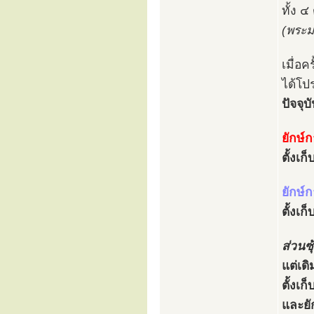
ทั้ง ๔
(พระม
เมื่อ
ได้โป
ปัจจุบ
ยักษ์
ตั้งเ
ยักษ์
ตั้งเ
ส่วนซุ
แต่เดิ
ตั้งเ
และยัก