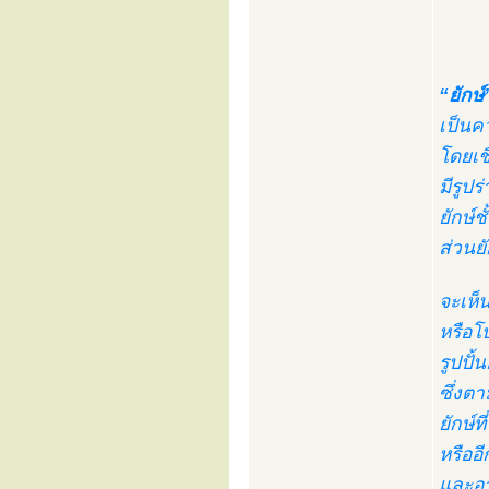
“ยักษ์
เป็นค
โดยเชื
มีรูป
ยักษ์
ส่วนยั
จะเห็
หรือโ
รูปปั้
ซึ่งต
ยักษ์
หรืออ
และอาค