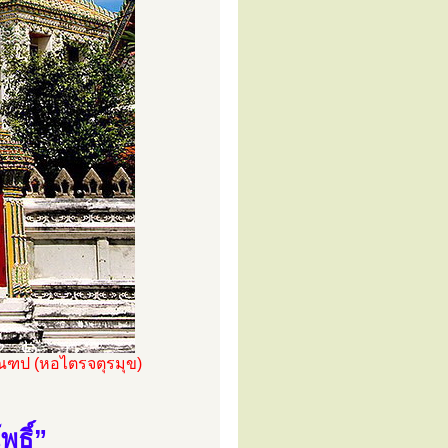
ะมณฑป (หอไตรจตุรมุข)
พธิ์”