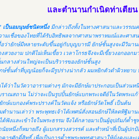
และตำนานกำเนิดท่าเตีย
” เป็นอมนุษย์ชนิดหนึ่ง
มีกล่าวถึงทั้งในทางศาสนาและวรรณค
วามเชื่อของไทยที่ได้รับอิทธิพลจากศาสนาพราหมณ์และศาสน
่อว่ายักษ์มีหลายระดับขึ้นอยู่กับบุญบารมี ยักษ์ชั้นสูงจะมีวิมา
ร่างสวยงาม ปกติไม่เห็นเขี้ยว เวลาโกรธจึงจะมีเขี้ยวงอกออกม
ชั้นกลางส่วนใหญ่จะเป็นบริวารของยักษ์ชั้นสูง
กษ์ชั้นต่ำที่บุญน้อยก็จะมีรูปร่างน่ากลัว ผมหยิกตัวดำผิวหยาบ น
นได้ว่าในวัดวาอารามต่างๆ มักจะมียักษ์มาประกอบเป็นส่วนหนึ
บราณสถาน ไม่ว่าจะเป็นรูปปั้นยักษ์แบกพระเจดีย์ในวัดพระแก้
นยักษ์แบกองค์พระปรางค์ในวัดแจ้ง หรือยักษ์วัดโพธิ์ เป็นต้น
ามตำนานเล่าว่า พระพุทธเจ้าได้เทศน์สั่งสอนยักษ์ให้ลดทิฐิมาน
ที่ได้ฟังและเข้าใจในพระธรรม จึงได้กลายมาเป็นผู้อุปถัมภ์ค้ำ
ีกนัยหนึ่งก็หมายถึง ผู้แบกสรวงสวรรค์ และทำหน้าที่เป็นผู้ปก
ารศักดิ์สิทธิ์ เพื่อเป็นการค้ำชูพระพุทธศาสนาให้มั่งคงและเจร