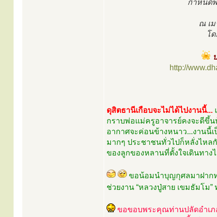
กำหนดพิ
ณ เมร
โดย
ป
http://www.d
ดุสิตธานีเกือบจะไม่ได้ไปงานนี้...
กราบพ่อแม่ครูอาจารย์คงจะดีขึ้นบ้
อากาศจะค่อนข้างหนาว...งานนี้เ
มากๆ ประชาชนทั่วไปก็หลั่งไหลกั
ของลูกของหลานที่ตั้งใจเดินทางไ
ขอน้อมนำบุญกุศลมาฝากทุ
ช่วยงาน “หลวงปู่สาย เขมธัมโม” 
ขอขอบพระคุณท่านปลัดอำเภอบ