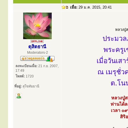
เมื่อ:
29 ม.ค. 2015, 20:41
หลวงปู่ส
ประมวลภ
ดุสิตธานี
พระครูเ
Moderators-2
เมื่อวันเ
ลงทะเบียนเมื่อ:
21 ก.ย. 2007,
ณ เมรุชั่
17:49
โพสต์:
1720
ต.โนน
ที่อยู่:
สุโขทัยธานี
หลวงปู่
ท่านได้ล
เวลา ๐๙
สิร