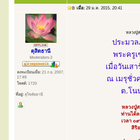
เมื่อ:
29 ม.ค. 2015, 20:41
หลวงปู่ส
ประมวลภ
ดุสิตธานี
พระครูเ
Moderators-2
เมื่อวันเ
ลงทะเบียนเมื่อ:
21 ก.ย. 2007,
ณ เมรุชั่
17:49
โพสต์:
1720
ต.โนน
ที่อยู่:
สุโขทัยธานี
หลวงปู่
ท่านได้ล
เวลา ๐๙
สิร