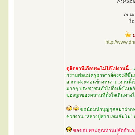
กำหนดพิ
ณ เมร
โดย
ป
http://www.d
ดุสิตธานีเกือบจะไม่ได้ไปงานนี้...
กราบพ่อแม่ครูอาจารย์คงจะดีขึ้นบ้
อากาศจะค่อนข้างหนาว...งานนี้เ
มากๆ ประชาชนทั่วไปก็หลั่งไหลกั
ของลูกของหลานที่ตั้งใจเดินทางไ
ขอน้อมนำบุญกุศลมาฝากทุ
ช่วยงาน “หลวงปู่สาย เขมธัมโม” 
ขอขอบพระคุณท่านปลัดอำเภอบ