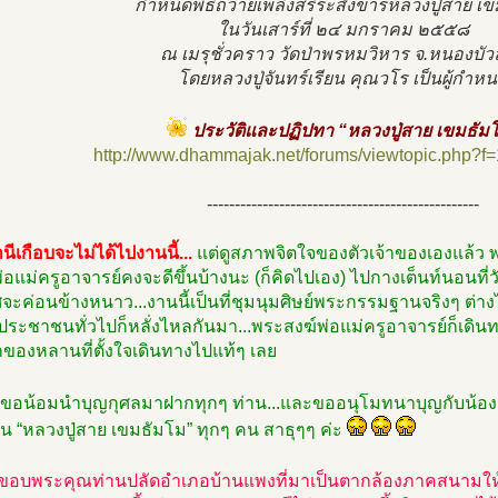
กำหนดพิธีถวายเพลิงสรีระสังขารหลวงปู่สาย เ
ในวันเสาร์ที่ ๒๔ มกราคม ๒๕๕๘
ณ เมรุชั่วคราว วัดป่าพรหมวิหาร จ.หนองบัว
โดยหลวงปู่จันทร์เรียน คุณวโร เป็นผู้กำห
ประวัติและปฏิปทา “หลวงปู่สาย เขมธัม
http://www.dhammajak.net/forums/viewtopic.php?f
-------------------------------------------------
านีเกือบจะไม่ได้ไปงานนี้...
แต่ดูสภาพจิตใจของตัวเจ้าของเองแล้ว ‪พ
อแม่ครูอาจารย์คงจะดีขึ้นบ้างนะ‬ (ก็คิดไปเอง) ไปกางเต็นท์นอนที่ว
จะค่อนข้างหนาว...งานนี้เป็นที่ชุมนุมศิษย์พระกรรมฐานจริงๆ ต่
ระชาชนทั่วไปก็หลั่งไหลกันมา...พระสงฆ์พ่อแม่ครูอาจารย์ก็เดิน
ของหลานที่ตั้งใจเดินทางไปแท้ๆ เลย‬
ขอน้อมนำบุญกุศลมาฝากทุกๆ ท่าน...และขออนุโมทนาบุญกับน้อ
น “หลวงปู่สาย เขมธัมโม” ทุกๆ คน สาธุๆๆ ค่ะ
ขอบพระคุณท่านปลัดอำเภอบ้านแพงที่มาเป็นตากล้องภาคสนามให้ 