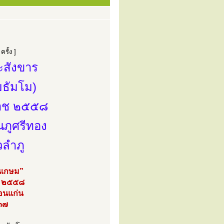
รั้ง ]
ะสังขาร
มธัมโม)
กราช ๒๕๕๘
นภูศรีทอง
วลำภู
ันเกษม”
คม ๒๕๕๘
อนแก่น
 ๓๗