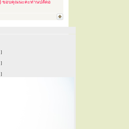
ด้) ขอบคุณนะคะท่านปลัดอ
 ]
 ]
 ]