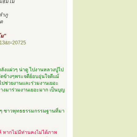
ขมธัมโม
ลำภู
นด
โม”
=13&t=20725
ลังแผ่วๆ น่าดู‬ ไปงานหลวงปู่ไป
ัดข้างๆพระจดีย์อบอุ่นใจดีแม้
างไปช่วยงานและร่วมงานเยอะ
ทางมาร่วมงานเยอะมาก ‪เป็นบุญ
งๆ ชาวพุทธธรรมกรรมฐานที่มา
หากไม่มีท่านคงไม่ได้ภาพ