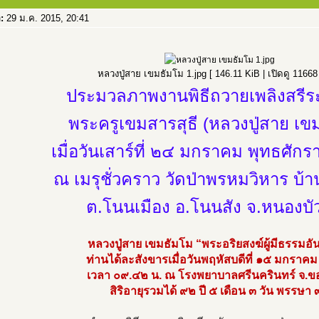
อ:
29 ม.ค. 2015, 20:41
หลวงปู่สาย เขมธัมโม 1.jpg [ 146.11 KiB | เปิดดู 11668 ค
ประมวลภาพงานพิธีถวายเพลิงสรีร
พระครูเขมสารสุธี (หลวงปู่สาย เข
เมื่อวันเสาร์ที่ ๒๔ มกราคม พุทธศั
ณ เมรุชั่วคราว วัดป่าพรหมวิหาร บ้า
ต.โนนเมือง อ.โนนสัง จ.หนองบั
หลวงปู่สาย เขมธัมโม “พระอริยสงฆ์ผู้มีธรรมอ
ท่านได้ละสังขารเมื่อวันพฤหัสบดีที่ ๑๕ มกรา
เวลา ๐๙.๔๒ น. ณ โรงพยาบาลศรีนครินทร์ จ.ข
สิริอายุรวมได้ ๙๒ ปี ๕ เดือน ๓ วัน พรรษา