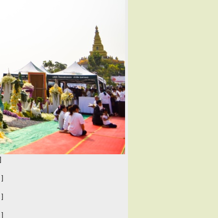
]
 ]
 ]
 ]