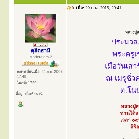
เมื่อ:
29 ม.ค. 2015, 20:41
หลวงปู่ส
ประมวลภ
ดุสิตธานี
พระครูเ
Moderators-2
เมื่อวันเ
ลงทะเบียนเมื่อ:
21 ก.ย. 2007,
ณ เมรุชั่
17:49
โพสต์:
1720
ต.โนน
ที่อยู่:
สุโขทัยธานี
หลวงปู่
ท่านได้ล
เวลา ๐๙
สิร