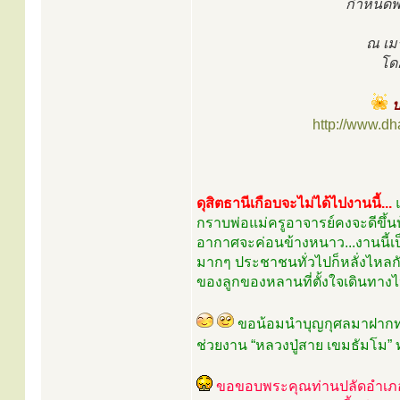
กำหนดพิ
ณ เมร
โดย
ป
http://www.d
ดุสิตธานีเกือบจะไม่ได้ไปงานนี้...
กราบพ่อแม่ครูอาจารย์คงจะดีขึ้นบ้
อากาศจะค่อนข้างหนาว...งานนี้เ
มากๆ ประชาชนทั่วไปก็หลั่งไหลกั
ของลูกของหลานที่ตั้งใจเดินทางไ
ขอน้อมนำบุญกุศลมาฝากทุ
ช่วยงาน “หลวงปู่สาย เขมธัมโม” 
ขอขอบพระคุณท่านปลัดอำเภอบ