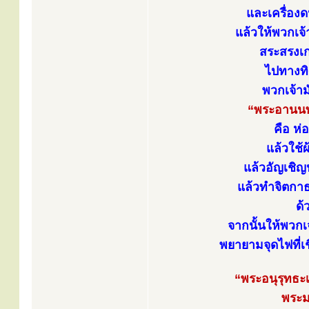
และเครื่องด
แล้วให้พวกเจ้
สระสรงเกล
ไปทางทิ
พวกเจ้าม
“พระอานนท
คือ ห่
แล้วใช้ผ
แล้วอัญเชิญ
แล้วทำจิตก
ด้
จากนั้นให้พวกเ
พยายามจุดไฟที่เ
“พระอนุรุทธะ
พระม