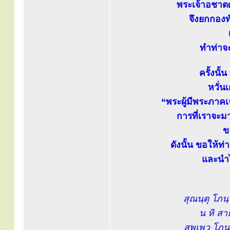
พระเจ้าอชาตศั
จึงยกกองท
ทำท่าจ
ครั้งนั
หวั่น
“พระผู้มีพระภาค
การที่เราจะม
ข
ดังนั้น ขอให้ท
และนำไ
สุณนฺตุ โภน
น หิ สา
สพฺเพว โภ