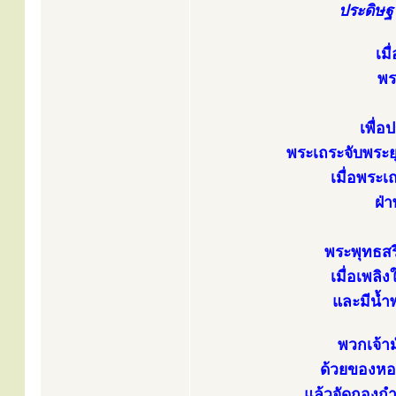
ประดิษฐ
เมื
พร
เพื่
พระเถระจับพระย
เมื่อพระเ
ฝ่
พระพุทธส
เมื่อเพลิ
และมีน้ำพ
พวกเจ้าม
ด้วยของหอ
แล้วจัดกองกำ