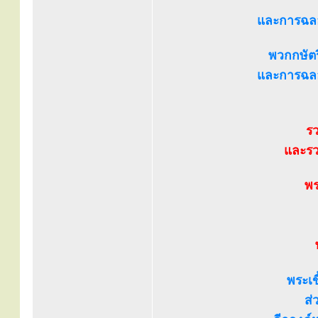
และการฉลอ
พวกกษัตริ
และการฉลอ
รว
และรว
พร
พระเข
ส่