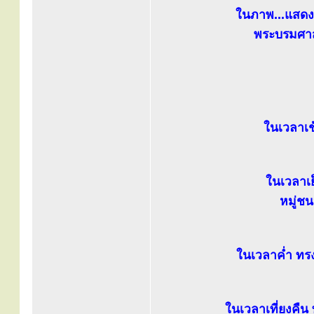
ในภาพ...แสด
พระบรมศาส
ในเวลาเช
ในเวลาเ
หมู่ช
ในเวลาค่ำ ทร
ในเวลาเที่ยงคื