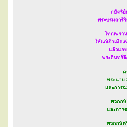
กษัตริย
พระบรมสารีริ
โทณพราหมณ
ให้แก่เจ้าเมือ
แล้วแอบ
พระอินทร์จ
คร
พระนามว
และการฉล
พวกกษัต
และการฉล
พวกกษัตริ