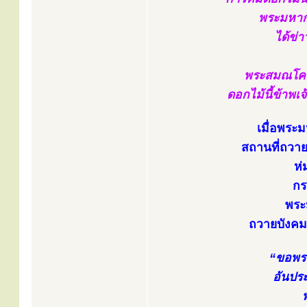
พระมหากั
ได้ข่
พระสมณโคดม
ดอกไม้นี้ข้าพเจ
เมื่อพระ
สถานที่ถวาย
ห่
กร
พระ
ถวายบังคมพ
“ขอพระ
อันประ