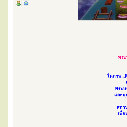
พระ
ในภาพ...ส
พระบร
และพุ
สถาน
เพื่