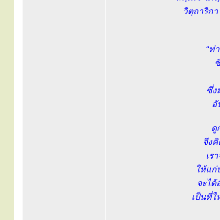
วิตฺถาริก
“ท่
ซ
ซึ่
อั
ดู
จึงค
เรา
ให้แก
จะได้
เป็นที่