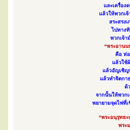
และเครื่องด
แล้วให้พวกเจ้
สระสรงเกล
ไปทางทิ
พวกเจ้าม
“พระอานนท
คือ ห่
แล้วใช้ผ
แล้วอัญเชิญ
แล้วทำจิตก
ด้
จากนั้นให้พวกเ
พยายามจุดไฟที่เ
“พระอนุรุทธะ
พระม