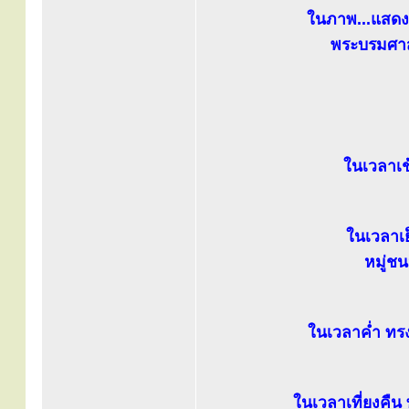
ในภาพ...แสด
พระบรมศาส
ในเวลาเช
ในเวลาเ
หมู่ช
ในเวลาค่ำ ทร
ในเวลาเที่ยงคื