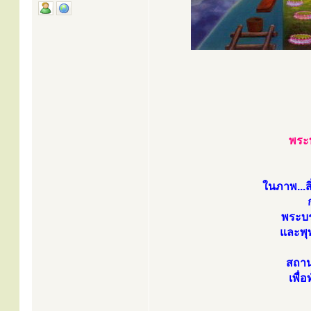
พระ
ในภาพ...ส
พระบร
และพุ
สถาน
เพื่