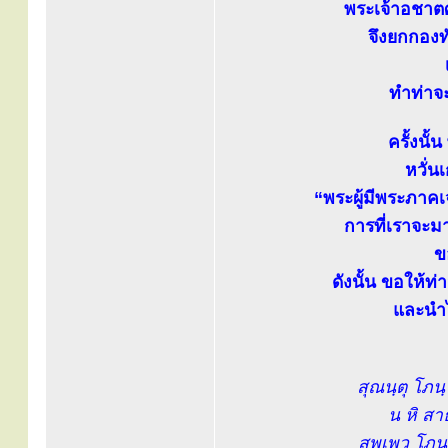
พระเจ้าอชาตศั
จึงยกกองท
ทำท่าจ
ครั้งนั
หวั่น
“พระผู้มีพระภาค
การที่เราจะม
ข
ดังนั้น ขอให้ท
และนำไ
สุณนฺตุ โภน
น หิ สา
สพฺเพว โภ