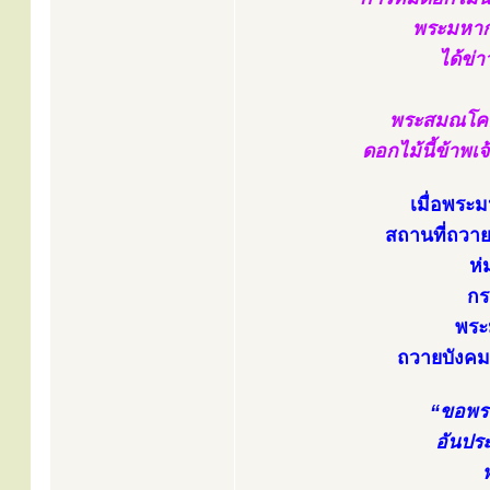
พระมหากั
ได้ข่
พระสมณโคดม
ดอกไม้นี้ข้าพเจ
เมื่อพระ
สถานที่ถวาย
ห่
กร
พระ
ถวายบังคมพ
“ขอพระ
อันประ