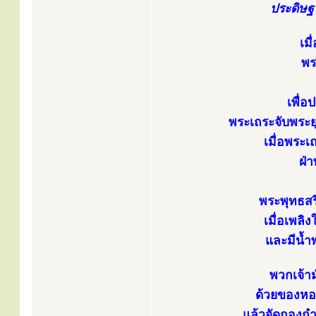
ประดิษฐ
เมื
พร
เพื่
พระเถระจับพระย
เมื่อพระเ
ฝ่
พระพุทธส
เมื่อเพลิ
และมีน้ำพ
พวกเจ้าม
ด้วยของหอ
แล้วจัดกองกำ