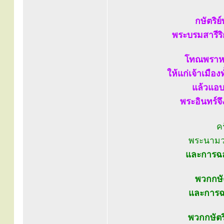
กษัตริย
พระบรมสารีริ
โทณพราหมณ
ให้แก่เจ้าเมือ
แล้วแอบ
พระอินทร์จ
คร
พระนามว
และการฉล
พวกกษัต
และการฉล
พวกกษัตริ