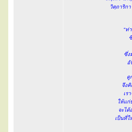
วิตฺถาริก
“ท่
ซ
ซึ่
อั
ดู
จึงค
เรา
ให้แก
จะได้
เป็นที่