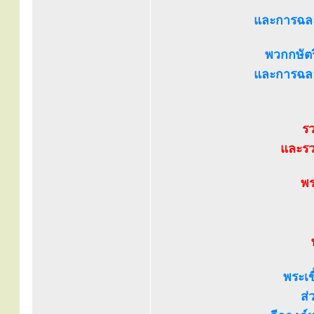
และการฉลอ
พวกกษัตริ
และการฉลอ
รว
และรว
พร
พระเข
ส่