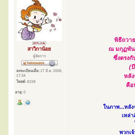
พิธีถวา
ณ มกุฏพันธ
สาวิกาน้อย
ผู้จัดการ
ซึ่งตรงก
(ป
ลงทะเบียนเมื่อ:
27 มี.ค. 2006,
หลัง
17:34
โพสต์:
8158
คือ
อายุ:
0
ในภาพ...หลัง
เหล่า
พวกเจ้