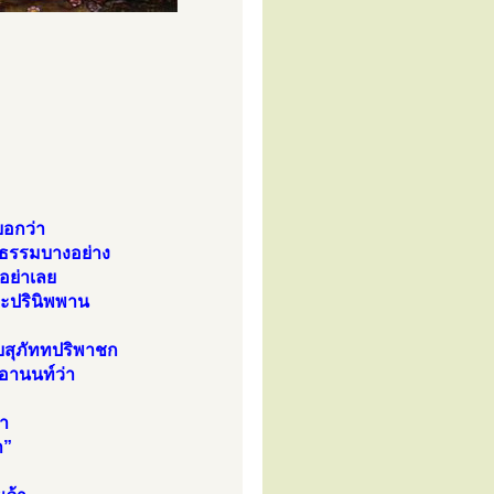
บอกว่า
าธรรมบางอย่าง
อย่าเลย
จะปรินิพพาน
บสุภัททปริพาชก
ะอานนท์ว่า
า
า”