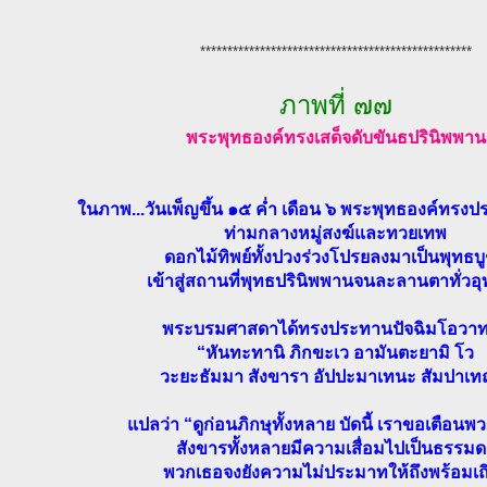
**************************************************
ภาพที่ ๗๗
พระพุทธองค์ทรงเสด็จดับขันธปรินิพพาน
ในภาพ...วันเพ็ญขึ้น ๑๕ ค่ำ เดือน ๖ พระพุทธองค์ทรง
ท่ามกลางหมู่สงฆ์และทวยเทพ
ดอกไม้ทิพย์ทั้งปวงร่วงโปรยลงมาเป็นพุทธบ
เข้าสู่สถานที่พุทธปรินิพพานจนละลานตาทั่วอ
พระบรมศาสดาได้ทรงประทานปัจฉิมโอวาท
“หันทะทานิ ภิกขะเว อามันตะยามิ โว
วะยะธัมมา สังขารา อัปปะมาเทนะ สัมปาเท
แปลว่า “ดูก่อนภิกษุทั้งหลาย บัดนี้ เราขอเตือนพ
สังขารทั้งหลายมีความเสื่อมไปเป็นธรรมด
พวกเธอจงยังความไม่ประมาทให้ถึงพร้อมเถ