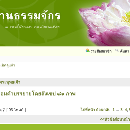
รายชื่อสมาชิก
ค้นหา
่เปิดดูแล้ว
พระพุทธเจ้า
พร้อมคำบรรยายโดยสังเขป ๘๑ ภาพ
มด
7
[ 93 โพสต์ ]
ไปที่หน้า
ย้อนกลับ
1
...
3
,
4
,
<<หัวข้อก่อนหน้า