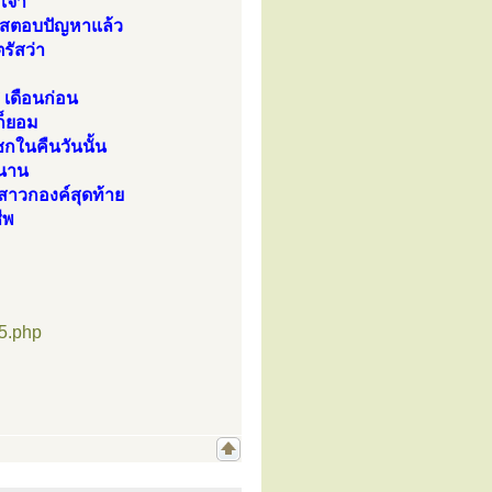
เจ้า
รัสตอบปัญหาแล้ว
รัสว่า
เดือนก่อน
ก็ยอม
กในคืนวันนั้น
่นาน
์สาวกองค์สุดท้าย
ีพ
5.php