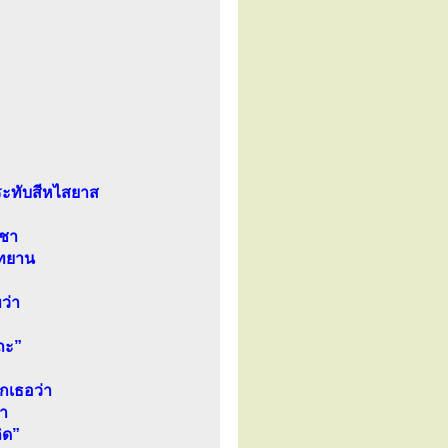
ประทับสีหไสยาส
ูชา
ุทยาน
ว่า
ถะ”
วกเธอว่า
า
ิด”