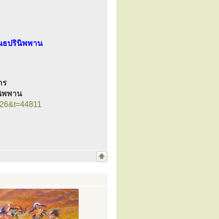
นธปรินิพพาน
าร
นิพพาน
=26&t=44811