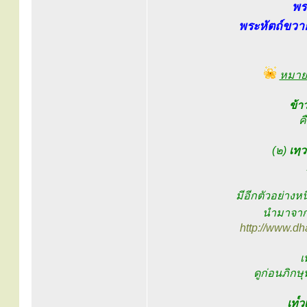
พร
พระหัตถ์ขวาย
หมาย
ข้า
ค
(๒)
เทฺ
มีอีกตัวอย่างห
นำมาจาก
http://www.d
เ
ดูก่อนภิกษุ
เท๎ว