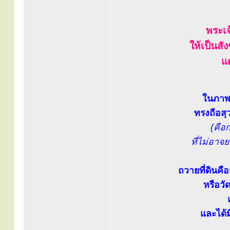
พระเ
ให้เป็นส
แด
ในภาพ.
ทรงถือสุ
(คือ
ที่ไม่อาจ
ถวายที่ดินคื
หรือวั
และได้ม