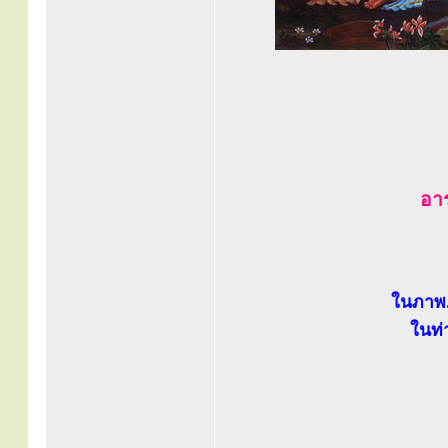
อา
ในภาพ.
ในท่