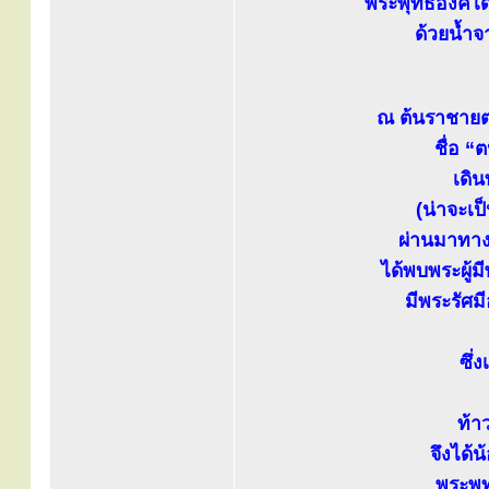
พระพุทธองค์ได
ด้วยน้ำ
ณ ต้นราชายตนะ
ชื่อ “
เดิ
(น่าจะเ
ผ่านมาทาง
ได้พบพระผู้
มีพระรัศมี
ซึ่
ท้า
จึงได้
พระพุท