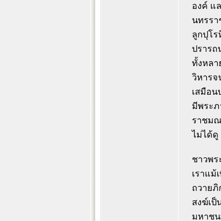
องค์ แล
นทรราช
ลูกปุโร
ปรารถน
ทั้งหลา
วิหารจน
เสมือนป
มีพระภา
ราชมณเฑ
ไม่ได้
ชาวพระน
เราแม้เ
ถวายภิ
สงฆ์เป็
มหาชนทั