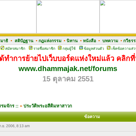
มาธิ
•
สติปัฏฐาน
•
กฎแห่งกรรม
•
นิทาน
•
หนังสือ
•
บทความ
•
กวีธร
สมัครสมาชิก
รายชื่อสมาชิก
กลุ่มผู้ใช้
ข้อมูลส่วนตัว
เช็คข้อความส่ว
ด้ทำการย้ายไปเว็บบอร์ดแห่งใหม่แล้ว คลิกที่น
www.dhammajak.net/forums
15 ตุลาคม 2551
รมจักร ::
»
ประวัติพระอสีติมหาสาวก
ข้อความ
 ก.ย. 2006, 8:13 am