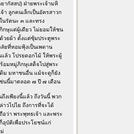
คยากัสสป) ฝ่ายพระเจ้ามหิ
้า ลูกคนเล็กเป็นอัครสาวก
ู่ในรัตนะ ๓ และทรง
ษุแต่ผู้เดียว ไม่ยอมให้ชน
ด้วยผ้า ตั้งแต่ซุ้มประตูพระ
ัยที่หอมฟุ้งเป็นเพดาน
ินแล้ว โปรยดอกไม้ ให้พระผู้
อมหมู่ภิกษุเสด็จไปสู่พระ
ิม มหาชนอื่น แม้จะดูก็ยัง
่นนี้มาตลอด ๗ ปี ๗ เดือน
เพียงนี้แล้ว ถึงวันนี้ พวก
ล่าวไปไย ถึงการที่จะได้
ือว่า พระพุทธเจ้า และพระ
็อุบัติเพื่อประโยชน์แก่
ม่