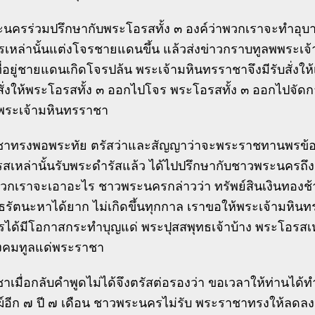
นครร่วมปรึกษากับพระโอรสทั้ง ๓ องค์ว่าพวกเราจะทำอุบา
หล่านั้นแต่งโจรชายแดนขึ้น แล้วส่งข่าวกราบทูลพพระเจ้า
ี่อยู่ชายแดนเกิดโจรปล้น พระเจ้ามหินทรราชาจึงมีรับสั่งให้
บสั่งให้พระโอรสทั้ง ๓ ออกไปโจร พระโอรสทั้ง ๓ ออกไปจั
พระเจ้ามหินทรราชา
าทรงพอพระทัย ตรัสว่าและสัญญาว่าจะพระราชทานพรข้อหน
สเหล่านั้นรับพระดำรัสแล้ว ได้ไปปรึกษากับชาวพระนครถึงเ
วกเราจะเอาอะไร ชาวพระนครกล่าวว่า ทรัพย์สินเงินทองช้า
ธรัตนะหาได้ยาก ไม่เกิดขึ้นทุกกาล เราขอให้พระเจ้ามหิ
ได้มีโอกาสกระทำบุญแด่ พระปุสสพุทธเจ้าบ้าง พระโอรสเหล่
งคมทูลแด่พระราชา
เมื่อกลับคำพูดไม่ได้จึงตรัสต่อรองว่า ขอเวลาให้ท่านได้
อีก ๗ ปี ๗ เดือน ชาวพระนครไม่รับ พระราชาทรงให้ลดลงอย่าง