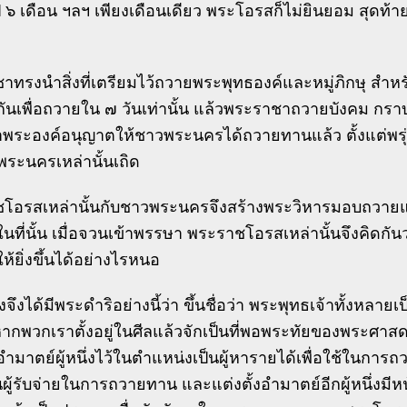
ปี ๖ เดือน ฯลฯ เพียงเดือนเดียว พระโอรสก็ไม่ยินยอม สุดท้
ทรงนำสิ่งที่เตรียมไว้ถวายพระพุทธองค์และหมู่ภิกษุ สำหร
นเพื่อถวายใน ๗ วันเท่านั้น แล้วพระราชาถวายบังคม กราบ
ข้าพระองค์อนุญาตให้ชาวพระนครได้ถวายทานแล้ว ตั้งแต่พรุ
พระนครเหล่านั้นเถิด
โอรสเหล่านั้นกับชาวพระนครจึงสร้างพระวิหารมอบถวายแ
ที่นั้น เมื่อจวนเข้าพรรษา พระราชโอรสเหล่านั้นจึงคิดกัน
้ยิ่งขึ้นได้อย่างไรหนอ
้งจึงได้มีพระดำริอย่างนี้ว่า ขึ้นชื่อว่า พระพุทธเจ้าทั้งหลา
ากพวกเราตั้งอยู่ในศีลแล้วจักเป็นที่พอพระทัยของพระศาสดา
งอำมาตย์ผู้หนึ่งไว้ในตำแหน่งเป็นผู้หารายได้เพื่อใช้ในการถ
นผู้รับจ่ายในการถวายทาน และแต่งตั้งอำมาตย์อีกผู้หนึ่งมีหน้าท