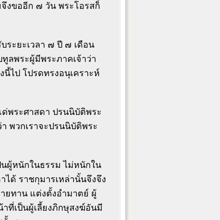
ายจึงขออีก ๗ วัน พระโอรสก็
ับระยะเวลา ๗ ปี ๗ เดือน
ทูลพระผู้มีพระภาคเจ้าว่า
่งนี้ไป โปรดทรงอนุเคราะห์
ด่พระศาสดา ปรนนิบัติพระ
ว่า พวกเราจะปรนนิบัติพระ
ยเป็นผู้หนักในธรรม ไม่หนักใน
ได้ ราชกุมารเหล่านั้นจึงจึง
วายทาน แต่งตั้งอำมาตย์ ผู้
ี่เป็นผู้เลี้ยงภิกษุสงฆ์อันมี