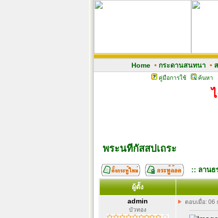
Home
•
กระดานสนทนา
•
ส
คู่มือการใช้
ค้นหา
ไ
พระนทีกัสสปเถระ
:: ลานธร
ผู้ตั้ง
admin
ตอบเมื่อ: 06
บัวทอง