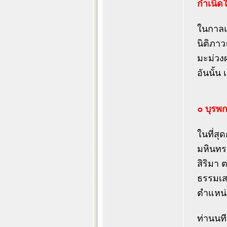
กำเนิด
ในกาลแห
นิติภา
มะม่วงผ
อันนั้
๐ บุรพ
ในที่สุ
มหินทร
สิริมา 
ธรรมเส
ตำแหน่
ท่านนที