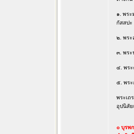
๑. พระม
กัสสปะ
๒. พระอ
๓. พระน
๔. พระค
๕. พระก
พระเถระ
อุปนิสั
๐ บุรพ