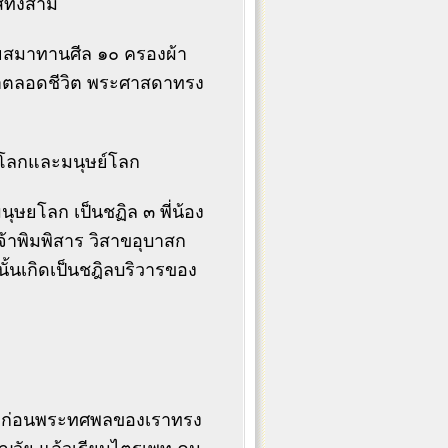
ทั้งสาม
ดยสมาทานศีล ๑๐ ครองผ้า
ดาตลอดชีวิต พระศาสดาทรง
ทวโลกและมนุษย์โลก
ุษยโลก เป็นชฏิล ๓ พี่น้อง
เจ้าพิมพิสาร วิสาขอุบาสก
้นเกิดเป็นชฎิลบริวารของ
์ ก่อนพระทศพลของเราทรง