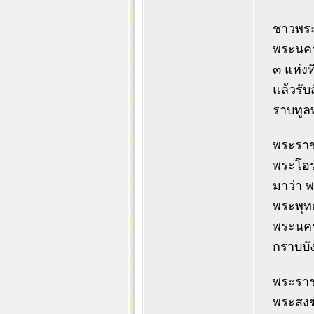
ชาวพระ
พระนครเ
๓ แห่งท
แล้วรั
ราบทูล
พระราช
พระโอร
มาว่า พ
พระพุท
พระนคร
กราบบั
พระราชา
พระสงฆ์