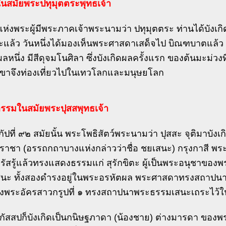
ในสมัยพระปทุมุตตระพุทธเจ้า
่งพระผู้มีพระภาคเจ้าพระนามว่า ปทุมุตตระ ท่านได้บังเกิด
วะแล้ว วันหนึ่งได้มองเห็นพระศาสดาเสด็จไป บิณฑบาตแล้ว 
ลหนึ่ง มีสีดุจมโนศิลา ซึ่งบังเกิดผลครั้งแรก ของต้นมะม่วง
น เขาจึงท่องเที่ยวไปในเทวโลกและมนุษยโลก
กรรมในสมัยพระปุสสพุทธเจ้า
ดกัปที่ ๙๒ สมัยนั้น พระโพธิสัตว์พระนามว่า ปุสสะ จุติมาบั
ราชา (อรรถกถาบางแห่งกล่าวว่าชื่อ ชยเสนะ) กรุงกาสี 
ตรัสรู้แล้วทรงแสดงธรรมแก่ สุรักขิตะ ผู้เป็นพระอนุชาของพร
นะ ทั้งสองดำรงอยู่ในพระอรหัตผล พระศาสดาทรงสถาปนาพ
งพระอัครสาวกรูปที่ ๑ ทรงสถาปนาพระธรรมเสนะเถระไว้ใน
กัสสปก็บังเกิดเป็นกนิษฐภาดา (น้องชาย) ต่างมารดา ของพระ