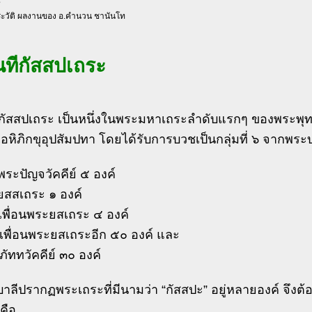
ะวัติ ผลงานของ อ.คำนวน ชานันโท
ทีกัสสปเถระ
กัสสปเถระ เป็นหนึ่งในพระมหาเถระลำดับแรกๆ ของพระพุทธ
เอหิภิกขุอุปสัมปทา โดยได้รับการบวชเป็นกลุ่มที่ ๖ จากพ
มพระปัญจวัคคีย์ ๕ องค์
ยสสเถระ ๑ องค์
มเพื่อนพระยสเถระ ๔ องค์
มเพื่อนพระยสเถระอีก ๕๐ องค์ และ
มภัททวัคคีย์ ๓๐ องค์
ลีปรากฏพระเถระที่มีนามว่า “กัสสปะ” อยู่หลายองค์ จึงต
 คือ