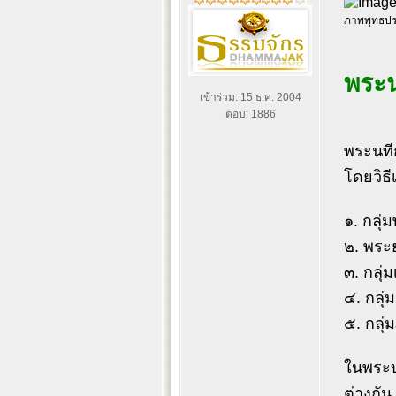
ภาพพุทธปร
พระน
เข้าร่วม: 15 ธ.ค. 2004
ตอบ: 1886
พระนที
โดยวิธี
๑. กลุ่
๒. พระ
๓. กลุ่
๔. กลุ่
๕. กลุ่
ในพระบา
ต่างกัน