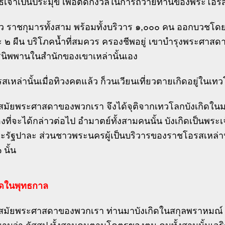
ธเจ้าเป็นประมุข เพื่อตัดกังวลในการถวายทานของพระโอรส
ล้ว ราชกุมารทั้งสาม พร้อมทั้งบริวาร ๑,๐๐๐ คน ออกบวชโ
 ๒ ผืน บริโภคน้ำที่สมควร ครองชีพอยู่ เขาบำรุงพระศาส
รินิพพานในสำนักของเขาเหล่านั้นเอง
เหล่านั้นเมื่อทิวงคตแล้ว ก็วนเวียนเที่ยวตายเกิดอยู่ในเ
สมัยพระศาสดาของพวกเรา จึงได้จุติจากเทวโลกบังเกิดในมน
องที่จะได้กล่าวต่อไป อำมาตย์ทั้งสามคนนั้น บังเกิดเป็นพระ
ะรัฐปาละ ส่วนชาวพระนครผู้เป็นบริวารของราชโอรสเหล่านั
 นั้น
ิดในพุทธกาล
นสมัยพระศาสดาของพวกเรา ท่านมาบังเกิดในสกุลพราหมณ