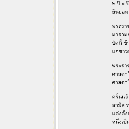
๒ ปี ๑ 
ยินยอม
พระราชา
มารวมกั
บัดนี้ 
แก่ชาว
พระราช
ศาสดาใน
ศาสดาให
ครั้นแล
อามิส ห
แต่งตั้
หนึ่งเป็