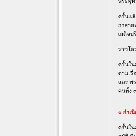
พระพุท
ครั้นแ
กาสายะ
เสด็จป
ราชโอรส
ครั้นใน
ตามเรื่
และ พร
คนทั้ง ๓
๐ กำเน
ครั้นใ