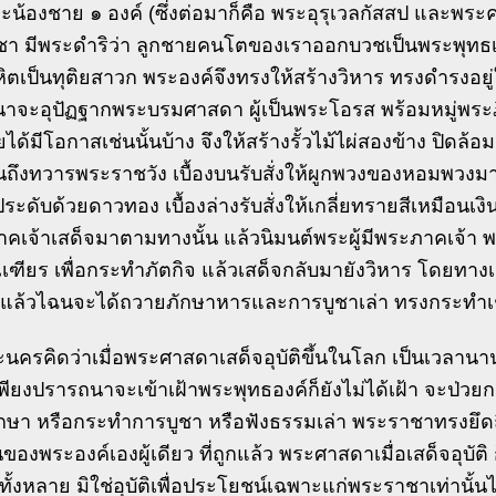
ะน้องชาย ๑ องค์ (ซึ่งต่อมาก็คือ พระอุรุเวลกัสสป และพระ
า มีพระดำริว่า ลูกชายคนโตของเราออกบวชเป็นพระพุทธเจ
หิตเป็นทุติยสาวก พระองค์จึงทรงให้สร้างวิหาร ทรงดำรงอย
าจะอุปัฏฐากพระบรมศาสดา ผู้เป็นพระโอรส พร้อมหมู่พระภิก
ยได้มีโอกาสเช่นนั้นบ้าง จึงให้สร้างรั้วไม้ไผ่สองข้าง ปิดล้อม
ถึงทวารพระราชวัง เบื้องบนรับสั่งให้ผูกพวงของหอมพวงมาล
ระดับด้วยดาวทอง เบื้องล่างรับสั่งให้เกลี่ยทรายสีเหมือนเง
คเจ้าเสด็จมาตามทางนั้น แล้วนิมนต์พระผู้มีพระภาคเจ้า พร้
ียร เพื่อกระทำภัตกิจ แล้วเสด็จกลับมายังวิหาร โดยทางเด
ดู แล้วไฉนจะได้ถวายภักษาหารและการบูชาเล่า ทรงกระทำเช
ครคิดว่าเมื่อพระศาสดาเสด็จอุบัติขึ้นในโลก เป็นเวลานานถึง
พียงปรารถนาจะเข้าเฝ้าพระพุทธองค์ก็ยังไม่ได้เฝ้า จะป่วยก
กษา หรือกระทำการบูชา หรือฟังธรรมเล่า พระราชาทรงยึดถ
นของพระองค์เองผู้เดียว ที่ถูกแล้ว พระศาสดาเมื่อเสด็จอุบัติ ก
้งหลาย มิใช่อุบัติเพื่อประโยชน์เฉพาะแก่พระราชาเท่านั้นไ