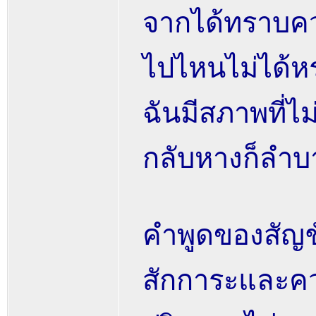
จากได้ทราบคว
ไปไหนไม่ได้หร
ฉันมีสภาพที่ไ
กลับหางก็ลำบา
คำพูดของสัญช
สักการะและควา