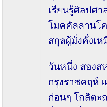
เรียนรู้ศิลปศ
โมคคัลลานโคตร
สกุลผู้มั่งคั่ง
วันหนึ่ง สอง
กรุงราชคฤห์ แต
ก่อนๆ โกลิตะถ