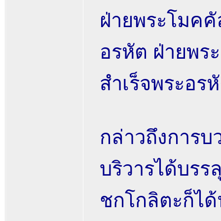
ฝ่ายพระโมคคัล
อรหัต ฝ่ายพระส
สำเร็จพระอรห
กล่าวถึงการบว
บริวารได้บรร
ชกโกลิตะก็ได