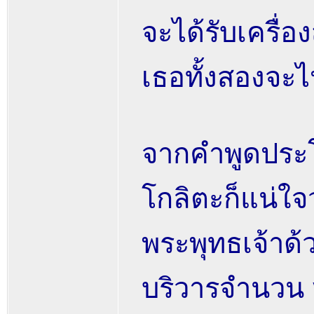
จะได้รับเครื
เธอทั้งสองจะ
จากคำพูดประโ
โกลิตะก็แน่ใจ
พระพุทธเจ้าด้
บริวารจำนวน 