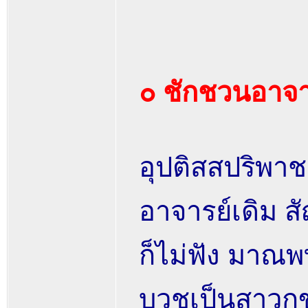
๐ ชักชวนอาจาร
อุปติสสปริพาช
อาจารย์เดิม สั
ก็ไม่ฟัง มาณพ
บวชเป็นสาวกขอ