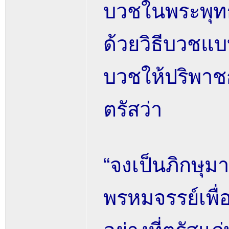
บวชในพระพุทธ
ด้วยวิธีบวชแบ
บวชให้ปริพาช
ตรัสว่า
“จงเป็นภิกษุม
พรหมจรรย์เพื่