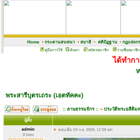
Home
•
กระดานสนทนา
•
สมาธิ
•
สติปัฏฐาน
•
กฎแห่งก
คู่มือการใช้
ค้นหา
สมัครสมาชิก
รายชื่อสมาชิก
ได้ทำการ
พระสารีบุตรเถระ (เอตทัคคะ)
:: ลานธรรมจักร ::
»
ประวัติพระอสีติ
ผู้ตั้ง
admin
ตอบเมื่อ: 04 ก.ย. 2006, 11:59 am
บัวทอง