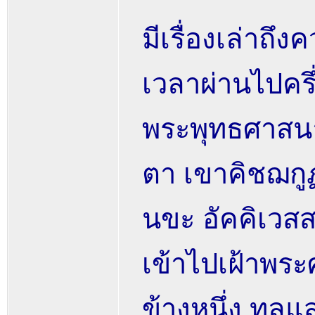
มีเรื่องเล่าถ
เวลาผ่านไปครึ
พระพุทธศาสนา)
ตา เขาคิชฌกูฏ
นขะ อัคคิเวสส
เข้าไปเฝ้าพระ
ข้างหนึ่ง ทูล