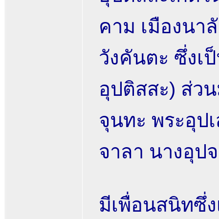
คาม เมืองนาล
วังคันตะ ซึ่งเ
อุปติสสะ) ส่ว
จุนทะ พระอุปเ
จาลา นางอุปจ
มีเพื่อนสนิทซึ่