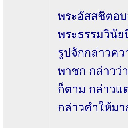
พระอัสสชิตอบว่
พระธรรมวินัย
รูปจักกล่าวคว
พาชก กล่าวว่า
ก็ตาม กล่าวแ
กล่าวคำให้มา