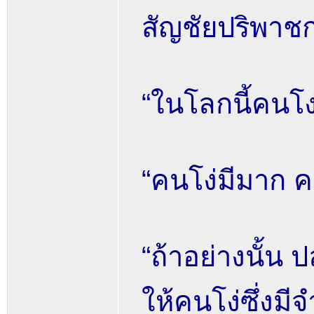
สัญชัยปริพาชก
“ในโลกนี้คนโ
“คนโง่มีมาก 
“ถ้าอย่างนั้น
ให้คนโง่ซึ่งม