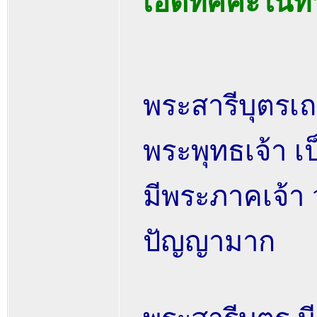
เอตทัคคะในทา
พระสารีบุตรเถ
พระพุทธเจ้า เ
มีพระภาคเจ้า ว
ปัญญามาก