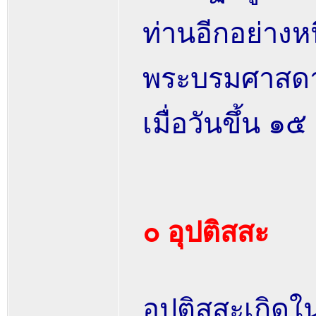
ท่านอีกอย่างหน
พระบรมศาสดาว
เมื่อวันขึ้น 
๐ อุปติสสะ
อุปติสสะเกิด