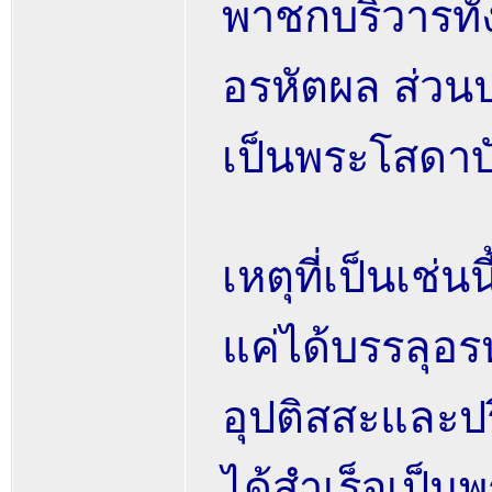
พาชกบริวารทั้ง
อรหัตผล ส่วน
เป็นพระโสดาบั
เหตุที่เป็นเช
แค่ได้บรรลุอร
อุปติสสะและ
ได้สำเร็จเป็น