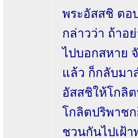
พระอัสสชิ ตอบว
กล่าวว่า ถ้าอย่
ไปบอกสหาย จั
แล้ว ก็กลับม
อัสสชิให้โกลิ
โกลิตปริพาชก
ชวนกันไปเฝ้