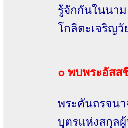
รู้จักกันในนา
โกลิตะเจริญวัย
๐ พบพระอัสสช
พระคันถรจนาจ
บุตรแห่งสกุลผู