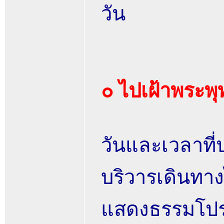
วัน
๐ ไปเฝ้าพระพุ
วันและเวลาที
บริวารเดินทาง
แสดงธรรมโปรด