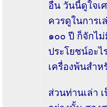
อื่น วันนี้ดูใจ
ควรดูในการเล่น
๑๐๐ ปี ก็จักไม
ประโยชน์อะไ
เครื่องพ้นสำห
ส่วนท่านเล่า เ