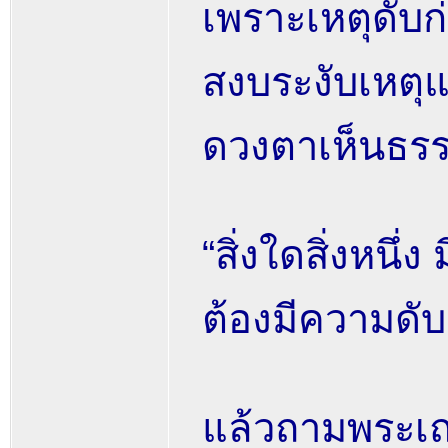
เพราะเหตุดับก
สงบระงับเหตุแห
ดวงตาเห็นธรร
“สิ่งใดสิ่งหนึ่
ต้องมีความดั
แล้วถามพระเถ