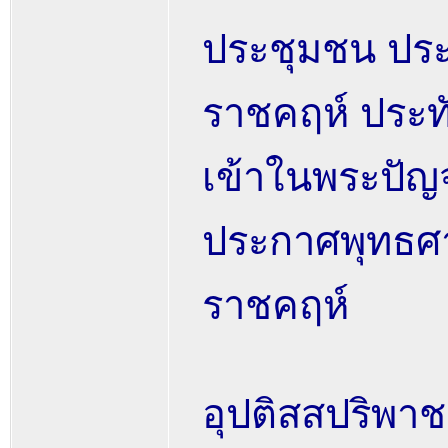
ประชุมชน ประ
ราชคฤห์ ประทับ
เข้าในพระปัญจ
ประกาศพุทธศา
ราชคฤห์
อุปติสสปริพา