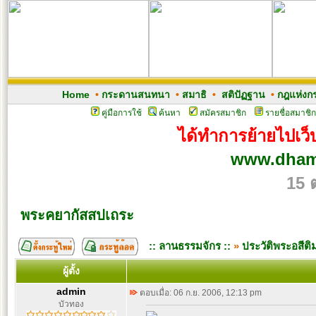
Home
•
กระดานสนทนา
•
สมาธิ
•
สติปัฏฐาน
•
กฎแห่งก
คู่มือการใช้
ค้นหา
สมัครสมาชิก
รายชื่อสมาชิก
ได้ทำการย้ายไปเว็บ
www.dham
15 
พระคยากัสสปเถระ
:: ลานธรรมจักร ::
»
ประวัติพระอสีต
ผู้ตั้ง
admin
ตอบเมื่อ: 06 ก.ย. 2006, 12:13 pm
บัวทอง