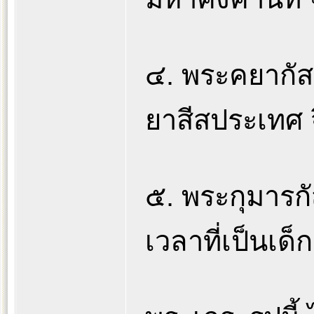
๔. พระคยากัสส
ยาสีสประเทศ จ
๕. พระกุมารก
เวลาที่เป็นเด็ก