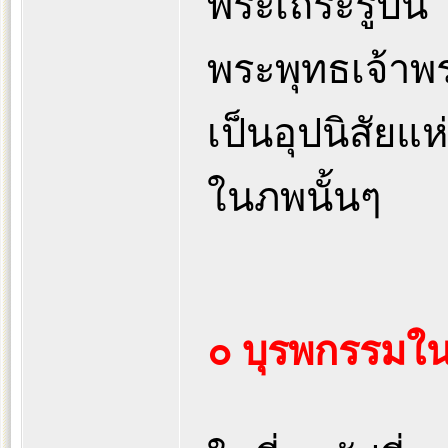
พระเถระรูปนี้
พระพุทธเจ้าพร
เป็นอุปนิสัยแ
ในภพนั้นๆ
๐ บุรพกรรมใน