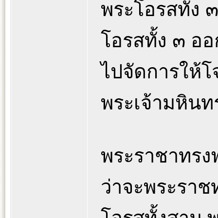
พระโอรสทั้ง ๓ 
โอรสทั้ง ๓ อ
ไปจัดการให้โ
พระเจ้ามหิน
พระราชาทรงพ
ว่าจะพระราชท