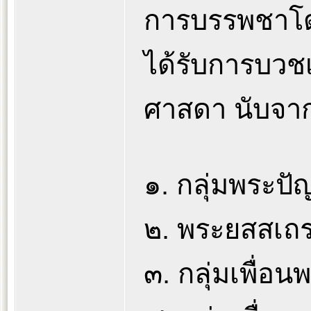
การบรรพชาโดย
ได้รับการบวชเ
ศาสดา นับจา
๑. กลุ่มพระปัญ
๒. พระยสสเถร
๓. กลุ่มเพื่อ