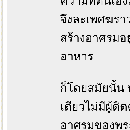
ความที่ตนเองม
จึงละเพศฆรา
สร้างอาศรมอยู
อาหาร
ก็โดยสมัยนั้น
เดียวไม่มีผู้ต
อาศรมของพระด