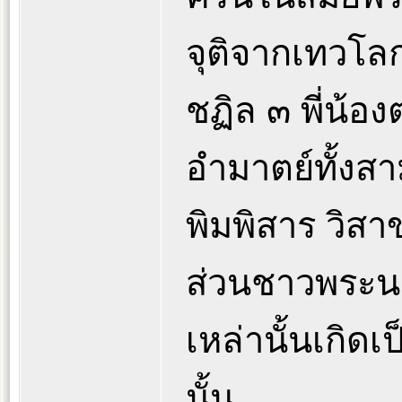
จุติจากเทวโล
ชฏิล ๓ พี่น้อง
อำมาตย์ทั้งสา
พิมพิสาร วิส
ส่วนชาวพระนค
เหล่านั้นเกิด
นั้น