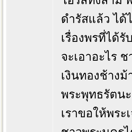
โอรสทั้งสาม 
ดำรัสแล้ว ได
เรื่องพรที่ได
จะเอาอะไร ชา
เงินทองช้างม้
พระพุทธรัตนะห
เราขอให้พระ