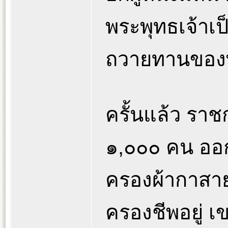
พระพุทธเจ้าเป
ถวายทานของพ
ครั้นแล้ว ราชก
๑,๐๐๐ คน ออ
ครองผ้ากาสาย
ครองชีพอยู่ 