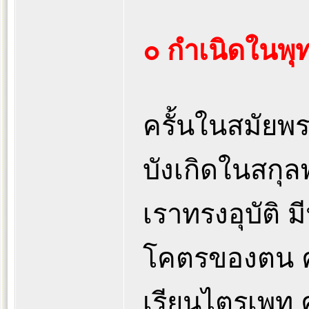
๐ กำเนิดในพุ
ครั้นในสมัย
บังเกิดในสก
เราทรงอุบัติ 
โคตรของตน คน
เรียนไตรเพท