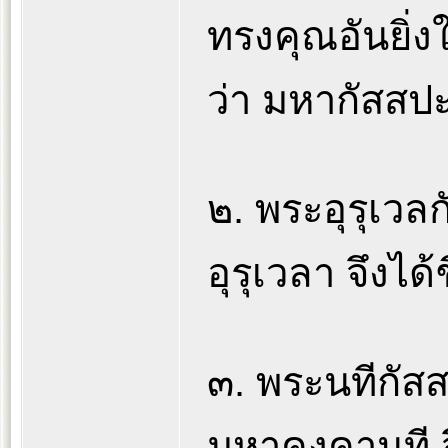
ทรงคุณอันยิ่ง
ว่า มหากัสสป
๒. พระอุรุเว
อุรุเวลา จึงได้
๓. พระนทีกัสสป
มหาคงคานที จึ