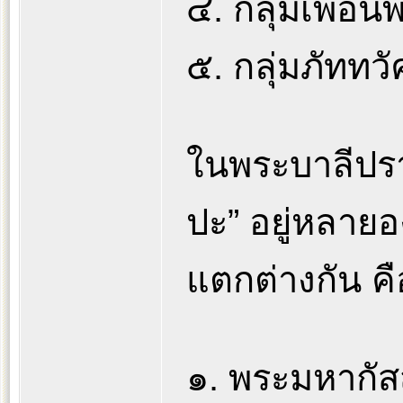
๔. กลุ่มเพื่อ
๕. กลุ่มภัททวั
ในพระบาลีปรา
ปะ” อยู่หลายอ
แตกต่างกัน คื
๑. พระมหากัส