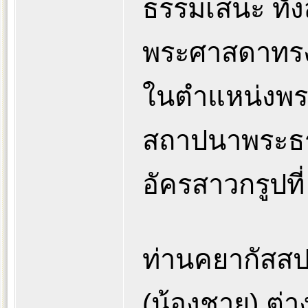
ธรรมเสนะ ทั้
พระศาสดาทรง
ในตำแหน่งพระ
สถาปนาพระธร
อัครสาวกรูปที่
ท่านคยากัสสป
(น้องชาย) ต่