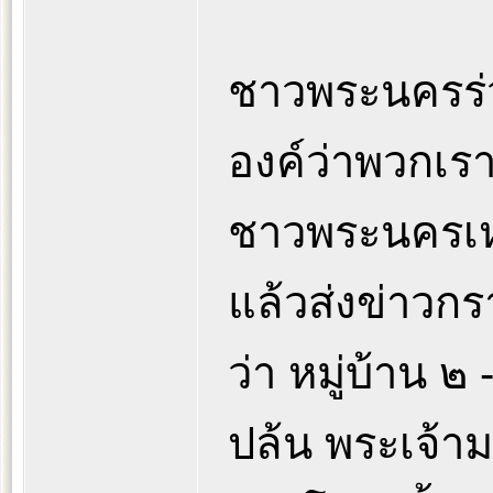
ชาวพระนครร่ว
องค์ว่าพวกเรา
ชาวพระนครเหล
แล้วส่งข่าวก
ว่า หมู่บ้าน ๒
ปล้น พระเจ้ามห