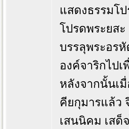
แสดงธรรมโปรด
โปรดพระยสะ 
บรรลุพระอรหั
องค์จาริกไปเพ
หลังจากนั้นเ
คียกุมารแล้ว 
เสนนิคม เสด็