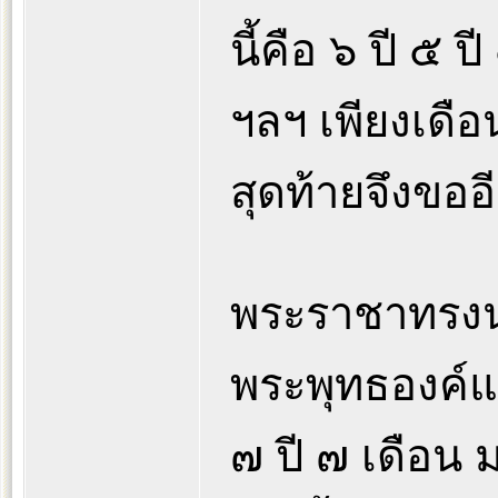
นี้คือ ๖ ปี ๕ ปี
ฯลฯ เพียงเดือ
สุดท้ายจึงขออ
พระราชาทรงนำส
พระพุทธองค์แ
๗ ปี ๗ เดือน 