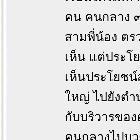
คน คนกลาง ๓๐
สามพี่น้อง ตร
เห็น แต่ประโยช
เห็นประโยชน์
ใหญ่ ไปยังตำ
กับบริวารของต
คนกลางไปบวชที