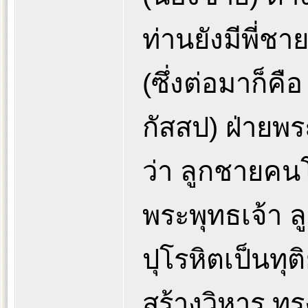
ท่านยังมีพี่ช
(ซึ่งต่อมาก็ค
กัสสป) ฝ่ายพ
ว่า ลูกชายค
พระพุทธเจ้า ล
ปุโรหิตเป็นทุ
สร้างวิหาร ท