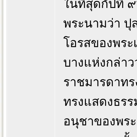
ในที่สุดกัปที่ 
พระนามว่า ปุส
โอรสของพระเ
บางแห่งกล่าวว
ราชมารดาทรงพร
ทรงแสดงธรรมแก
อนุชาของพระอง