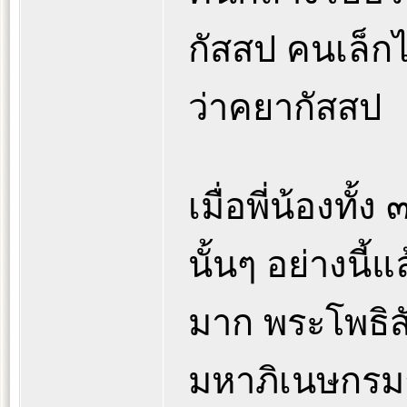
กัสสป คนเล็กไ
ว่าคยากัสสป
เมื่อพี่น้องทั้ง
นั้นๆ อย่างนี้
มาก พระโพธิส
มหาภิเนษกรมณ