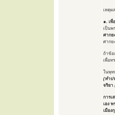
เหตุผล
๑. เพื
เป็นพ
ศากยะ
ศากย
ถ้าข้อ
เพื่อ
ในพุทธ
(ทำปร
จริยา
การเส
เอง พ
เมืองก