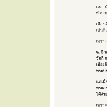
เหล่า
ทำบุญ
เมือง
เป็นท
เพราะต
๒. อีก
วัตถี 
เมืองอ
พระบร
แต่เมื
พระอง
ได้ง่า
เพราะ