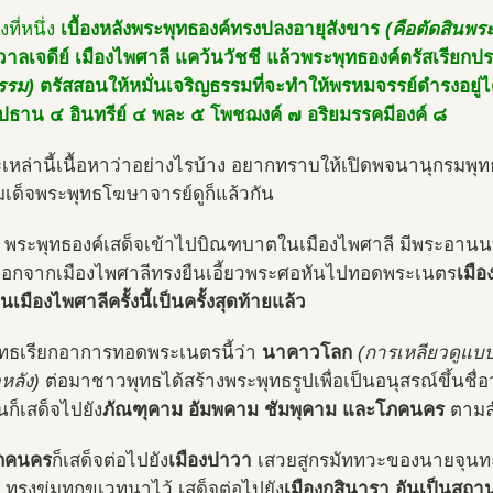
องที่หนึ่ง
เบื้องหลังพระพุทธองค์ทรงปลงอายุสังขาร
(คือตัดสินพร
าลเจดีย์ เมืองไพศาลี แคว้นวัชชี แล้วพระพุทธองค์ตรัสเรียก
รรม)
ตรัสสอนให้หมั่นเจริญธรรมที่จะทำให้พรหมจรรย์ดำรงอยู่ไ
ปปธาน ๔ อินทรีย์ ๔ พละ ๕ โพชฌงค์ ๗ อริยมรรคมีองค์ ๘
เหล่านี้เนื้อหาว่าอย่างไรบ้าง อยากทราบให้เปิดพจนานุกรมพ
เด็จพระพุทธโฆษาจารย์ดูก็แล้วกัน
ช้า พระพุทธองค์เสด็จเข้าไปบิณฑบาตในเมืองไพศาลี มีพระอาน
ออกจากเมืองไพศาลีทรงยืนเอี้ยวพระศอหันไปทอดพระเนตร
เมือ
นเมืองไพศาลีครั้งนี้เป็นครั้งสุดท้ายแล้ว
ทธเรียกอาการทอดพระเนตรนี้ว่า
นาคาวโลก
(การเหลียวดูแบ
หลัง)
ต่อมาชาวพุทธได้สร้างพระพุทธรูปเพื่อเป็นอนุสรณ์ขึ้นชื่อ
นก็เสด็จไปยัง
ภัณฑุคาม อัมพคาม ชัมพุคาม และโภคนคร
ตามล
ภคนคร
ก็เสด็จต่อไปยัง
เมืองปาวา
เสวยสูกรมัททวะของนายจุน
บ ทรงข่มทุกขเวทนาไว้ เสด็จต่อไปยัง
เมืองกุสินารา อันเป็นสถา