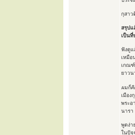
ประจิ
กุสาวด
สรุปแล
เป็นที
ฟังดูแ
เหมือ
เกณฑ์
ยาวนา
ผมก็คิ
เมือง
พระอาน
นารา
พูดง่า
ในปัจจ