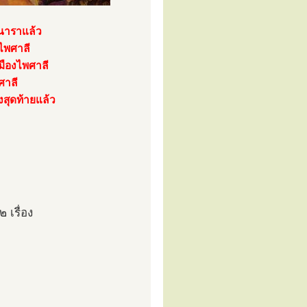
ินาราแล้ว
งไพศาลี
มืองไพศาลี
ศาลี
้งสุดท้ายแล้ว
 เรื่อง