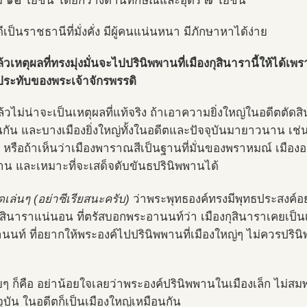
ม ๑๒ โยชน์ โดยกว้างด้านทักษิณและอุดร ๗ โยชน์
ีเป็นราชธานีที่มั่งคั่ง มีผู้คนแน่นหนา มีภักษาหาได้ง่าย
้วเหตุผลที่ทรงมุ่งมั่นจะไปปรินิพพานที่เมืองกุสินารานี้ให้ได้เพ
่ประทับของพระเจ้าจักรพรรดิ
ล้วไม่น่าจะเป็นเหตุผลที่แท้จริง ถ้าเอาความยิ่งใหญ่ในอดีตตัดส
นกัน และบางเมืองยิ่งใหญ่ทั้งในอดีตและปัจจุบันมายาวนาน เช่
 หรือถ้าเห็นว่าเมืองพาราณสีเป็นฐานที่มั่นของพราหมณ์ เมืองอ
น และเหมาะที่จะเสด็จดับขันธปรินิพพานได้
ดเล่นๆ (อย่าซีเรียสนะครับ)
ว่าพระพุทธองค์ทรงมีพุทธประสงค์อย่า
กุสินาราแน่นอน ที่ตรัสบอกพระอานนท์ว่า เมืองกุสินาราเคยเป็น
นท์ ที่อยากให้พระองค์ไปปรินิพพานที่เมืองใหญ่ๆ ไม่ควรปรินิพพ
ยๆ ก็คือ อย่าน้อยใจเลยว่าพระองค์ปรินิพพานในเมืองเล็ก ไม่สมพ
ุบัน ในอดีตก็เป็นเมืองใหญ่เหมือนกัน