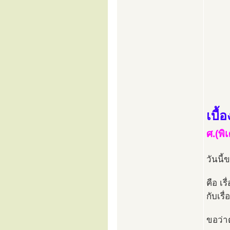
เบื
ศ.(พิ
วันนี้
คือ เร
กับเร
ขอว่า