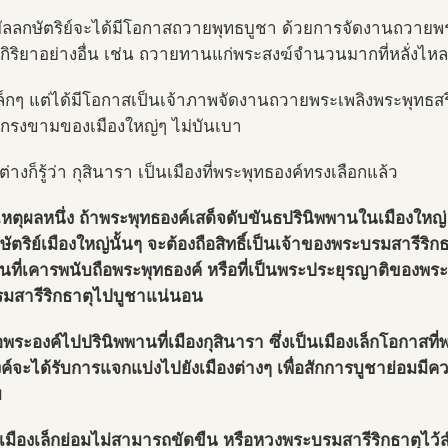
มัลลกษัตริย์จะได้มีโอกาสถวายพุทธบูชา ด้วยการจัดงานถวายพร
กิริยาอย่างอื่น เช่น ถวายทานแก่พระสงฆ์จำนวนมากที่หลั่งไห
เล็กๆ แต่ได้มีโอกาสเป็นเจ้าภาพจัดงานถวายพระเพลิงพระพุทธ
ี่เกรงขามของเมืองใหญ่ๆ ไม่บันเบา
่างก็รู้ว่า กุสินารา เป็นเมืองที่พระพุทธองค์ทรงเลือกแล้ว
เหตุผลหนึ่ง ถ้าพระพุทธองค์เสด็จดับขันธปรินิพพานในเมืองใหญ่
กษัตริย์เมืองใหญ่นั้นๆ จะต้องถือสิทธิ์เป็นเจ้าของพระบรมสารีริก
ื่นที่เคารพนับถือพระพุทธองค์ หรือที่เป็นพระประยุรญาติของพร
มสารีริกธาตุไปบูชาแน่นอน
่อพระองค์ไปปรินิพพานที่เมืองกุสินารา ซึ่งเป็นเมืองเล็กโอกาสท
ค์จะได้รับการแจกแบ่งไปยังเมืองต่างๆ เพื่อสักการบูชาย่อมมี
ย
เมืองเล็กย่อมไม่สามารถขัดขืน หรือหวงพระบรมสารีริกธาตุไว้