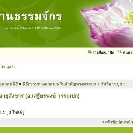
รายชื่อสมาชิก
ค้นหา
่เปิดดูแล้ว
ะศาสนพิธี
»
พิธีกรรมทางศาสนา-วันสำคัญทางศาสนา
»
วันวิสาขบูชา
อายุสังขาร (อ.เสฐียรพงษ์ วรรณปก)
มด
1
[ 3 โพสต์ ]
<<หัวข้อก่อนหน้า