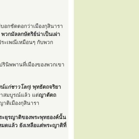
่บอกชัดดอกว่าเมืองกุสินารา
า
พวกมัลลกษัตริย์น่าเป็นเผ่า
ระเพณีเหมือนๆ กับพวก
ไปปรินิพพานที่เมืองของพวกเขา
น์แก่ชาวโลก)
พุทธัตถจริยา
สมบูรณ์แล้ว แต่
ญาตัตถ
าติเมืองกุสินารา
ประยุรญาติของพระพุทธองค์นั้น
ดแล้ว ยังเหลือแต่พระญาติที่