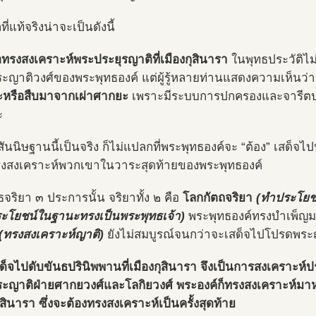
ที่แท้จริงน่าจะเป็นดังนี้
่อทรงสงเคราะห์พระประยุรญาติที่เมืองกุสินารา
ในพุทธประวัติไม
ระญาติวงศ์ของพระพุทธองค์ แต่ผู้รู้หลายท่านแสดงความเห็นว่
หรือสืบมาจากเผ่าศากยะ
เพราะมีระบบการปกครองและจารีตป
ะ
สันนิษฐานนี้เป็นจริง ก็ไม่แปลกที่พระพุทธองค์จะ “ต้อง” เสด็จ
ทรงสงเคราะห์พวกเขาในวาระสุดท้ายของพระพุทธองค์
จริยา ๓ ประการนั้น จริยาทั้ง ๒ คือ
โลกกัตถจริยา
(ทำประโยช
ะโยชน์ในฐานะทรงเป็นพระพุทธเจ้า)
พระพุทธองค์ทรงบำเพ็ญมา
(ทรงสงเคราะห์ญาติ)
ยังไม่สมบูรณ์จนกว่าจะเสด็จไปโปรดพระญ
ด็จไปดับขันธปรินิพพานที่เมืองกุสินารา จึงเป็นการสงเคราะห์
ระญาติฝ่ายศากยวงศ์และโลกิยวงศ์ พระองค์ก็ทรงสงเคราะห์มาหม
ุสินารา ซึ่งจะต้องทรงสงเคราะห์เป็นครั้งสุดท้าย