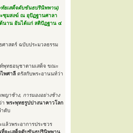
ะทัยเสด็จดับขันธปรินิพพาน)
ประชุมสงฆ์ ณ อุปัฏฐานศาลา
ด้นาน อันได้แก่ สติปัฏฐาน ๔
ุทธศาสตร์ ฉบับประมวลธรรม
นท์พุทธอนุชาตามเสด็จ ขณะ
งไพศาลี
ตรัสกับพระอานนท์ว่า
บพญาช้าง, การมองอย่างช้าง
ว่า
พระพุทธรูปปางนาคาวโลก
ำดับ
ทะแล้วพระอาการประชวร
นที่จะเสด็จดับขันธปรินิพพาน