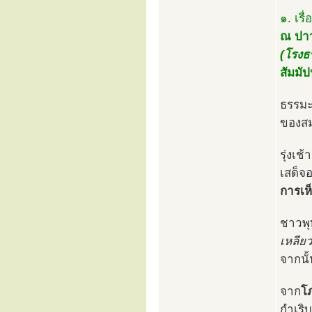
๑. เรื่
ณ ปาว
(โรงธ
สัมมั
ธรรมะ
ของสม
รุ่งเ
เสด็จ
การเห็
ชาวพุ
เหลียว
จากนั้
จาก
โ
กำเริ