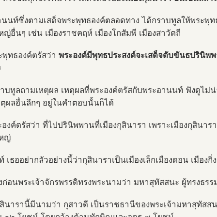
นนท์ซึ่งตามเสด็จพระพุทธองค์ตลอดทาง ได้กราบทูลให้พระพุทธอ
หญ่อื่นๆ เช่น เมืองราชคฤห์ เมืองโกสัมพี เมืองสาวัตถี
ะพุทธองค์ตรัสว่า
พระองค์มีพุทธประสงค์จะเสด็จดับขันธปรินิพพา
ะ
ราบทูลถามเหตุผล เหตุผลที่พระองค์ตรัสกับพระอานนท์ ฟังดูไม่น่
ตุผลอื่นลึกๆ อยู่ในคำตอบนั้นก็ได้
ะองค์ตรัสว่า ที่ไปปรินิพพานที่เมืองกุสินารา เพราะเมืองกุสิ
หญ่
 เธออย่ากลัวอย่างนี้ว่ากุสินาราเป็นเมืองเล็กเมืองดอน เมืองกิ่ง
งก่อนพระเจ้าจักรพรรดิทรงพระนามว่า มหาสุทัสสนะ ผู้ทรงธ
กุสินารานี้มีนามว่า กุสาวดี เป็นราชธานีของพระเจ้ามหาสุทั