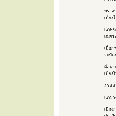
พระอา
เมืองใ
แต่พร
เฉพา
เมื่อก
จะมีเห
คือพร
เมืองใ
อานนท์
แต่ปา
เมือง