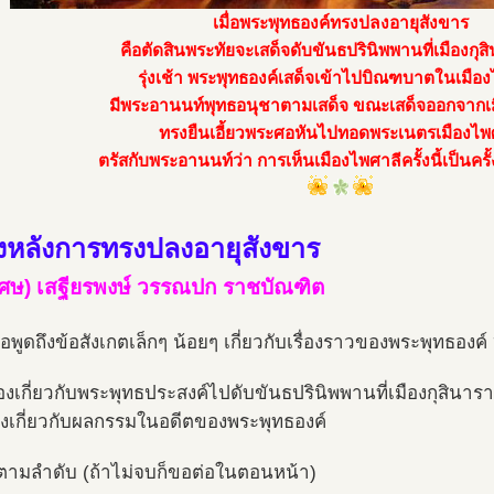
เมื่อพระพุทธองค์ทรงปลงอายุสังขาร
คือตัดสินพระทัยจะเสด็จดับขันธปรินิพพานที่เมืองกุส
รุ่งเช้า พระพุทธองค์เสด็จเข้าไปบิณฑบาตในเมือ
มีพระอานนท์พุทธอนุชาตามเสด็จ ขณะเสด็จออกจากเ
ทรงยืนเอี้ยวพระศอหันไปทอดพระเนตรเมืองไพ
ตรัสกับพระอานนท์ว่า การเห็นเมืองไพศาลีครั้งนี้เป็นครั
้องหลังการทรงปลงอายุสังขาร
เศษ) เสฐียรพงษ์ วรรณปก ราชบัณฑิต
ขอพูดถึงข้อสังเกตเล็กๆ น้อยๆ เกี่ยวกับเรื่องราวของพระพุทธองค์ ๒
ื่องเกี่ยวกับพระพุทธประสงค์ไปดับขันธปรินิพพานที่เมืองกุสินารา
ื่องเกี่ยวกับผลกรรมในอดีตของพระพุทธองค์
ตามลำดับ (ถ้าไม่จบก็ขอต่อในตอนหน้า)