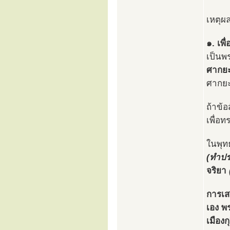
เหตุผล
๑. เพื
เป็นพ
ศากยะ
ศากย
ถ้าข้อ
เพื่อ
ในพุทธ
(ทำปร
จริยา
การเส
เอง พ
เมืองก