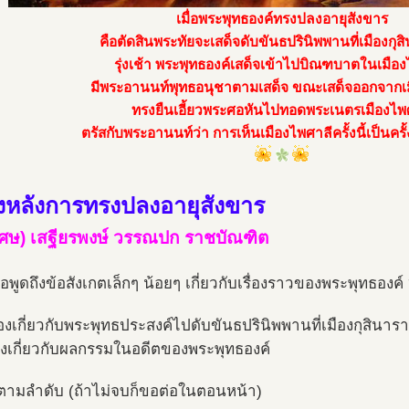
เมื่อพระพุทธองค์ทรงปลงอายุสังขาร
คือตัดสินพระทัยจะเสด็จดับขันธปรินิพพานที่เมืองกุส
รุ่งเช้า พระพุทธองค์เสด็จเข้าไปบิณฑบาตในเมือ
มีพระอานนท์พุทธอนุชาตามเสด็จ ขณะเสด็จออกจากเ
ทรงยืนเอี้ยวพระศอหันไปทอดพระเนตรเมืองไพ
ตรัสกับพระอานนท์ว่า การเห็นเมืองไพศาลีครั้งนี้เป็นครั
้องหลังการทรงปลงอายุสังขาร
เศษ) เสฐียรพงษ์ วรรณปก ราชบัณฑิต
ขอพูดถึงข้อสังเกตเล็กๆ น้อยๆ เกี่ยวกับเรื่องราวของพระพุทธองค์ ๒
ื่องเกี่ยวกับพระพุทธประสงค์ไปดับขันธปรินิพพานที่เมืองกุสินารา
ื่องเกี่ยวกับผลกรรมในอดีตของพระพุทธองค์
ตามลำดับ (ถ้าไม่จบก็ขอต่อในตอนหน้า)