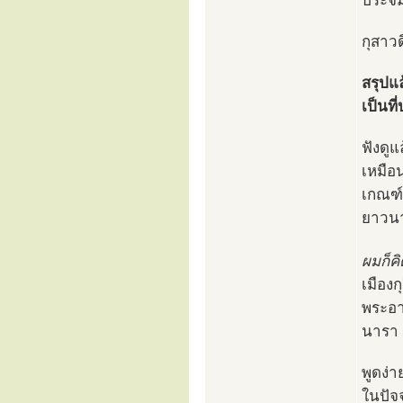
ประจิ
กุสาวด
สรุปแล
เป็นที
ฟังดูแ
เหมือ
เกณฑ์
ยาวนา
ผมก็คิ
เมือง
พระอาน
นารา
พูดง่า
ในปัจจ