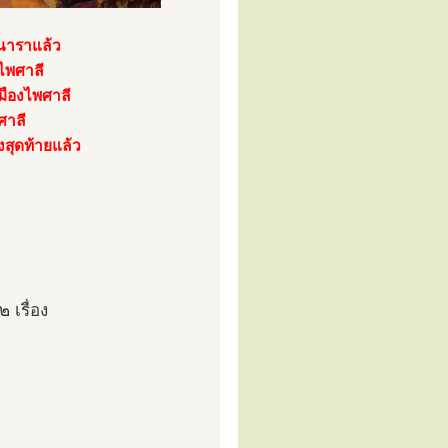
ินาราแล้ว
งไพศาลี
มืองไพศาลี
ศาลี
้งสุดท้ายแล้ว
 เรื่อง