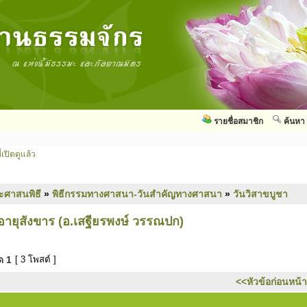
รายชื่อสมาชิก
ค้นหา
่เปิดดูแล้ว
ะศาสนพิธี
»
พิธีกรรมทางศาสนา-วันสำคัญทางศาสนา
»
วันวิสาขบูชา
อายุสังขาร (อ.เสฐียรพงษ์ วรรณปก)
มด
1
[ 3 โพสต์ ]
<<หัวข้อก่อนหน้า