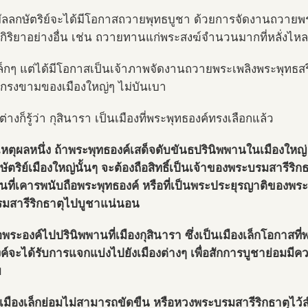
มัลลกษัตริย์จะได้มีโอกาสถวายพุทธบูชา ด้วยการจัดงานถวายพร
กิริยาอย่างอื่น เช่น ถวายทานแก่พระสงฆ์จำนวนมากที่หลั่งไห
เล็กๆ แต่ได้มีโอกาสเป็นเจ้าภาพจัดงานถวายพระเพลิงพระพุทธ
ี่เกรงขามของเมืองใหญ่ๆ ไม่บันเบา
่างก็รู้ว่า กุสินารา เป็นเมืองที่พระพุทธองค์ทรงเลือกแล้ว
เหตุผลหนึ่ง ถ้าพระพุทธองค์เสด็จดับขันธปรินิพพานในเมืองใหญ่
กษัตริย์เมืองใหญ่นั้นๆ จะต้องถือสิทธิ์เป็นเจ้าของพระบรมสารีริก
ื่นที่เคารพนับถือพระพุทธองค์ หรือที่เป็นพระประยุรญาติของพร
มสารีริกธาตุไปบูชาแน่นอน
่อพระองค์ไปปรินิพพานที่เมืองกุสินารา ซึ่งเป็นเมืองเล็กโอกาสท
ค์จะได้รับการแจกแบ่งไปยังเมืองต่างๆ เพื่อสักการบูชาย่อมมี
ย
เมืองเล็กย่อมไม่สามารถขัดขืน หรือหวงพระบรมสารีริกธาตุไว้