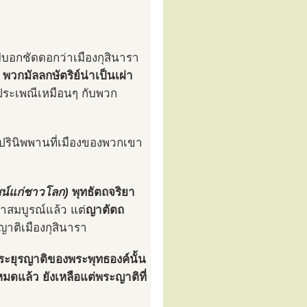
่บอกชัดดอกว่าเมืองกุสินารา
า
พวกมัลลกษัตริย์น่าเป็นเผ่า
ระเพณีเหมือนๆ กับพวก
ไปปรินิพพานที่เมืองของพวกเขา
น์แก่ชาวโลก)
พุทธัตถจริยา
สมบูรณ์แล้ว แต่
ญาตัตถ
าติเมืองกุสินารา
ประยุรญาติของพระพุทธองค์นั้น
ดแล้ว ยังเหลือแต่พระญาติที่