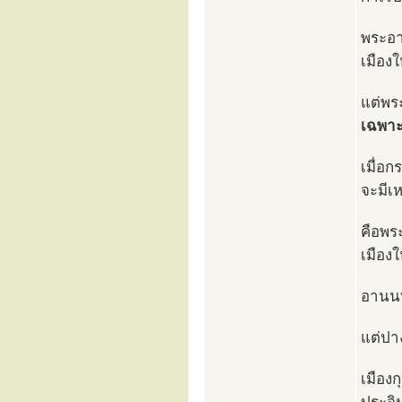
พระอา
เมืองใ
แต่พร
เฉพา
เมื่อก
จะมีเห
คือพร
เมืองใ
อานนท์
แต่ปา
เมือง