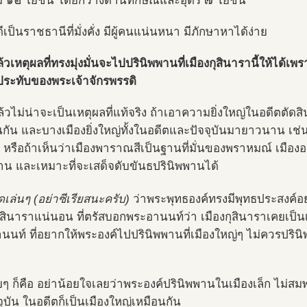
ม ๑๒ โยชน์ โดยกว้างด้านทักษิณและอุดร ๗ โยชน์
ีเป็นราชธานีที่มั่งคั่ง มีผู้คนแน่นหนา มีภักษาหาได้ง่าย
้วเหตุผลที่ทรงมุ่งมั่นจะไปปรินิพพานที่เมืองกุสินารานี้ให้ได้เพ
่ประทับของพระเจ้าจักรพรรดิ
ล้วไม่น่าจะเป็นเหตุผลที่แท้จริง ถ้าเอาความยิ่งใหญ่ในอดีตตัดส
นกัน และบางเมืองยิ่งใหญ่ทั้งในอดีตและปัจจุบันมายาวนาน เช่
 หรือถ้าเห็นว่าเมืองพาราณสีเป็นฐานที่มั่นของพราหมณ์ เมืองอ
น และเหมาะที่จะเสด็จดับขันธปรินิพพานได้
ดเล่นๆ (อย่าซีเรียสนะครับ)
ว่าพระพุทธองค์ทรงมีพุทธประสงค์อย่า
กุสินาราแน่นอน ที่ตรัสบอกพระอานนท์ว่า เมืองกุสินาราเคยเป็น
นท์ ที่อยากให้พระองค์ไปปรินิพพานที่เมืองใหญ่ๆ ไม่ควรปรินิพพ
ยๆ ก็คือ อย่าน้อยใจเลยว่าพระองค์ปรินิพพานในเมืองเล็ก ไม่สมพ
ุบัน ในอดีตก็เป็นเมืองใหญ่เหมือนกัน