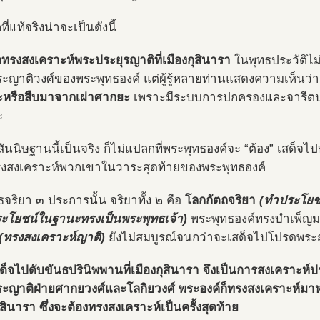
ที่แท้จริงน่าจะเป็นดังนี้
่อทรงสงเคราะห์พระประยุรญาติที่เมืองกุสินารา
ในพุทธประวัติไม
ระญาติวงศ์ของพระพุทธองค์ แต่ผู้รู้หลายท่านแสดงความเห็นว่
หรือสืบมาจากเผ่าศากยะ
เพราะมีระบบการปกครองและจารีตป
ะ
สันนิษฐานนี้เป็นจริง ก็ไม่แปลกที่พระพุทธองค์จะ “ต้อง” เสด็จ
ทรงสงเคราะห์พวกเขาในวาระสุดท้ายของพระพุทธองค์
จริยา ๓ ประการนั้น จริยาทั้ง ๒ คือ
โลกกัตถจริยา
(ทำประโยช
ะโยชน์ในฐานะทรงเป็นพระพุทธเจ้า)
พระพุทธองค์ทรงบำเพ็ญมา
(ทรงสงเคราะห์ญาติ)
ยังไม่สมบูรณ์จนกว่าจะเสด็จไปโปรดพระญ
ด็จไปดับขันธปรินิพพานที่เมืองกุสินารา จึงเป็นการสงเคราะห์
ระญาติฝ่ายศากยวงศ์และโลกิยวงศ์ พระองค์ก็ทรงสงเคราะห์มาหม
ุสินารา ซึ่งจะต้องทรงสงเคราะห์เป็นครั้งสุดท้าย