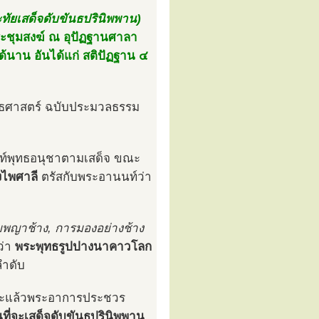
ะทัยเสด็จดับขันธปรินิพพาน)
ประชุมสงฆ์ ณ อุปัฏฐานศาลา
ด้นาน อันได้แก่ สติปัฏฐาน ๔
ุทธศาสตร์ ฉบับประมวลธรรม
นท์พุทธอนุชาตามเสด็จ ขณะ
งไพศาลี
ตรัสกับพระอานนท์ว่า
บพญาช้าง, การมองอย่างช้าง
ว่า
พระพุทธรูปปางนาคาวโลก
ำดับ
ทะแล้วพระอาการประชวร
นที่จะเสด็จดับขันธปรินิพพาน