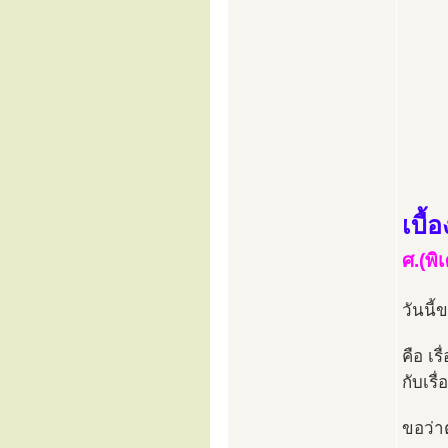
เบื
ศ.(พิ
วันนี้
คือ เร
กับเร
ขอว่า