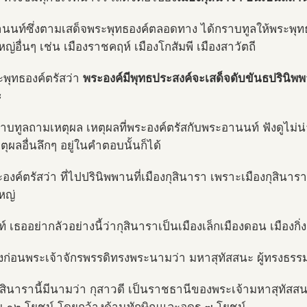
นนท์ซึ่งตามเสด็จพระพุทธองค์ตลอดทาง ได้กราบทูลให้พระพุทธอ
หญ่อื่นๆ เช่น เมืองราชคฤห์ เมืองโกสัมพี เมืองสาวัตถี
ะพุทธองค์ตรัสว่า
พระองค์มีพุทธประสงค์จะเสด็จดับขันธปรินิพพา
ะ
ราบทูลถามเหตุผล เหตุผลที่พระองค์ตรัสกับพระอานนท์ ฟังดูไม่น่
ตุผลอื่นลึกๆ อยู่ในคำตอบนั้นก็ได้
ะองค์ตรัสว่า ที่ไปปรินิพพานที่เมืองกุสินารา เพราะเมืองกุสิ
หญ่
 เธออย่ากลัวอย่างนี้ว่ากุสินาราเป็นเมืองเล็กเมืองดอน เมืองกิ่ง
งก่อนพระเจ้าจักรพรรดิทรงพระนามว่า มหาสุทัสสนะ ผู้ทรงธ
กุสินารานี้มีนามว่า กุสาวดี เป็นราชธานีของพระเจ้ามหาสุทั