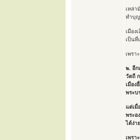
เหล่า
ทำบุญ
เมือง
เป็นท
เพราะต
๒. อีก
วัตถี 
เมืองอ
พระบร
แต่เมื
พระอง
ได้ง่า
เพราะ