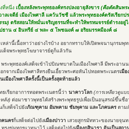
องที่หนึ่ง
เบื้องหลังพระพุทธองค์ทรงปลงอายุสังขาร
(คือตัดสินพร
าลเจดีย์ เมืองไพศาลี แคว้นวัชชี แล้วพระพุทธองค์ตรัสเรียก
รรม)
ตรัสสอนให้หมั่นเจริญธรรมที่จะทำให้พรหมจรรย์ดำรงอยู่ไ
ปปธาน ๔ อินทรีย์ ๔ พละ ๕ โพชฌงค์ ๗ อริยมรรคมีองค์ ๘
เหล่านี้เนื้อหาว่าอย่างไรบ้าง อยากทราบให้เปิดพจนานุกรมพ
เด็จพระพุทธโฆษาจารย์ดูก็แล้วกัน
ช้า พระพุทธองค์เสด็จเข้าไปบิณฑบาตในเมืองไพศาลี มีพระอาน
ออกจากเมืองไพศาลีทรงยืนเอี้ยวพระศอหันไปทอดพระเนตร
เมือ
นเมืองไพศาลีครั้งนี้เป็นครั้งสุดท้ายแล้ว
ทธเรียกอาการทอดพระเนตรนี้ว่า
นาคาวโลก
(การเหลียวดูแบ
หลัง)
ต่อมาชาวพุทธได้สร้างพระพุทธรูปเพื่อเป็นอนุสรณ์ขึ้นชื่อ
นก็เสด็จไปยัง
ภัณฑุคาม อัมพคาม ชัมพุคาม และโภคนคร
ตามล
ภคนคร
ก็เสด็จต่อไปยัง
เมืองปาวา
เสวยสูกรมัททวะของนายจุน
บ ทรงข่มทุกขเวทนาไว้ เสด็จต่อไปยัง
เมืองกุสินารา อันเป็นสถา