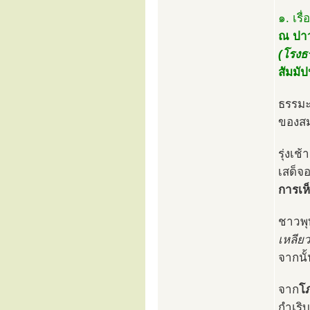
๑. เรื่
ณ ปาว
(โรงธ
สัมมั
ธรรมะ
ของสม
รุ่งเ
เสด็จ
การเห็
ชาวพุ
เหลียว
จากนั้
จาก
โ
กำเริ