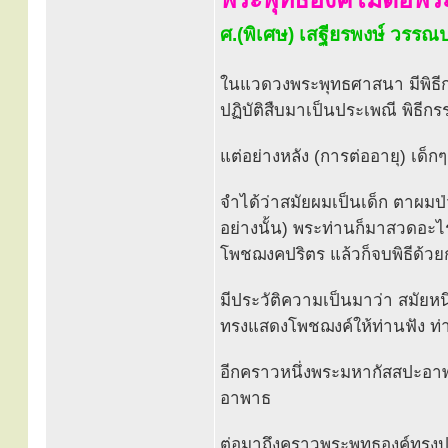
ศ.(พิเศษ) เสฐียรพงษ์ วรร
ในแวดวงพระพุทธศาสนา มีพิธี
ปฏิบัติสืบมาเป็นประเพณี พิธีกรร
แต่อย่างหลัง (การต่ออายุ) เด็
จำได้ว่าสมัยผมเป็นเด็ก ตาผมป
อย่างนั้น) พระท่านก็มาสวดอะไรบ
โพชฌงคปริตร แล้วก็จบพิธีด้วย
มีประวัติความเป็นมาว่า สมัย
ทรงแสดงโพชฌงค์ให้ท่านฟัง 
อีกคราวหนึ่งพระมหากัสสปะอาพ
อาพาธ
ต่อมาถึงคราวพระพุทธองค์ทรงป