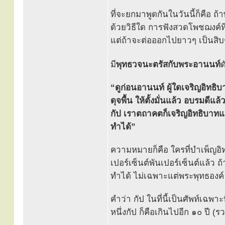
ที่จะยกมาพูดกันในวันนี้ก็คือ 
ด้วยวิธีใด การฟังสวดโพชฌงค์ที่
แต่ถ้าจะต่อออกไปยาวๆ เป็นสิบๆ
มี
พุทธวจนะตรัสกับพระอานนท์
ด
“ดูก่อนอานนท์ ผู้ใดเจริญอิทธ
ดุจพื้น ให้ตั้งมั่นแล้ว อบรมดีแล
กัป เราตถาคตก็เจริญอิทธิบาท
ทำได้”
ความหมายก็คือ ใครที่บำเพ็ญอิทธิ
เปอร์เซ็นต์พันเปอร์เซ็นต์แล้ว ถ
ทำได้ ไม่เฉพาะแต่พระพุทธองค์ 
คำว่า กัป ในที่นี้เป็นศัพท์เฉพ
หนึ่งกัป ก็คือเกินไปอีก ๑๐ ปี (ร