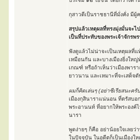
ประจิม ๑๒ โยชน์ โดยกว้างด้า
กุสาวดีเป็นราชธานีที่มั่งคั่ง ม
สรุปแล้วเหตุผลที่ทรงมุ่งมั่นจะไ
เป็นที่ประทับของพระเจ้าจักรพร
ฟังดูแล้วไม่น่าจะเป็นเหตุผลที่
เหมือนกัน และบางเมืองยิ่งใหญ
เกณฑ์ หรือถ้าเห็นว่าเมืองพารา
ยาวนาน และเหมาะที่จะเสด็จดั
ผมก็คิดเล่นๆ (อย่าซีเรียสนะครับ
เมืองกุสินาราแน่นอน ที่ตรัสบอ
พระอานนท์ ที่อยากให้พระองค์ไปป
นารา
พูดง่ายๆ ก็คือ อย่าน้อยใจเลยว่
ในปัจจุบัน ในอดีตก็เป็นเมืองให