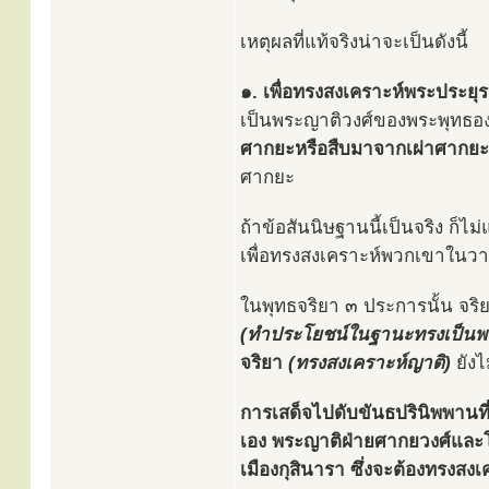
เหตุผลที่แท้จริงน่าจะเป็นดังนี้
๑. เพื่อทรงสงเคราะห์พระประยุรญ
เป็นพระญาติวงศ์ของพระพุทธองค
ศากยะหรือสืบมาจากเผ่าศากยะ
ศากยะ
ถ้าข้อสันนิษฐานนี้เป็นจริง ก็ไ
เพื่อทรงสงเคราะห์พวกเขาในวา
ในพุทธจริยา ๓ ประการนั้น จริย
(ทำประโยชน์ในฐานะทรงเป็นพร
จริยา
(ทรงสงเคราะห์ญาติ)
ยังไ
การเสด็จไปดับขันธปรินิพพานที่
เอง พระญาติฝ่ายศากยวงศ์และโล
เมืองกุสินารา ซึ่งจะต้องทรงสงเค