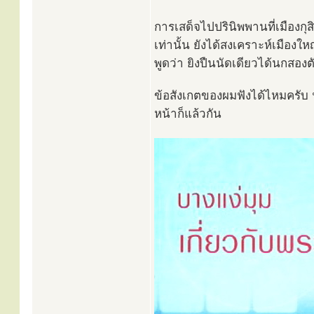
การเสด็จไปปรินิพพานที่เมืองกุสิ
เท่านั้น ยังได้สงเคราะห์เมือง
พูดว่า ยิงปืนนัดเดียวได้นกสองต
ข้อสังเกตของผมฟังได้ไหมครับ ฟั
หน้าก็แล้วกัน