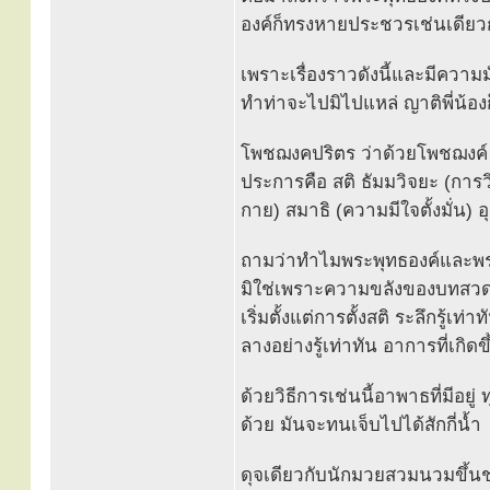
องค์ก็ทรงหายประชวรเช่นเดียว
เพราะเรื่องราวดังนี้และมีความม
ทำท่าจะไปมิไปแหล่ ญาติพี่น้อ
โพชฌงคปริตร ว่าด้วยโพชฌงค์ (ธ
ประการคือ สติ ธัมมวิจยะ (การวิ
กาย) สมาธิ (ความมีใจตั้งมั่น)
ถามว่าทำไมพระพุทธองค์และพร
มิใช่เพราะความขลังของบทสวด 
เริ่มตั้งแต่การตั้งสติ ระลึกรู้
ลางอย่างรู้เท่าทัน อาการที่เกิ
ด้วยวิธีการเช่นนี้อาพาธที่มีอยู
ด้วย มันจะทนเจ็บไปได้สักกี่น้ำ
ดุจเดียวกับนักมวยสวมนวมขึ้นชกบ