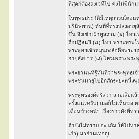
ที่สุดก็ต้องลงเวทีไป คงไม่มีน
ในพุทธประวัติมีเหตุการณ์ตอนห
ปรินิพพาน) ทันทีที่ทรงปลงอาย
ขึ้น จึงเข้าเฝ้าทูลถาม (๑) ไห
ถือปฏิสนธิ (๔) ไหวเพราะพระโพธ
พระพุทธเจ้าหมุนกงล้อคือพระธ
อายุสังขาร (๘) ไหวเพราะพระพ
พระอานนท์รู้ทันทีว่าพระพุทธเ
พระชนมายุไปอีกสักระยะหนึ่งพูด
พระพุทธองค์ตรัสว่า สายเสียแล
ครั้งแน่ะครับ) เธอก็ไม่เห็นข
เดือนข้างหน้า เรื่องราวดังที่ท
ถ้ายังไม่ทราบ อะแฮ้ม ให้ไปหา
เก่า) มาอ่านเทอญ