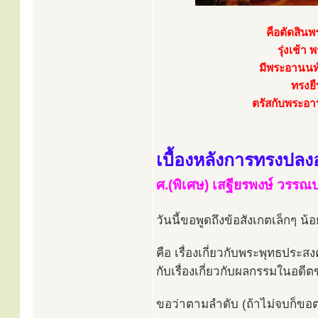
คือตัดสินพ
รุ่งเช้
มีพระอานนท
ทรงยื
ตรัสกับพระอานน
เบื้องหลังการทรงปลง
ศ.(พิเศษ) เสฐียรพงษ์ วรร
วันนี้ขอพูดถึงข้อสังเกตเล็กๆ น้
คือ เรื่องเกี่ยวกับพระพุทธประส
กับเรื่องเกี่ยวกับผลกรรมในอดี
ขอว่าตามลำดับ (ถ้าไม่จบก็ขอ