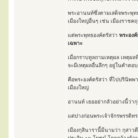
พระอานนท์ซึ่งตามเสด็จพระพุทธ
เมืองใหญ่อื่นๆ เช่น เมืองราชคฤห
แต่พระพุทธองค์ตรัสว่า
พระองค์
เฉพาะ
เมื่อกราบทูลถามเหตุผล เหตุผลที
จะมีเหตุผลอื่นลึกๆ อยู่ในคำตอบน
คือพระองค์ตรัสว่า ที่ไปปรินิพ
เมืองใหญ่
อานนท์ เธออย่ากลัวอย่างนี้ว่ากุ
แต่ปางก่อนพระเจ้าจักรพรรดิท
เมืองกุสินารานี้มีนามว่า กุส