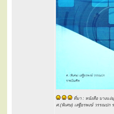
ที่มา : หนังสือ บางแง่
ศ.(พิเศษ) เสฐียรพงษ์ วรรณปก