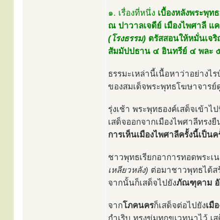
๑. เรื่องที่หนึ่ง
เบื้องหลังพระพุ
ณ ปาวาลเจดีย์ เมืองไพศาลี แค
(โรงธรรม)
ตรัสสอนให้หมั่นเจริ
สัมมัปปธาน ๔ อินทรีย์ ๔ พละ 
ธรรมะเหล่านี้เนื้อหาว่าอย่า
ของสมเด็จพระพุทธโฆษาจารย์ดู
รุ่งเช้า พระพุทธองค์เสด็จเข
เสด็จออกจากเมืองไพศาลีทรงย
การเห็นเมืองไพศาลีครั้งนี้เป็นคร
ชาวพุทธเรียกอาการทอดพระเนต
เหลียวหลัง)
ต่อมาชาวพุทธได้สร้า
จากนั้นก็เสด็จไปยัง
ภัณฑุคาม อ
จาก
โภคนคร
ก็เสด็จต่อไปยัง
เมื
กำเริบ ทรงข่มทุกขเวทนาไว้ เสด