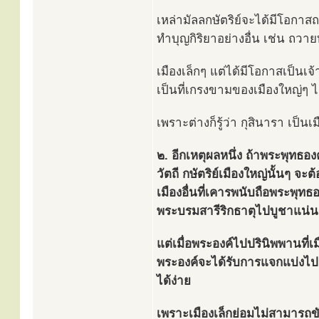
เหล่ามัลลกษัตริย์จะได้มีโอกา
ทำบุญกิริยาอย่างอื่น เช่น ถว
เมืองเล็กๆ แต่ได้มีโอกาสเป็น
เป็นที่เกรงขามของเมืองใหญ่ๆ ไ
เพราะต่างก็รู้ว่า กุสินารา เป็น
๒. อีกเหตุผลหนึ่ง ถ้าพระพุทธอ
วัตถี กษัตริย์เมืองใหญ่นั้นๆ จะ
เมืองอื่นที่เคารพนับถือพระพุท
พระบรมสารีริกธาตุไปบูชาแน่
แต่เมื่อพระองค์ไปปรินิพพานที่เ
พระองค์จะได้รับการแจกแบ่งไปย
ได้ง่าย
เพราะเมืองเล็กย่อมไม่สามารถข