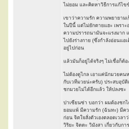
ไม่ยอม และคิดหาวิธีการแก้ไขข้
เขาว่าความรัก ความพยายามเป็นต
ในปีนี้ แต่ไม่ยักตายแฮะ เพรา
ความปรารถนามันจะแรงมาก แรงมา
ไปยังร่างกาย (ซึ่งกำลังอ่อนแอเต
อยู่ไปก่อน
แล้วมันก็อยู่ได้จริงๆ ไม่เชื่อก็ต
ไม่ต้องดูไกล เอาแค่นักมวยคนหนึ
กับเวทีมวยน่ะครับ) ประสบอุบัต
ชกมวยไม่ได้อีกแล้ว ให้ปลงซะ
ปาเซียนซ่า บอกว่า ผมต้องชกได
ยอมแพ้ มีความรัก (ฉันทะ) มีคว
ก่อน จิตใจสั่งตัวเองตลอดเวลาว
วิริยะ จิตตะ วิมังสา เกี่ยวกับก