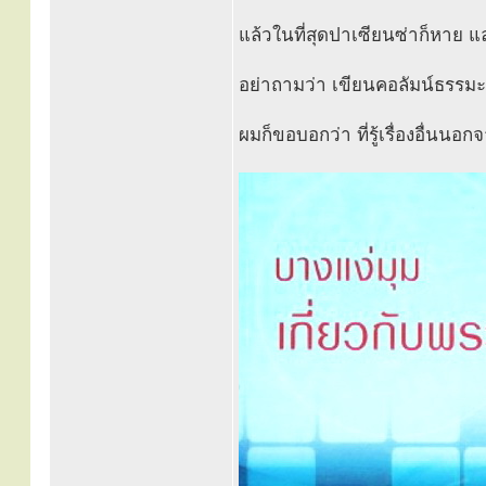
แล้วในที่สุดปาเซียนซ่าก็หาย แล
อย่าถามว่า เขียนคอลัมน์ธรรมะธั
ผมก็ขอบอกว่า ที่รู้เรื่องอื่นนอ