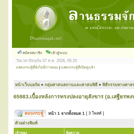
สมัครสมาชิก
เข้าสู่ระบบ
วันเวลาปัจจุบัน 07 ส.ค. 2026, 05:20
แสดงกระทู้ที่ยังไม่มีการตอบ
|
แสดงกระทู้ที่เปิดดูแล้ว
หน้าเว็บบอร์ด
»
กลุ่มศาสนสถานและศาสนพิธี
»
พิธีกรรมทางศาส
65983.เบื้องหลังการทรงปลงอายุสังขาร (อ.เสฐียรพ
หน้า
1
จากทั้งหมด
1
[ 3 โพสต์ ]
ตัวอย่างพิมพ์
เจ้าของ
ข้อความ