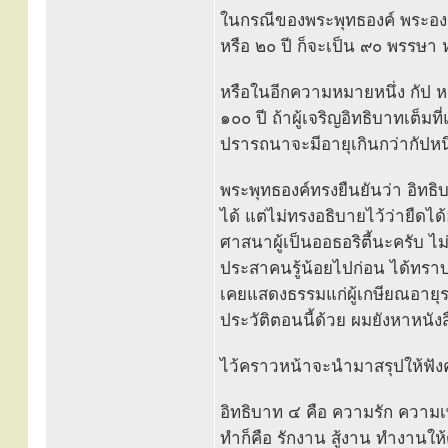
ในกรณีของพระพุทธองค์ พระอง
หรือ ๒๐ ปี ก็จะเป็น ๙๐ พรรษา 
หรือในอีกความหมายหนึ่ง กัป หม
๑๐๐ ปี ถ้าผู้เจริญอิทธิบาทเต็มที
ปรารถนาจะมีอายุเกินกว่ากัปหนึ่
พระพุทธองค์ทรงยืนยันว่า อิทธิบ
ได้ แต่ไม่ทรงอธิบายไว้ว่ายืด
ศาสนาผู้เป็นออธอริตี้นะครับ ไ
ประสาคนรู้น้อยไปก่อน ได้ทรา
เคยแสดงธรรมแก่ผู้เกษียณอายุรา
ประวัติตอนนี้ด้วย ผมยังหาหนัง
ไว้คราวหน้าจะนำมาสรุปให้ฟัง
อิทธิบาท ๔ คือ ความรัก ความ
ทำก็คือ รักงาน สู้งาน ทำงานให้