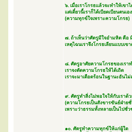
๖. เมื่อเราโกรธแล้วจะทำให้เขาได
แต่เดี๋ยวนี้เราก็ได้เบียดเบียนต
(ความทุกข์ใจเพราะความโกรธ)
๗. ถ้าเห็นว่าศัตรูมีใจอำมหิต คื
เหตุไฉนเราจึงโกรธเลียนแบบเขาด
๘. ศัตรูอาศัยความโกรธของเราท
เราจงตัดความโกรธให้ได้เถิด
เราจะมาเดือดร้อนในฐานะอันไม
๙. ศัตรูทำสิ่งไม่พอใจให้กับเราด้ว
(ความโกรธเป็นสังขารขันธ์ฝ่ายชั่
เพราะว่าธรรมทั้งหลายเป็นไปชั่ว
๑๐. ศัตรูทำความทุกข์ให้แก่ผู้ใด