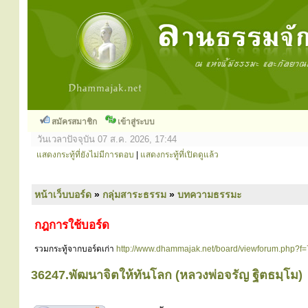
สมัครสมาชิก
เข้าสู่ระบบ
วันเวลาปัจจุบัน 07 ส.ค. 2026, 17:44
แสดงกระทู้ที่ยังไม่มีการตอบ
|
แสดงกระทู้ที่เปิดดูแล้ว
หน้าเว็บบอร์ด
»
กลุ่มสาระธรรม
»
บทความธรรมะ
กฎการใช้บอร์ด
รวมกระทู้จากบอร์ดเก่า
http://www.dhammajak.net/board/viewforum.php?f=
36247.พัฒนาจิตให้ทันโลก (หลวงพ่อจรัญ ฐิตธมฺโม)