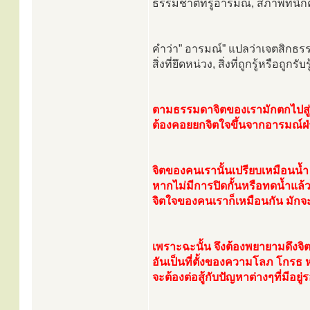
ธรรมชาติที่รู้อารมณ์, สภาพที่นึก
คำว่า” อารมณ์” แปลว่าเจตสิกธรรม
สิ่งที่ยึดหน่วง, สิ่งที่ถูกรู้หรือถูกรับรู
ตามธรรมดาจิตของเรามักตกไปสู่
ต้องคอยยกจิตใจขึ้นจากอารมณ์ฝ่
จิตของคนเรานั้นเปรียบเหมือนน้ำ 
หากไม่มีการปิดกั้นหรือทดน้ำแล้วไ
จิตใจของคนเราก็เหมือนกัน มักจะ
เพราะฉะนั้น จึงต้องพยายามดึง
อันเป็นที่ตั้งของความโลภ โกรธ 
จะต้องต่อสู้กับปัญหาต่างๆที่มีอยู่