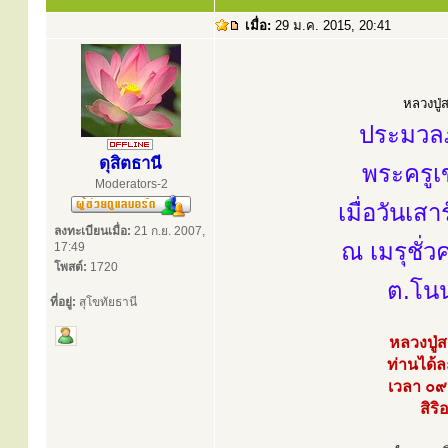
เมื่อ:
29 ม.ค. 2015, 20:41
หลวงปู่ส
ประมวลภ
ดุสิตธานี
พระครูเ
Moderators-2
เมื่อวันเ
ลงทะเบียนเมื่อ:
21 ก.ย. 2007,
ณ เมรุชั่
17:49
โพสต์:
1720
ต.โนน
ที่อยู่:
สุโขทัยธานี
หลวงปู่
ท่านได้ล
เวลา ๐๙
สิร