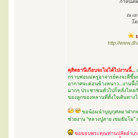
กำหนดพิ
ณ เมร
โดย
ป
http://www.d
ดุสิตธานีเกือบจะไม่ได้ไปงานนี้...
กราบพ่อแม่ครูอาจารย์คงจะดีขึ้นบ้
อากาศจะค่อนข้างหนาว...งานนี้เ
มากๆ ประชาชนทั่วไปก็หลั่งไหลกั
ของลูกของหลานที่ตั้งใจเดินทางไ
ขอน้อมนำบุญกุศลมาฝากทุ
ช่วยงาน “หลวงปู่สาย เขมธัมโม” 
ขอขอบพระคุณท่านปลัดอำเภอบ