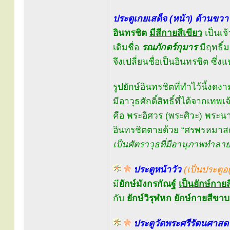
ประตูเกยเสด็จ (หน้า) ด้านขวา
อินทรชิต
มีสีกายสีเขียว
เป็นเจ
เดิมชื่อ
รณภักตร์กุมาร
มีฤทธิ์
จึงเปลี่ยนชื่อเป็นอินทรชิต ซึ่ง
รูปยักษ์อินทรชิตที่ทำไว้นี้งดงาม
มีอาวุธศักดิ์สิทธิ์ที่ได้จากเทพเจ
คือ พระอิศวร (พระศิวะ) พร
อินทรชิตตายด้วย “ศรพรหมาส
เป็นศัตราวุธที่มีอานุภาพทำลายล
ประตูหน้าวัว
(เป็นประตูอ
มี
ยักษ์มังกรกัณฐ์
เป็นยักษ์กายส
กับ
ยักษ์วิรุฬหก
ยักษ์กายสีขาบห
ประตูวัดพระศรีรัตนศาสด