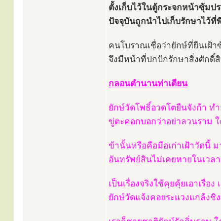
ตั้งเก็บไว้ในตู้กระจกหน้าซุ้ม
ปัจจุบันถูกนำไปเก็บรักษาไว้
คนโบราณเชื่อว่ายักษ์ที่ยืนเฝ้า
จึงมีหน้าที่ปกปักรักษาสิ่งศักดิ์สิ
กลอนตำนานท่าเตียน
ยักษ์วัดโพธิ์อวดโตยืนจังก้า ท
ขู่ตะคอกบอกว่าอย่าลวนราม ใคร
ข้านั้นหรือคือมือเก่าเฝ้าวัดน
อันทรัพย์สินไม่เคยหายในเวลา 
เป็นเรื่องจริงใช้คุยคุ้ยเอาเรื่
ยักษ์วัดแจ้งคอยระแวงแกล้งชิงช