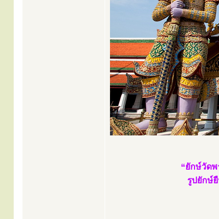
“ยักษ์วัด
รูปยักษ