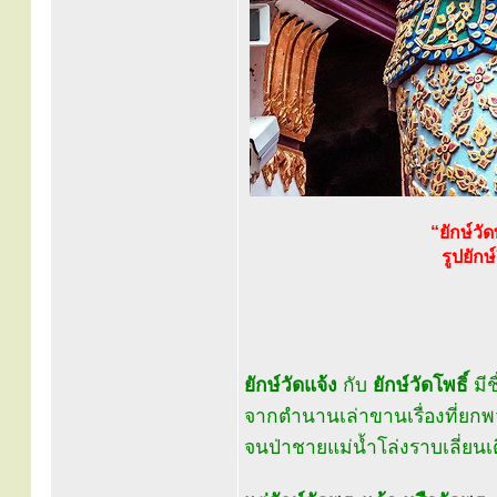
“ยักษ์ว
รูปยัก
ยักษ์วัดแจ้ง
กับ
ยักษ์วัดโพธิ์
มีช
จากตำนานเล่าขานเรื่องที่ยกพ
จนป่าชายแม่น้ำโล่งราบเลี่ยนเต