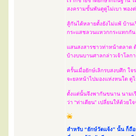
เราก็ชายชาติยักษ์รักถิ่นฐาน ใ
สงครามขั้นพันตูดูไม่เบา พองต
สู้กันได้หลายตั้งยังไม่แพ้ บ้านเ
กระแสชลวนแหวกกระแทกกัน ดัง
แสนสงสารชาวท่าหน้าตลาด ต
บ้างบนบานศาลกล่าวเจ้าโลกา เ
ครั้นเมื่อยักษ์เลิกรบสงบศึก ใจ
จะยลหน้าไปมองแห่งหนใด ดูไม่
ตั้งแต่นั้นจึงพากันขนาน นาม
ว่า “ท่าเตียน” เปลี่ยนให้ด้วยใจจง
สำหรับ “ยักษ์วัดแจ้ง” นั้น ก็ถือว