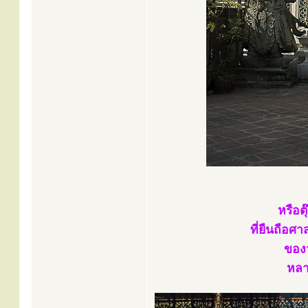
หรือต
ที่ยืนถือศ
ของว
หลาย