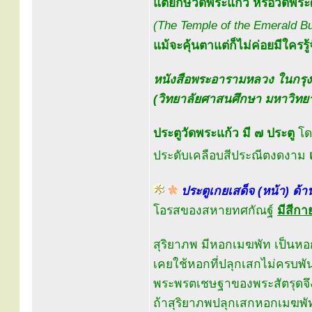
แต่ยักษ์วัดพระแก้ว หรือวัดพ
(The Temple of the Emerald B
แม้จะคุ้นตาแต่ก็ไม่ค่อยมีใครรู้
หนังสือพระอารามหลวง ในกรุ
(วิทยาลัยศาสนศึกษา มหาวิทยา
ประตูวัดพระแก้ว มี ๗ ประตู
โดย
ประดับเคลือบสีประณีตงดงาม
ประตูเกยเสด็จ (หน้า) ด้า
โอรสของสหายทศกัณฐ์
มีสีก
สุริยาภพ มีหอกเมฆพัท เป็นหอ
เคยใช้หอกที่ปลุกเสกไม่ครบพั
พระพรตเชษฐาของพระสัตรุดจึ
ถ้าสุริยาภพปลุกเสกหอกเมฆพัท