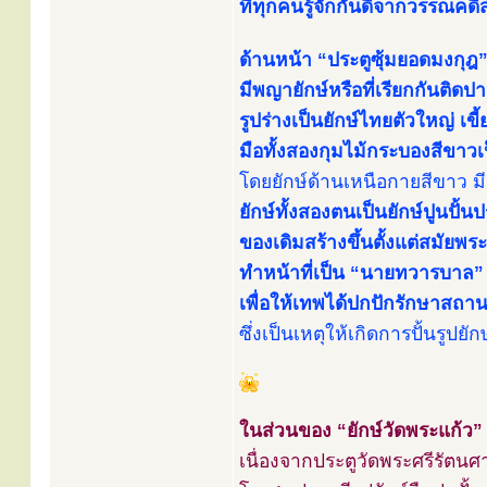
ที่ทุกคนรู้จักกันดีจากวรรณคดีสำ
ด้านหน้า “ประตูซุ้มยอดมงกุฎ”
มีพญายักษ์หรือที่เรียกกันติดปาก
รูปร่างเป็นยักษ์ไทยตัวใหญ่ เข
มือทั้งสองกุมไม้กระบองสีขาว
โดยยักษ์ด้านเหนือกายสีขาว มีช
ยักษ์ทั้งสองตนเป็นยักษ์ปูนปั้
ของเดิมสร้างขึ้นตั้งแต่สมัยพระ
ทำหน้าที่เป็น “นายทวารบาล” ต
เพื่อให้เทพได้ปกปักรักษาสถ
ซึ่งเป็นเหตุให้เกิดการปั้นรู
ในส่วนของ “ยักษ์วัดพระแก้ว” 
เนื่องจากประตูวัดพระศรีรัตนศ