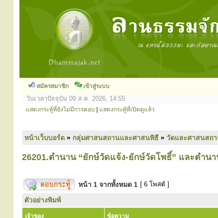
สมัครสมาชิก
เข้าสู่ระบบ
วันเวลาปัจจุบัน 09 ส.ค. 2026, 14:55
แสดงกระทู้ที่ยังไม่มีการตอบ
|
แสดงกระทู้ที่เปิดดูแล้ว
หน้าเว็บบอร์ด
»
กลุ่มศาสนสถานและศาสนพิธี
»
วัดและศาสนสถา
26201.ตำนาน “ยักษ์วัดแจ้ง-ยักษ์วัดโพธิ์” และตำนา
หน้า
1
จากทั้งหมด
1
[ 6 โพสต์ ]
ตัวอย่างพิมพ์
เจ้าของ
ข้อความ