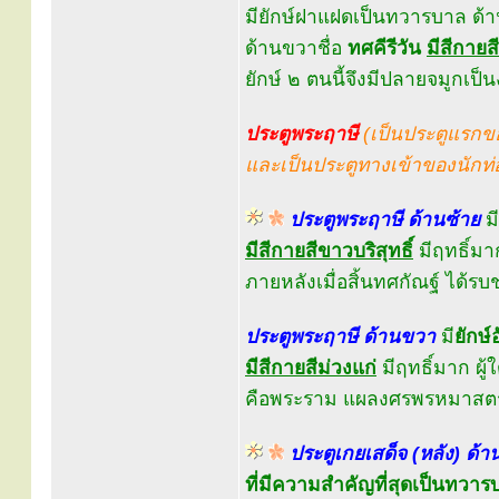
มียักษ์ฝาแฝดเป็นทวารบาล ด้า
ด้านขวาชื่อ
ทศคีรีวัน
มีสีกายส
ยักษ์ ๒ ตนนี้จึงมีปลายจมูกเป็
ประตูพระฤาษี
(เป็นประตูแรกข
และเป็นประตูทางเข้าของนักท่อ
ประตูพระฤาษี ด้านซ้าย
มี
มีสีกายสีขาวบริสุทธิ์
มีฤทธิ์มา
ภายหลังเมื่อสิ้นทศกัณฐ์ ได้ร
ประตูพระฤาษี ด้านขวา
มี
ยักษ
มีสีกายสีม่วงแก่
มีฤทธิ์มาก ผู
คือพระราม แผลงศรพรหมาสตร์
ประตูเกยเสด็จ (หลัง) ด้า
ที่มีความสำคัญที่สุดเป็นทวาร