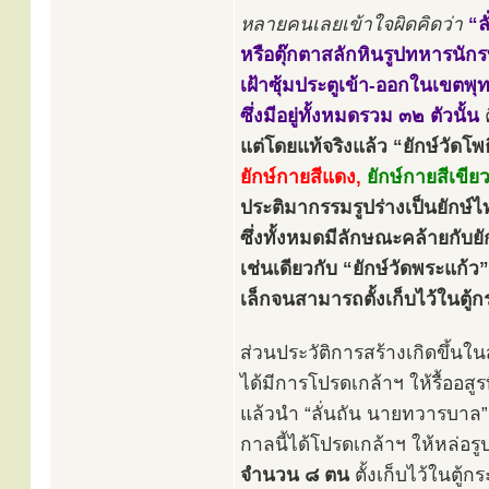
หลายคนเลยเข้าใจผิดคิดว่า
“ล
หรือตุ๊กตาสลักหินรูปทหารนัก
เฝ้าซุ้มประตูเข้า-ออกในเขตพุ
ซึ่งมีอยู่ทั้งหมดรวม ๓๒ ตัวนั้น
แต่โดยแท้จริงแล้ว “ยักษ์วัดโพธิ
ยักษ์กายสีแดง,
ยักษ์กายสีเขียว
ประติมากรรมรูปร่างเป็นยักษ์ไ
ซึ่งทั้งหมดมีลักษณะคล้ายกับยั
เช่นเดียวกับ “ยักษ์วัดพระแก้
เล็กจนสามารถตั้งเก็บไว้ในตู
ส่วนประวัติการสร้างเกิดขึ้นใน
ได้มีการโปรดเกล้าฯ ให้รื้ออสู
แล้วนำ “ลั่นถัน นายทวารบาล”
กาลนี้ได้โปรดเกล้าฯ ให้หล่อร
จำนวน ๘ ตน
ตั้งเก็บไว้ในตู