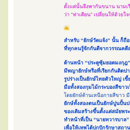
ตั้งแต่นั้นจึงพากันขนาน นาม
ว่า “ท่าเตียน” เปลี่ยนให้ด้วยใจจง
สำหรับ “ยักษ์วัดแจ้ง” นั้น ก็ถือว
ที่ทุกคนรู้จักกันดีจากวรรณคดีสำ
ด้านหน้า “ประตูซุ้มยอดมงกุฎ”
มีพญายักษ์หรือที่เรียกกันติดปาก
รูปร่างเป็นยักษ์ไทยตัวใหญ่ เข
มือทั้งสองกุมไม้กระบองสีขาว
โดยยักษ์ด้านเหนือกายสีขาว มีช
ยักษ์ทั้งสองตนเป็นยักษ์ปูนปั้
ของเดิมสร้างขึ้นตั้งแต่สมัยพระ
ทำหน้าที่เป็น “นายทวารบาล” ต
เพื่อให้เทพได้ปกปักรักษาสถ