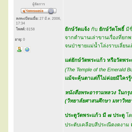
ผู้จัดการ
ลงทะเบียนเมื่อ:
27 มี.ค. 2006,
17:34
ยักษ์วัดแจ้ง
กับ
ยักษ์วัดโพธิ์
มีช
โพสต์:
8158
จากตำนานเล่าขานเรื่องที่ยกพ
อายุ:
0
จนป่าชายแม่น้ำโล่งราบเลี่ยนเต
แต่ยักษ์วัดพระแก้ว หรือวัดพ
(The Temple of the Emerald B
แม้จะคุ้นตาแต่ก็ไม่ค่อยมีใครรู้
หนังสือพระอารามหลวง ในกรุ
(วิทยาลัยศาสนศึกษา มหาวิทยา
ประตูวัดพระแก้ว มี ๗ ประตู
โดย
ประดับเคลือบสีประณีตงดงาม