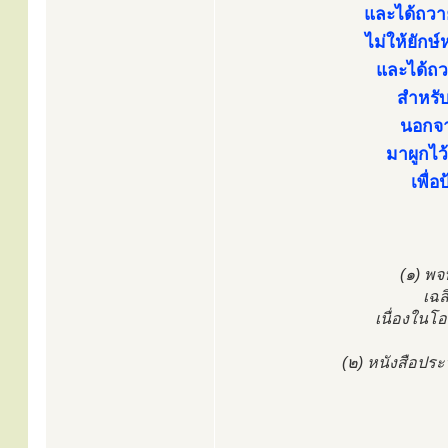
และได้ถวา
ไม่ให้ยักษ
และได้ถว
สำหรับ
นอกจา
มาผูกไว้
เพื่
(๑) พ
เฉล
เนื่องใน
(๒) หนังสือประ