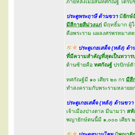
ภายหลังเมื่อสิ้นทศกัณฐ์ ได้ร
ประตูพระฤาษี ด้านขวา
มี
ยักษ
มีสีกายสีม่วงแก่
มีฤทธิ์มาก ผู
คือพระราม แผลงศรพรหมาสตร์
ประตูเกยเสด็จ (หลัง) ด้า
ที่มีความสำคัญที่สุดเป็นทวาร
ด้านซ้ายคือ
ทศกัณฐ์
ปรปักษ์ต
ทศกัณฐ์มี ๑๐ เศียร ๒๐ กร
มีสี
ทำสงครามกับพระรามหลายยกหล
ประตูเกยเสด็จ (หลัง) ด้านขวา
เจ้าเมืองปางตาล มีนามว่า
สหั
พญายักษ์ตนนี้มี ๑,๐๐๐ เศียร
ประตูสนามไชย
มี
พญายัก