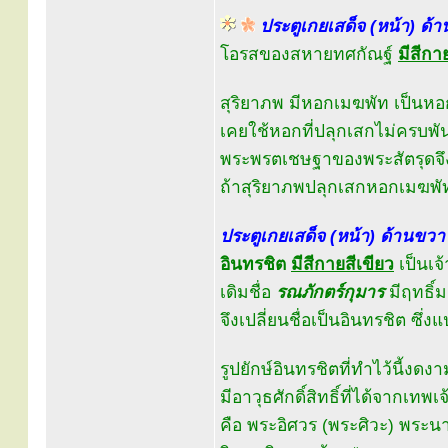
ประตูเกยเสด็จ (หน้า) ด้า
โอรสของสหายทศกัณฐ์
มีสีก
สุริยาภพ มีหอกเมฆพัท เป็นหอ
เคยใช้หอกที่ปลุกเสกไม่ครบพั
พระพรตเชษฐาของพระสัตรุดจึ
ถ้าสุริยาภพปลุกเสกหอกเมฆพัท
ประตูเกยเสด็จ (หน้า) ด้านขวา
อินทรชิต
มีสีกายสีเขียว
เป็นเจ
เดิมชื่อ
รณภักตร์กุมาร
มีฤทธิ์
จึงเปลี่ยนชื่อเป็นอินทรชิต ซึ่ง
รูปยักษ์อินทรชิตที่ทำไว้นี้งดงาม
มีอาวุธศักดิ์สิทธิ์ที่ได้จากเทพเจ
คือ พระอิศวร (พระศิวะ) พร