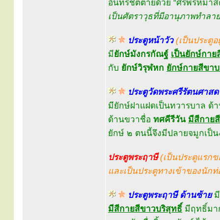
อินทรชิตตายด้วย “ศรพรหมาส
เป็นศัตราวุธที่มีอานุภาพทำลายล
ประตูหน้าวัว
(เป็นประตูอ
มี
ยักษ์มังกรกัณฐ์
เป็นยักษ์กายส
กับ
ยักษ์วิรุฬหก
ยักษ์กายสีขาบห
ประตูวัดพระศรีรัตนศาสด
มียักษ์ฝาแฝดเป็นทวารบาล ด้า
ด้านขวาชื่อ
ทศคีรีวัน
มีสีกายส
ยักษ์ ๒ ตนนี้จึงมีปลายจมูกเป็
ประตูพระฤาษี
(เป็นประตูแรกข
และเป็นประตูทางเข้าของนักท่อ
ประตูพระฤาษี ด้านซ้าย
มี
มีสีกายสีขาวบริสุทธิ์
มีฤทธิ์มา