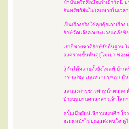
ข้านั้นหรือคือมือเก่าเฝ้าวัดน
อันทรัพย์สินไม่เคยหายในเวลา 
เป็นเรื่องจริงใช้คุยคุ้ยเอาเรื่
ยักษ์วัดแจ้งคอยระแวงแกล้งชิงช
เราก็ชายชาติยักษ์รักถิ่นฐาน ใ
สงครามขั้นพันตูดูไม่เบา พองต
สู้กันได้หลายตั้งยังไม่แพ้ บ้านเ
กระแสชลวนแหวกกระแทกกัน ดัง
แสนสงสารชาวท่าหน้าตลาด ต
บ้างบนบานศาลกล่าวเจ้าโลกา เ
ครั้นเมื่อยักษ์เลิกรบสงบศึก ใจ
จะยลหน้าไปมองแห่งหนใด ดูไม่