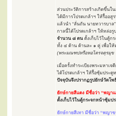
ส่วนประวัติการสร้างเกิดขึ้นใน
ได้มีการโปรดเกล้าฯ ให้รื้ออสู
แล้วนำ “ลั่นถัน นายทวารบาล”
กาลนี้ได้โปรดเกล้าฯ ให้หล่อร
จำนวน ๘ ตน
ตั้งเก็บไว้ในตู
ทั้ง ๔ ด้าน ด้านละ ๑ คู่ เพื่อ
(พระมณฑปหรือหอไตรจตุรมุข ใช้
เมื่อครั้งทำระเบียงพระมหาเจด
ได้โปรดเกล้าฯ ให้รื้อซุ้มประ
ปัจจุบันจึงปรากฏรูปยักษ์วัดโพธิ์
ยักษ์กายสีแดง มีชื่อว่า “พญา
ตั้งเก็บไว้ในตู้กระจกหน้าซุ้ม
ยักษ์กายสีเทา มีชื่อว่า “พญาข