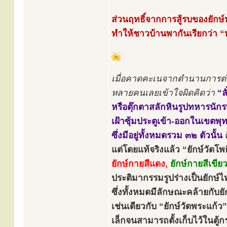
ส่วนฤทธิ์จากการสู้รบของยักษ์ท
ทำให้ชาวบ้านพากันเรียกว่า “ท่
เมื่อคาดคะเนจากตำนานการต่อสู
หลายคนเลยเข้าใจผิดคิดว่า
“ล
หรือตุ๊กตาสลักหินรูปทหารนัก
เฝ้าซุ้มประตูเข้า-ออกในเขตพุ
ซึ่งมีอยู่ทั้งหมดรวม ๓๒ ตัวนั้น
แต่โดยแท้จริงแล้ว “ยักษ์วัดโพธิ
ยักษ์กายสีแดง,
ยักษ์กายสีเขียว
ประติมากรรมรูปร่างเป็นยักษ์ไ
ซึ่งทั้งหมดมีลักษณะคล้ายกับยั
เช่นเดียวกับ “ยักษ์วัดพระแก้
เล็กจนสามารถตั้งเก็บไว้ในตู