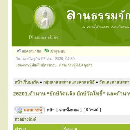
สมัครสมาชิก
เข้าสู่ระบบ
วันเวลาปัจจุบัน 07 ส.ค. 2026, 04:59
แสดงกระทู้ที่ยังไม่มีการตอบ
|
แสดงกระทู้ที่เปิดดูแล้ว
หน้าเว็บบอร์ด
»
กลุ่มศาสนสถานและศาสนพิธี
»
วัดและศาสนสถา
26201.ตำนาน “ยักษ์วัดแจ้ง-ยักษ์วัดโพธิ์” และตำนา
หน้า
1
จากทั้งหมด
1
[ 6 โพสต์ ]
ตัวอย่างพิมพ์
เจ้าของ
ข้อความ