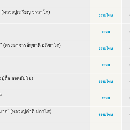
" (หลวงปู่เหรียญ วรลาโภ)
ธรรมโฆษ
รสมน
เอง" (พระอาจารย์สุชาติ อภิชาโต)
ธรรมโฆษ
รสมน
วงปู่ตื้อ อจลธัมโม)
ธรรมโฆษ
ด
รสมน
์มาก" (หลวงปู่คำดี ปภาโส)
ธรรมโฆษ