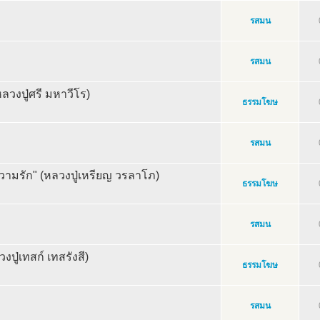
รสมน
รสมน
(หลวงปู่ศรี มหาวีโร)
ธรรมโฆษ
รสมน
วามรัก" (หลวงปู่เหรียญ วรลาโภ)
ธรรมโฆษ
รสมน
ปู่เทสก์ เทสรังสี)
ธรรมโฆษ
รสมน