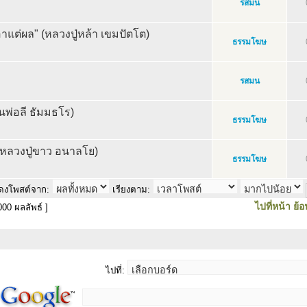
รสมน
เอาแต่ผล" (หลวงปู่หล้า เขมปัตโต)
ธรรมโฆษ
รสมน
นพ่อลี ธัมมธโร)
ธรรมโฆษ
 (หลวงปู่ขาว อนาลโย)
ธรรมโฆษ
ดงโพสต์จาก:
เรียงตาม:
ไปที่หน้า
ย้อ
00 ผลลัพธ์ ]
ไปที่: