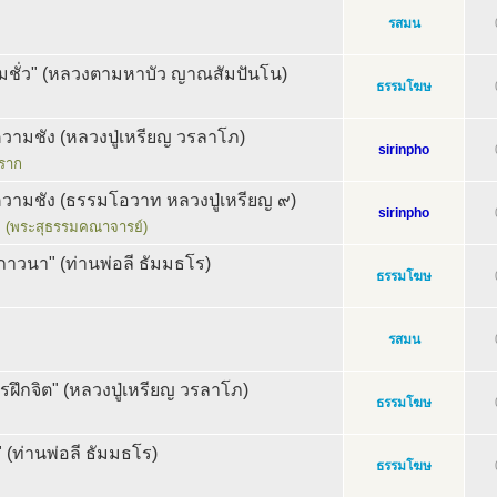
รสมน
รมชั่ว" (หลวงตามหาบัว ญาณสัมปันโน)
ธรรมโฆษ
ามชัง (หลวงปู่เหรียญ วรลาโภ)
sirinpho
พราก
ามชัง (ธรรมโอวาท หลวงปู่เหรียญ ๙)
sirinpho
ภ (พระสุธรรมคณาจารย์)
ภาวนา" (ท่านพ่อลี ธัมมธโร)
ธรรมโฆษ
รสมน
รฝึกจิต" (หลวงปู่เหรียญ วรลาโภ)
ธรรมโฆษ
 (ท่านพ่อลี ธัมมธโร)
ธรรมโฆษ